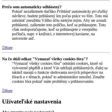
Prečo som automaticky odhlásený?
Pokiaľ nezaškrtnete tlačítko
Prihlásiť automaticky pri ďalšej
návšteve
, budete prihlásený len počas práce vo fóre. Toto má
zabrániť zneužitiu Vášho účtu niekým iným. Aby ste zostali
prihlásený, zaškrtnite toto políčko, keď sa prihlasujete. Toto
však nedoporučujeme, keď sa prihlasujete z verejného
počítača, napr. v knižnici, z internetovej kaviarne, na
univerzite atď.
Hore
Na čo slúži odkaz "Vymazať všetky cookies fóra"?
“Vymazať všetky cookies fóra” odstráni cookies, ktoré sú
vytvorené phpBB a ktoré Vás udržujú prihlásených, ďalej sa
taktiež starajú o funkcie sledovania nových príspevkov na
fórach a v témach, pokiaľ to administrátor umožní. Zmažte
cookies fóra pokiaľ máte problémy s prihlasovaním.
Hore
Užívateľské nastavenia