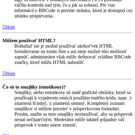
väčšiu kontrolu nad tým, čo a jak sa zobrazí. Pre viac
informácií o BBCode si prezrite stránku, ktorá je dostupná cez
stránku prispievania.
Hore
Môžem používať HTML?
Bohužiaľ nie je možné používať akékoľvek HTML
formátovanie na tomto fóre a ani nieje možné túto možnosť
zapnúť, administrátor však môže definovať zvláštne BBCode
značky, ktoré môžu HTML nahradiť.
Hore
Čo sú to smajlíky (emotikony)?
Smajlíky, alebo emotikony sú malé grafické obrázky, ktoré sa
používajú k vyjadreniu emócií použitím malého kódu, napr. :)
znamená šťastný, :( znamená smutný. Kompletný zoznam
smajlíkov si môžete prezrieť v príspevkovom formulári.
Prosím, snažte sa tieto smajlíky nezneužívať, aby sa príspevok
nestal nečitateľným. Moderátor môže taktiež prípadne váš
príspevok v tomto smere zmeniť.