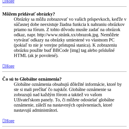
Hore
Môžem pridávať obrázky?
Obrázky sa môžu zobrazovať vo vašich príspevkoch, keďže v
súčasnej dobe neexistuje žiadna funkcia k nahraniu obrázkov
priamo na fórum. Z tohto dôvodu musíte zadať na obrázok
odkaz, napr. http://www.stránk.xx/obrazok.jpg. Nemôžete
vytvárať odkazy na obrázky umiestené vo vlastnom PC
(pokiaľ to nie je verejne prístupná stanica). K zobrazeniu
obrázku použite buď BBCode [img] tag alebo príslušné
HTML (ak je povolené).
Hore
Čo sú to Globálne oznámenia?
Globálne oznámenia obsahujú dôležité informácie, ktoré by
ste si mali prečítať čo najskôr. Globálne oznámenie sa
zobrazujú nad každým fórom a taktiež vo vašom
Užívateľskom panely. To, či môžete odosielať globálne
oznámenie, záleží na nastavených oprávneniach, ktoré
nastavujú administrátori.
Hore