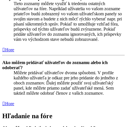
Tieto zoznamy môžete využiť k triedeniu ostatných
užívateľov na fóre. Napríklad užívatelia vo vašom zozname
priateľov budú zobrazený vo vašom užívateľskom panely so
svojím stavom a budete z nich môcť rýchlo vyberať napr. pri
písaní súkromných správ. Pokiaľ to umožňuje vzhľad fóra,
príspevky od týchto užívateľov budú zvýraznene. Pokiaľ
pridáte užívateľov do zoznamu ignorovaných, ich príspevky
vám vo východzom stave nebudú zobrazované.
Hore
Ako môžem pridávať užívateľov do zoznamu alebo ich
odoberať?
Môžete pridávať užívateľov dvoma spôsobmi. V profile
každého užívateľa je odkaz pre jeho pridanie do jedného z
oboch zoznamov. Ďalej môžete použiť svoj užívateľský
panel, kde môžete priamo zadať užívateľské mená. Sem
taktiež môžete odobrať členov z vašich zoznamov.
Hore
Hľadanie na fóre