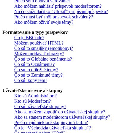
Prečo som obdržal varovanie?
Ako môžem nahlásiť príspevok moderátorom?
Na čo slúži tlačítko "Uložiť" pri písaní príspevku?
Prečo musí byť môj príspevok schválený?
Ako môžem oživiť svoje témy?
Formátovanie a typy príspevkov
Čo je BBCode?
Môžem používať HTML?
Čo sú to smajlíky (emotikony)?
Môžem pridávať obrázky?
Čo sú to Globálne oznámenia?
Čo sú to Oznámenia?
Čo sú to dôležité témy?
Čo sú to Zamknuté témy?
Čo sú ikony tém?
Užívateľské úrovne a skupiny
Kto sú Administrátori?
Kto sú Moderátori?
Čo sú užívateľské skupiny?
Ako sa môžem zapojiť do užívateľskej skupiny?
Ako sa stanem moderátorom užívateľskej skupiny?
Prečo majú niektoré skupiny inú farbu?
Čo je "Východzia užívateľská skupina"?