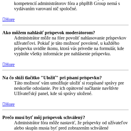
kompetencií administrátorov fóra a phpBB Group nemá s
vydávaním varovaní nič spoločné.
Hore
Ako môžem nahlásiť príspevok moderátorom?
Administrátor môže na fóre povoliť nahlasovanie príspevkov
užívateľovi. Pokiaľ je táto možnosť povolené, u každého
príspevku uvidíte ikonu, ktorá vás privedie na formulár, kde
vyplníte všetky informácie pre nahlásenie príspevku.
Hore
Na čo slúži tlačítko "Uložiť" pri písaní príspevku?
Táto možnosť vám umožňuje uložiť si rozpísané správy pre
neskoršie odoslanie. Pre ich opätovné načítanie navštívte
Užívateľský panel, kde sú správy uložené.
Hore
Prečo musí byť môj príspevok schválený?
Administrátor fóra môže nastaviť, že príspevky od užívateľov
alebo skupín musia byť pred zobrazením schválené