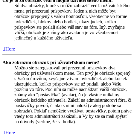
Čo je to za obrázok vedľa môjho užívateľského mena?
Sú dva obrázky, ktoré sa môžu zobraziť vedľa užívateľského
mena pri prezeraní príspevkov. Jeden z nich môže byť
obrázok prepojený s vašou hodnosťou, všeobecne vo forme
hviezdičiek, blokov alebo bodiek, ukazujúcich, koľko
príspevkov ste poslali alebo váš stav na fóre. Iný, zvyčajne
väčší, obrázok je známy ako avatar a je vo všeobecnosti
jedinečný u každého užívateľa.
Hore
Ako zobrazím obrázok pri užívateľskom mene?
Možno ste zaregistrovali pri prezeraní príspevkov dva
obrázky pri užívateľskom mene. Ten prvý je obrázok spojený
s Vašou úrovňou, zvyčajne v tvare hviezdičiek alebo kociek
ukazujúcich, koľko príspevkov ste už pridali, alebo Vašu
pozíciu vo fóre. Pod ním sa môže nachádzať väčší obrázok,
známy ako "postavička" (avatar), čo je vlastne unikátny
obrázok každého užívateľa. Záleží na administrátorovi fóra, či
postavičky povolí, či ako s nimi naloží (v akej podobe sa
zobrazia). Pokiaľ nemôžete využívať postavičky, potom práve
vtedy toto administrátori zakázali, a Vy by ste sa mali spýtať
na dôvody (veríme, že sa hodia).
Hore