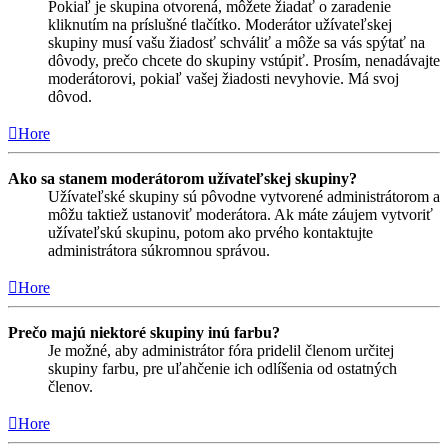
Pokiaľ je skupina otvorená, môžete žiadať o zaradenie
kliknutím na príslušné tlačítko. Moderátor užívateľskej
skupiny musí vašu žiadosť schváliť a môže sa vás spýtať na
dôvody, prečo chcete do skupiny vstúpiť. Prosím, nenadávajte
moderátorovi, pokiaľ vašej žiadosti nevyhovie. Má svoj
dôvod.
Hore
Ako sa stanem moderátorom užívateľskej skupiny?
Užívateľské skupiny sú pôvodne vytvorené administrátorom a
môžu taktiež ustanoviť moderátora. Ak máte záujem vytvoriť
užívateľskú skupinu, potom ako prvého kontaktujte
administrátora súkromnou správou.
Hore
Prečo majú niektoré skupiny inú farbu?
Je možné, aby administrátor fóra pridelil členom určitej
skupiny farbu, pre uľahčenie ich odlíšenia od ostatných
členov.
Hore