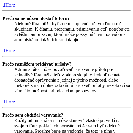
Hore
Prečo sa nemôžem dostať k fóru?
Niektoré fóra môžu byť zneprístupnené určitým ľuďom či
skupinám. K čítaniu, prezeraniu, prispievaniu atď. potrebujete
zvláštnu autorizáciu, ktorú môže poskytnúť len moderátor a
administrátor, takže ich kontaktujte.
Hore
Prečo nemôžem pridávať prílohy?
Administrátor môže povoľovať pridávanie príloh pre
jednotlivé fóra, užívateľov, alebo skupiny. Pokiaľ nemáte
dostatočné oprávnenia z jednej z týchto možností, alebo
niektoré z nich úplne zabraňujú pridávať prílohy, nezobrazí sa
vám táto možnosť pri odosielaní príspevkov.
Hore
Prečo som obdržal varovanie?
Každý administrátor si môže stanoviť vlastné pravidlá na
svojom fóre, pokiaľ ich porušíte, môže vám byť udelené
varovanie. Prosíme berte na vedomie, že toto je plne v