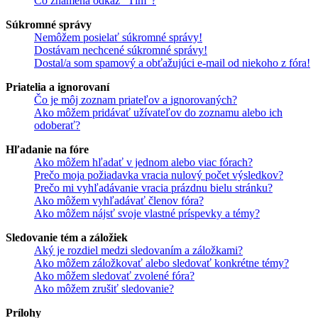
Čo znamená odkaz "Tím"?
Súkromné správy
Nemôžem posielať súkromné správy!
Dostávam nechcené súkromné správy!
Dostal/a som spamový a obťažujúci e-mail od niekoho z fóra!
Priatelia a ignorovaní
Čo je môj zoznam priateľov a ignorovaných?
Ako môžem pridávať užívateľov do zoznamu alebo ich
odoberať?
Hľadanie na fóre
Ako môžem hľadať v jednom alebo viac fórach?
Prečo moja požiadavka vracia nulový počet výsledkov?
Prečo mi vyhľadávanie vracia prázdnu bielu stránku?
Ako môžem vyhľadávať členov fóra?
Ako môžem nájsť svoje vlastné príspevky a témy?
Sledovanie tém a záložiek
Aký je rozdiel medzi sledovaním a záložkami?
Ako môžem záložkovať alebo sledovať konkrétne témy?
Ako môžem sledovať zvolené fóra?
Ako môžem zrušiť sledovanie?
Prílohy