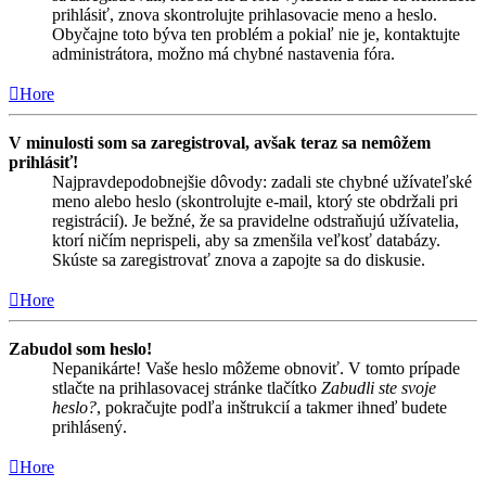
prihlásiť, znova skontrolujte prihlasovacie meno a heslo.
Obyčajne toto býva ten problém a pokiaľ nie je, kontaktujte
administrátora, možno má chybné nastavenia fóra.
Hore
V minulosti som sa zaregistroval, avšak teraz sa nemôžem
prihlásiť!
Najpravdepodobnejšie dôvody: zadali ste chybné užívateľské
meno alebo heslo (skontrolujte e-mail, ktorý ste obdržali pri
registrácií). Je bežné, že sa pravidelne odstraňujú užívatelia,
ktorí ničím neprispeli, aby sa zmenšila veľkosť databázy.
Skúste sa zaregistrovať znova a zapojte sa do diskusie.
Hore
Zabudol som heslo!
Nepanikárte! Vaše heslo môžeme obnoviť. V tomto prípade
stlačte na prihlasovacej stránke tlačítko
Zabudli ste svoje
heslo?
, pokračujte podľa inštrukcií a takmer ihneď budete
prihlásený.
Hore