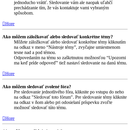
jednoducho vrátiť. Sledovanie vám ale naopak uľahčí
prechádzanie tím, že vás kontaktuje vami vybraným
spôsobom.
Hore
Ako môžem záložkovať alebo sledovať konkrétne témy?
Môžete záložkovať alebo sledovať konkrétne témy kliknutím
na odkaz v meno “Nástroje témy”, zvyčajne umiestnenom
tesne nad a pod témou.
Odpovedaním na tému so zaškrtnutou možnosťou “Upozorni
ma keď príde odpoveď” tiež nastaví sledovanie na danú tému.
Hore
Ako môžem sledovať zvolené fóra?
Pre sledovanie jednotlivého fóra, kliknite po vstupu do neho
na odkaz "Sledovať toto fórum". Pre sledovanie témy kliknite
na odkaz v ňom alebo pri odosielaní príspevku zvoľte
možnosť sledovať túto tému.
Hore