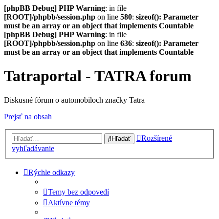
[phpBB Debug] PHP Warning
: in file
[ROOT]/phpbb/session.php
on line
580
:
sizeof(): Parameter
must be an array or an object that implements Countable
[phpBB Debug] PHP Warning
: in file
[ROOT]/phpbb/session.php
on line
636
:
sizeof(): Parameter
must be an array or an object that implements Countable
Tatraportal - TATRA forum
Diskusné fórum o automobiloch značky Tatra
Prejsť na obsah
Rozšírené
Hľadať
vyhľadávanie
Rýchle odkazy
Temy bez odpovedí
Aktívne témy