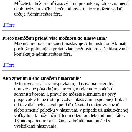
Môžete taktiež pridať časový limit pre anketu, kde 0 znamená
neobmedzenú voľbu. Počet odpovedí, ktoré môžete zadať,
určuje Administrátor fóra.
Hore
Prečo nemôžem pridať viac možností do hlasovania?
Maximálny počet možností nastavuje Administrátor. Ak máte
pocit, že potrebujete pridať viac možností pre vaše hlasovanie,
kontaktujte administrátora fóra.
Hore
Ako zmením alebo zmažem hlasovanie?
Je to rovnako ako s príspevkami, hlasovania môžu byť
upravované pôvodným autorom, moderátorom alebo
administrátorom. Upraviť ho môžete kliknutím na prvý
príspevok v téme (toto je vždy s hlasovaním spojené). Pokiaľ
nikto zatiaľ nehlasoval, pokiaľ užívatelia môžu vymazať
alebo zmeniť položku v hlasovaní, v prípade už uskutočnenej
voľby to tak môže učiniť len moderátor alebo administrátor.
Týmto opatrením sa snažíme zabrániť manipulácii s
výsledkami hlasovania.