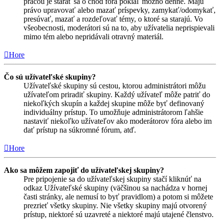
prácou je starať sa o chod fóra pokiaľ možno denne. Majú
právo upravovať alebo mazať príspevky, zamykať/odomykať,
presúvať, mazať a rozdeľovať témy, o ktoré sa starajú. Vo
všeobecnosti, moderátori sú na to, aby užívatelia neprispievali
mimo tém alebo nepridávali otravný materiál.
Hore
Čo sú užívateľské skupiny?
Užívateľské skupiny sú cestou, ktorou administrátori môžu
užívateľom priradiť skupiny. Každý užívateľ môže patriť do
niekoľkých skupín a každej skupine môže byť definovaný
individuálny prístup. To umožňuje administrátorom ľahšie
nastaviť niekoľko užívateľov ako moderátorov fóra alebo im
dať prístup na súkromné fórum, atď.
Hore
Ako sa môžem zapojiť do užívateľskej skupiny?
Pre pripojenie sa do užívateľskej skupiny stačí kliknúť na
odkaz Užívateľské skupiny (väčšinou sa nachádza v hornej
časti stránky, ale nemusí to byť pravidlom) a potom si môžete
prezrieť všetky skupiny. Nie všetky skupiny majú otvorený
prístup, niektoré sú uzavreté a niektoré majú utajené členstvo.