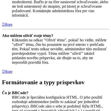
moderátormi. Buďto je na fóre nastavené schvaľovanie, alebo
ste boli umiestnený do skupiny, pri ktorej je schvaľovanie
požadované. Kontaktujte administrátora fóra pre viac
informácií.
Hore
Ako môžem oživiť svoje témy?
Kliknutím na odkaz "Oživiť tému", pokiaľ ho vidíte, môžete
"oživiť" tému, čím ho posuniete na prvé miesto v prehľadu
tém. Pokiaľ tento odkaz nevidíte, administrátor túto možnosť
pravdepodobne vypol. Tému môžete "oživiť" taktiež
pridaním nového príspevku, ale dbajte na to, aby ste
neporušili pravidlá fóra.
Hore
Formátovanie a typy príspevkov
Čo je BBCode?
BBCode je špeciálna konfigurácia HTML. O jeho použití
rozhoduje administrátor (môže to zakázať pre jednotlivé
príspevky). BBCode sám o sebe je podobný štýlu HTML,
tagy sú uzavreté v hranatých zátvorkách [ a ] a ponúkajú