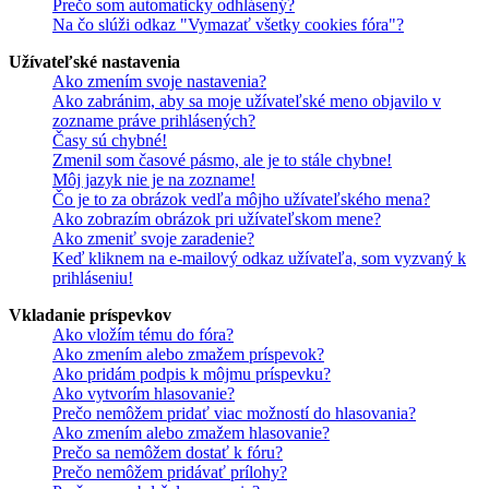
Prečo som automaticky odhlásený?
Na čo slúži odkaz "Vymazať všetky cookies fóra"?
Užívateľské nastavenia
Ako zmením svoje nastavenia?
Ako zabránim, aby sa moje užívateľské meno objavilo v
zozname práve prihlásených?
Časy sú chybné!
Zmenil som časové pásmo, ale je to stále chybne!
Môj jazyk nie je na zozname!
Čo je to za obrázok vedľa môjho užívateľského mena?
Ako zobrazím obrázok pri užívateľskom mene?
Ako zmeniť svoje zaradenie?
Keď kliknem na e-mailový odkaz užívateľa, som vyzvaný k
prihláseniu!
Vkladanie príspevkov
Ako vložím tému do fóra?
Ako zmením alebo zmažem príspevok?
Ako pridám podpis k môjmu príspevku?
Ako vytvorím hlasovanie?
Prečo nemôžem pridať viac možností do hlasovania?
Ako zmením alebo zmažem hlasovanie?
Prečo sa nemôžem dostať k fóru?
Prečo nemôžem pridávať prílohy?