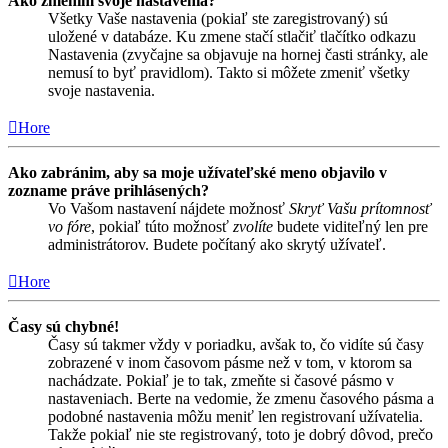
Ako zmením svoje nastavenia?
Všetky Vaše nastavenia (pokiaľ ste zaregistrovaný) sú
uložené v databáze. Ku zmene stačí stlačiť tlačítko odkazu
Nastavenia (zvyčajne sa objavuje na hornej časti stránky, ale
nemusí to byť pravidlom). Takto si môžete zmeniť všetky
svoje nastavenia.
Hore
Ako zabránim, aby sa moje užívateľské meno objavilo v
zozname práve prihlásených?
Vo Vašom nastavení nájdete možnosť
Skryť Vašu prítomnosť
vo fóre
, pokiaľ túto možnosť
zvolíte
budete viditeľný len pre
administrátorov. Budete počítaný ako skrytý užívateľ.
Hore
Časy sú chybné!
Časy sú takmer vždy v poriadku, avšak to, čo vidíte sú časy
zobrazené v inom časovom pásme než v tom, v ktorom sa
nachádzate. Pokiaľ je to tak, zmeňte si časové pásmo v
nastaveniach. Berte na vedomie, že zmenu časového pásma a
podobné nastavenia môžu meniť len registrovaní užívatelia.
Takže pokiaľ nie ste registrovaný, toto je dobrý dôvod, prečo