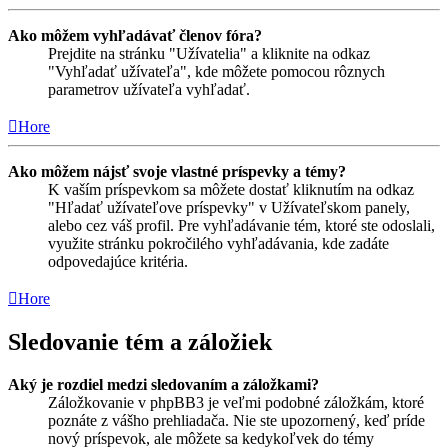
Ako môžem vyhľadávať členov fóra?
Prejdite na stránku "Užívatelia" a kliknite na odkaz
"Vyhľadať užívateľa", kde môžete pomocou rôznych
parametrov užívateľa vyhľadať.
Hore
Ako môžem nájsť svoje vlastné príspevky a témy?
K vaším príspevkom sa môžete dostať kliknutím na odkaz
"Hľadať užívateľove príspevky" v Užívateľskom panely,
alebo cez váš profil. Pre vyhľadávanie tém, ktoré ste odoslali,
využite stránku pokročilého vyhľadávania, kde zadáte
odpovedajúce kritéria.
Hore
Sledovanie tém a záložiek
Aký je rozdiel medzi sledovaním a záložkami?
Záložkovanie v phpBB3 je veľmi podobné záložkám, ktoré
poznáte z vášho prehliadača. Nie ste upozornený, keď príde
nový príspevok, ale môžete sa kedykoľvek do témy