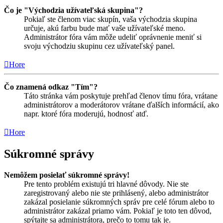
Čo je "Východzia užívateľská skupina"?
Pokiaľ ste členom viac skupín, vaša východzia skupina
určuje, akú farbu bude mať vaše užívateľské meno.
Administrátor fóra vám môže udeliť oprávnenie meniť si
svoju východziu skupinu cez užívateľský panel.
Hore
Čo znamená odkaz "Tím"?
Táto stránka vám poskytuje prehľad členov tímu fóra, vrátane
administrátorov a moderátorov vrátane ďalších informácií, ako
napr. ktoré fóra moderujú, hodnosť atď.
Hore
Súkromné správy
Nemôžem posielať súkromné správy!
Pre tento problém existujú tri hlavné dôvody. Nie ste
zaregistrovaný alebo nie ste prihlásený, alebo administrátor
zakázal posielanie súkromných správ pre celé fórum alebo to
administrátor zakázal priamo vám. Pokiaľ je toto ten dôvod,
spýtajte sa administrátora, prečo to tomu tak je.