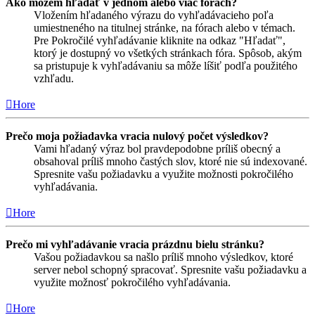
Ako môžem hľadať v jednom alebo viac fórach?
Vložením hľadaného výrazu do vyhľadávacieho poľa
umiestneného na titulnej stránke, na fórach alebo v témach.
Pre Pokročilé vyhľadávanie kliknite na odkaz "Hľadať",
ktorý je dostupný vo všetkých stránkach fóra. Spôsob, akým
sa pristupuje k vyhľadávaniu sa môže líšiť podľa použitého
vzhľadu.
Hore
Prečo moja požiadavka vracia nulový počet výsledkov?
Vami hľadaný výraz bol pravdepodobne príliš obecný a
obsahoval príliš mnoho častých slov, ktoré nie sú indexované.
Spresnite vašu požiadavku a využite možnosti pokročilého
vyhľadávania.
Hore
Prečo mi vyhľadávanie vracia prázdnu bielu stránku?
Vašou požiadavkou sa našlo príliš mnoho výsledkov, ktoré
server nebol schopný spracovať. Spresnite vašu požiadavku a
využite možnosť pokročilého vyhľadávania.
Hore