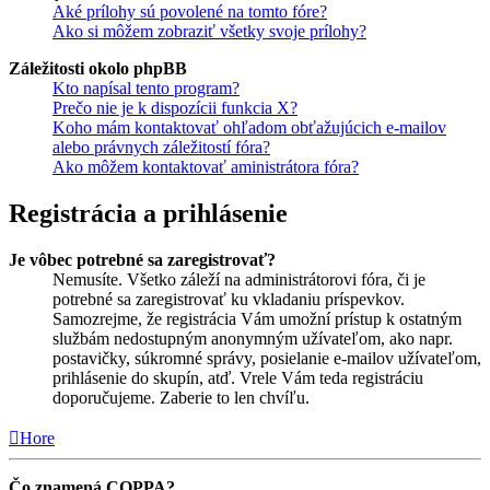
Aké prílohy sú povolené na tomto fóre?
Ako si môžem zobraziť všetky svoje prílohy?
Záležitosti okolo phpBB
Kto napísal tento program?
Prečo nie je k dispozícii funkcia X?
Koho mám kontaktovať ohľadom obťažujúcich e-mailov
alebo právnych záležitostí fóra?
Ako môžem kontaktovať aministrátora fóra?
Registrácia a prihlásenie
Je vôbec potrebné sa zaregistrovať?
Nemusíte. Všetko záleží na administrátorovi fóra, či je
potrebné sa zaregistrovať ku vkladaniu príspevkov.
Samozrejme, že registrácia Vám umožní prístup k ostatným
službám nedostupným anonymným užívateľom, ako napr.
postavičky, súkromné správy, posielanie e-mailov užívateľom,
prihlásenie do skupín, atď. Vrele Vám teda registráciu
doporučujeme. Zaberie to len chvíľu.
Hore
Čo znamená COPPA?