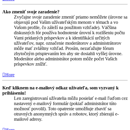
Ako zmeniť svoje zaradenie?
Zvyčajne svoje zaradenie zmeniť priamo nemôžete (úrovne sa
objavujú pod Vašim užívateľským menom v témach a vo
Vašom profile, čo záleží na použitom vzhľade). Väčšina
diskusných fór používa hodnotenie úrovní k rozlíšeniu počtu
Vami pridaných príspevkov a k identifikácií určitých
užívateľov, napr. označenie moderátorov a administrátorov
môže mať zvláštny vzhľad. Prosím, nezaťažujte fórum
zbytočným prispievaním len aby ste dosiahli vyššej úrovne.
Moderátor alebo administrátor potom môže počet Vašich
príspevkov znížiť.
Hore
Keď kliknem na e-mailový odkaz užívateľa, som vyzvaný k
prihláseniu!
Len zaregistrovaní užívatelia môžu posielať e-mail ľuďom cez
nastavený e-mailový formulár (pokiaľ administrátor túto
možnosť povolil). Toto opatrenie umožňuje zbaviť sa
otravných anonymných správ a robotov, ktorý zbierajú e-
mailové adresy.
Hore