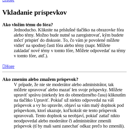
Vkladanie príspevkov
Ako vložím tému do fóra?
Jednoducho. Kliknite na príslušné tlačítko na obrazovke fóra
alebo témy. Možno bude nutné sa zaregistrovať, kým budete
môcť prispieť do diskusie. To, čo vám je povolené môžete
vidieť na spodnej časti fóra alebo témy (napr. Môžete
zakladať nové témy v tomto fóre, Môžete odpovedať na témy
v tomto fóre, atď.).
Hore
Ako zmením alebo zmažem príspevok?
V prípade, že nie ste moderátor alebo administrátor, tak
môžete upravovať alebo mazať len svoje príspevky. Môžete
upraviť správu (niekedy len do obmedzeného času) kliknutím
na tlačítko Upraviť. Pokiaľ už niekto odpovedal na váš
príspevok a vy ho upravíte, objaví sa vám malý doplnok pod
príspevkom, ktorí ukazuje, koľkokrát ste tento príspevok
upravovali. Tento doplnok sa neobjaví, pokiaľ zatiaľ nikto
neodpovedal alebo moderátor či administrátor zmenili
príspevok (tí by mali sami zanechať odkaz prečo ho zmenili).