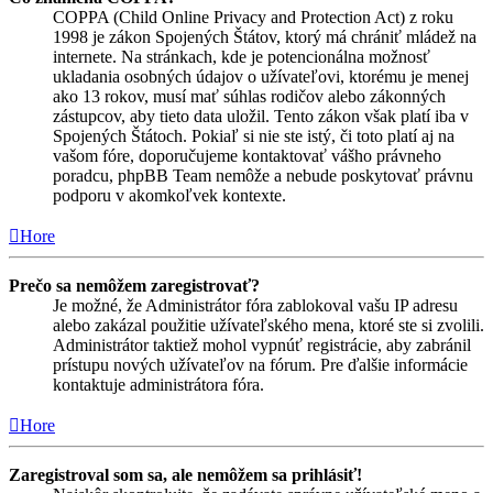
COPPA (Child Online Privacy and Protection Act) z roku
1998 je zákon Spojených Štátov, ktorý má chrániť mládež na
internete. Na stránkach, kde je potencionálna možnosť
ukladania osobných údajov o užívateľovi, ktorému je menej
ako 13 rokov, musí mať súhlas rodičov alebo zákonných
zástupcov, aby tieto data uložil. Tento zákon však platí iba v
Spojených Štátoch. Pokiaľ si nie ste istý, či toto platí aj na
vašom fóre, doporučujeme kontaktovať vášho právneho
poradcu, phpBB Team nemôže a nebude poskytovať právnu
podporu v akomkoľvek kontexte.
Hore
Prečo sa nemôžem zaregistrovať?
Je možné, že Administrátor fóra zablokoval vašu IP adresu
alebo zakázal použitie užívateľského mena, ktoré ste si zvolili.
Administrátor taktiež mohol vypnúť registrácie, aby zabránil
prístupu nových užívateľov na fórum. Pre ďalšie informácie
kontaktuje administrátora fóra.
Hore
Zaregistroval som sa, ale nemôžem sa prihlásiť!