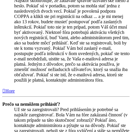
Najskôr skontrolujte, že zadávate správne užívateľské meno a
heslo. Pokiaľ sú v poriadku, potom sa mohla stať jedna z
nasledovných dvoch vecí. Pokiaľ je povolená podpora
COPPA a klikli ste pri registrácii na odkaz ... a je mi menej
ako 13 rokov, budete musieť postupovať podľa zaslaných
inštrukcií. Pokiaľ toto nie je ten prípad, potom Váš účet musí
byť aktivovaný. Niektoré fóra potrebujú aktiváciu všetkých
nových registrácií, buď Vami, alebo administrátorom pred tim,
ako sa budete môcť prihlásiť. Keď ste sa registrovali, boli by
ste k tomu vyzvaný. Pokiaľ Vám bol zaslaný e-mail,
postupujte podľa inštrukcií v ňom uvedených, pokiaľ ste tento
e-mail neobdržali, uistite sa, že Vaša e-mailová adresa je
platná. Jedným z dôvodov, prečo sa aktivácia používa, je
zmenšiť možnosť nežiaducich užívateľov, ktorý sa snažia iba
obťažovať. Pokiaľ si ste istí, že e-mailová adresa, ktorú ste
použili je platná, kontaktujte administrátora fóra.
Hore
Prečo sa nemôžem prihlásiť?
Už ste sa zaregistrovali? Pred prihlásením je potrebné sa
najskôr zaregistrovať. Bola Vám na fóre zakázaná činnosť (v
takom prípade sa táto skutočnosť zobrazí)? Pokiaľ áno,
kontaktujte administrátora a pýtajte sa na dôvody. Pokiaľ ste
sa zaregistrovali, neboli ste z fóra vylúčení a stále sa nemôžete