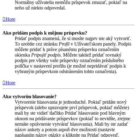
Normálny užívatelia nemôžu príspevok zmazať, pokiaľ na
neho už niekto odpovedal.
Hore
Ako pridám podpis k môjmu príspevku?
Pridať podpis znamená, že si musíte najprv nie aký vytvoriť.
To urobíte cez stránku
Profil
v Užívateľskom panely. Podpis
môžete pridať k práve písanému príspevku označením
okienka
Pripojiť podpis
. Môžete taktiež pridať rovnaký
podpis pre všetky vaše príspevky označením príslušného
políčka v nastavení profilu (je možné nepridávať podpis k
vybraným príspevkom odstránením tohto označenia).
Hore
Ako vytvorím hlasovanie?
Vytvorenie hlasovania je jednoduché. Pokiaľ pridáte nový
príspevok (alebo upravujete prví príspevok, pokiaľ môžete)
mali by ste vidieť tlačítko Pridať hlasovanie pod hlavným
oknom na pridávanie príspevkov (pokiaľ to nevidíte, zrejme
nemáte oprávnenie vytvárať hlasovania). Mali by ste zadať
názov ankety a potom aspoň dve možnosti (nastavte
napísaním názov otázky a kliknite na Pridať odpoveď.