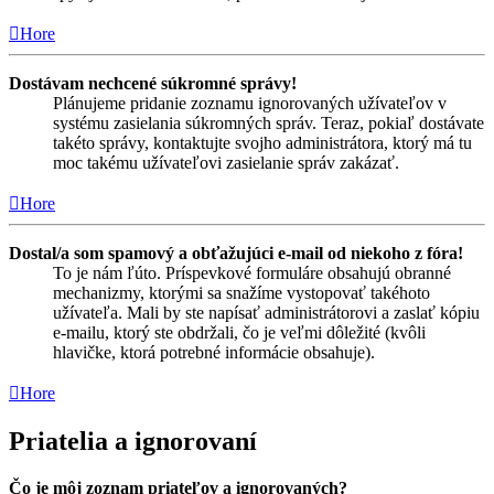
Hore
Dostávam nechcené súkromné správy!
Plánujeme pridanie zoznamu ignorovaných užívateľov v
systému zasielania súkromných správ. Teraz, pokiaľ dostávate
takéto správy, kontaktujte svojho administrátora, ktorý má tu
moc takému užívateľovi zasielanie správ zakázať.
Hore
Dostal/a som spamový a obťažujúci e-mail od niekoho z fóra!
To je nám ľúto. Príspevkové formuláre obsahujú obranné
mechanizmy, ktorými sa snažíme vystopovať takéhoto
užívateľa. Mali by ste napísať administrátorovi a zaslať kópiu
e-mailu, ktorý ste obdržali, čo je veľmi dôležité (kvôli
hlavičke, ktorá potrebné informácie obsahuje).
Hore
Priatelia a ignorovaní
Čo je môj zoznam priateľov a ignorovaných?