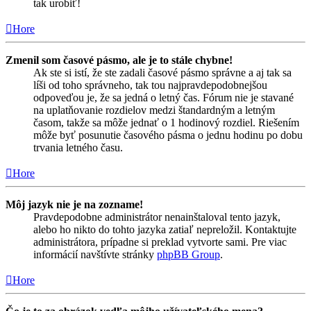
tak urobiť!
Hore
Zmenil som časové pásmo, ale je to stále chybne!
Ak ste si istí, že ste zadali časové pásmo správne a aj tak sa
líši od toho správneho, tak tou najpravdepodobnejšou
odpoveďou je, že sa jedná o letný čas. Fórum nie je stavané
na uplatňovanie rozdielov medzi štandardným a letným
časom, takže sa môže jednať o 1 hodinový rozdiel. Riešením
môže byť posunutie časového pásma o jednu hodinu po dobu
trvania letného času.
Hore
Môj jazyk nie je na zozname!
Pravdepodobne administrátor nenainštaloval tento jazyk,
alebo ho nikto do tohto jazyka zatiaľ nepreložil. Kontaktujte
administrátora, prípadne si preklad vytvorte sami. Pre viac
informácií navštívte stránky
phpBB Group
.
Hore