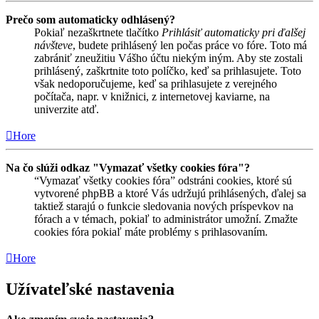
Prečo som automaticky odhlásený?
Pokiaľ nezaškrtnete tlačítko
Prihlásiť automaticky pri ďalšej
návšteve
, budete prihlásený len počas práce vo fóre. Toto má
zabrániť zneužitiu Vášho účtu niekým iným. Aby ste zostali
prihlásený, zaškrtnite toto políčko, keď sa prihlasujete. Toto
však nedoporučujeme, keď sa prihlasujete z verejného
počítača, napr. v knižnici, z internetovej kaviarne, na
univerzite atď.
Hore
Na čo slúži odkaz "Vymazať všetky cookies fóra"?
“Vymazať všetky cookies fóra” odstráni cookies, ktoré sú
vytvorené phpBB a ktoré Vás udržujú prihlásených, ďalej sa
taktiež starajú o funkcie sledovania nových príspevkov na
fórach a v témach, pokiaľ to administrátor umožní. Zmažte
cookies fóra pokiaľ máte problémy s prihlasovaním.
Hore
Užívateľské nastavenia