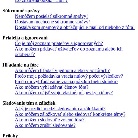
Čo znamená odkaz "Tím"?
Súkromné správy
Nemôžem posielať súkromné správy!
Dostávam nechcené súkromné správy!
Dostal/a som spamový a obťažujúci e-mail od niekoho z fóra!
Priatelia a ignorovaní
Čo je môj zoznam priateľov a ignorovaných?
Ako môžem pridávať užívateľov do zoznamu alebo ich
odoberať?
Hľadanie na fóre
Ako môžem hľadať v jednom alebo viac fórach?
Prečo moja požiadavka vracia nulový počet výsledkov?
Prečo mi vyhľadávanie vracia prázdnu bielu stránku?
Ako môžem vyhľadávať členov fóra?
Ako môžem nájsť svoje vlastné príspevky a témy?
Sledovanie tém a záložiek
Aký je rozdiel medzi sledovaním a záložkami?
Ako môžem záložkovať alebo sledovať konkrétne témy?
Ako môžem sledovať zvolené fóra?
Ako môžem zrušiť sledovanie?
Prílohy