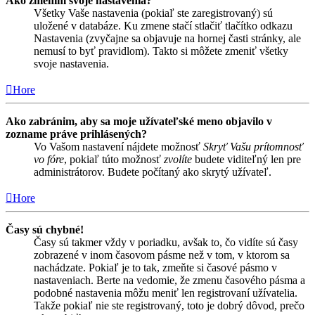
Ako zmením svoje nastavenia?
Všetky Vaše nastavenia (pokiaľ ste zaregistrovaný) sú
uložené v databáze. Ku zmene stačí stlačiť tlačítko odkazu
Nastavenia (zvyčajne sa objavuje na hornej časti stránky, ale
nemusí to byť pravidlom). Takto si môžete zmeniť všetky
svoje nastavenia.
Hore
Ako zabránim, aby sa moje užívateľské meno objavilo v
zozname práve prihlásených?
Vo Vašom nastavení nájdete možnosť
Skryť Vašu prítomnosť
vo fóre
, pokiaľ túto možnosť
zvolíte
budete viditeľný len pre
administrátorov. Budete počítaný ako skrytý užívateľ.
Hore
Časy sú chybné!
Časy sú takmer vždy v poriadku, avšak to, čo vidíte sú časy
zobrazené v inom časovom pásme než v tom, v ktorom sa
nachádzate. Pokiaľ je to tak, zmeňte si časové pásmo v
nastaveniach. Berte na vedomie, že zmenu časového pásma a
podobné nastavenia môžu meniť len registrovaní užívatelia.
Takže pokiaľ nie ste registrovaný, toto je dobrý dôvod, prečo