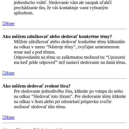
jednoducho vrátiť. Sledovanie vám ale naopak uľahčí
prechádzanie tím, že vás kontaktuje vami vybraným
spôsobom.
Hore
Ako môžem záložkovať alebo sledovať konkrétne témy?
Môžete záložkovať alebo sledovať konkrétne témy kliknutím
na odkaz v meno “Nástroje témy”, zvyčajne umiestnenom
tesne nad a pod témou.
Odpovedaním na tému so zaškrtnutou možnosťou “Upozorni
ma keď príde odpoveď” tiež nastaví sledovanie na danú tému.
Hore
Ako môžem sledovať zvolené fóra?
Pre sledovanie jednotlivého fóra, kliknite po vstupu do neho
na odkaz "Sledovať toto fórum". Pre sledovanie témy kliknite
na odkaz v ňom alebo pri odosielaní príspevku zvoľte
možnosť sledovať túto tému.
Hore