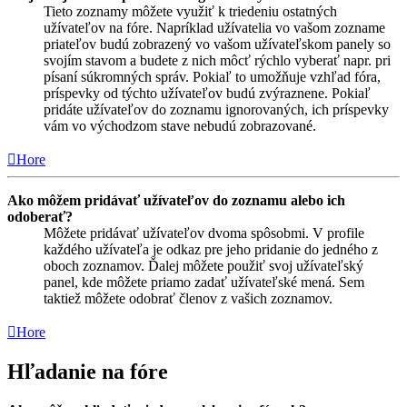
Tieto zoznamy môžete využiť k triedeniu ostatných
užívateľov na fóre. Napríklad užívatelia vo vašom zozname
priateľov budú zobrazený vo vašom užívateľskom panely so
svojím stavom a budete z nich môcť rýchlo vyberať napr. pri
písaní súkromných správ. Pokiaľ to umožňuje vzhľad fóra,
príspevky od týchto užívateľov budú zvýraznene. Pokiaľ
pridáte užívateľov do zoznamu ignorovaných, ich príspevky
vám vo východzom stave nebudú zobrazované.
Hore
Ako môžem pridávať užívateľov do zoznamu alebo ich
odoberať?
Môžete pridávať užívateľov dvoma spôsobmi. V profile
každého užívateľa je odkaz pre jeho pridanie do jedného z
oboch zoznamov. Ďalej môžete použiť svoj užívateľský
panel, kde môžete priamo zadať užívateľské mená. Sem
taktiež môžete odobrať členov z vašich zoznamov.
Hore
Hľadanie na fóre