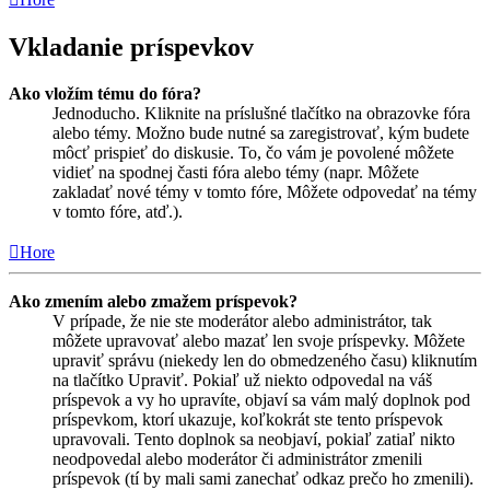
Vkladanie príspevkov
Ako vložím tému do fóra?
Jednoducho. Kliknite na príslušné tlačítko na obrazovke fóra
alebo témy. Možno bude nutné sa zaregistrovať, kým budete
môcť prispieť do diskusie. To, čo vám je povolené môžete
vidieť na spodnej časti fóra alebo témy (napr. Môžete
zakladať nové témy v tomto fóre, Môžete odpovedať na témy
v tomto fóre, atď.).
Hore
Ako zmením alebo zmažem príspevok?
V prípade, že nie ste moderátor alebo administrátor, tak
môžete upravovať alebo mazať len svoje príspevky. Môžete
upraviť správu (niekedy len do obmedzeného času) kliknutím
na tlačítko Upraviť. Pokiaľ už niekto odpovedal na váš
príspevok a vy ho upravíte, objaví sa vám malý doplnok pod
príspevkom, ktorí ukazuje, koľkokrát ste tento príspevok
upravovali. Tento doplnok sa neobjaví, pokiaľ zatiaľ nikto
neodpovedal alebo moderátor či administrátor zmenili
príspevok (tí by mali sami zanechať odkaz prečo ho zmenili).