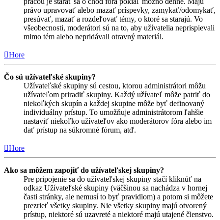
prácou je starať sa o chod fóra pokiaľ možno denne. Majú
právo upravovať alebo mazať príspevky, zamykať/odomykať,
presúvať, mazať a rozdeľovať témy, o ktoré sa starajú. Vo
všeobecnosti, moderátori sú na to, aby užívatelia neprispievali
mimo tém alebo nepridávali otravný materiál.
Hore
Čo sú užívateľské skupiny?
Užívateľské skupiny sú cestou, ktorou administrátori môžu
užívateľom priradiť skupiny. Každý užívateľ môže patriť do
niekoľkých skupín a každej skupine môže byť definovaný
individuálny prístup. To umožňuje administrátorom ľahšie
nastaviť niekoľko užívateľov ako moderátorov fóra alebo im
dať prístup na súkromné fórum, atď.
Hore
Ako sa môžem zapojiť do užívateľskej skupiny?
Pre pripojenie sa do užívateľskej skupiny stačí kliknúť na
odkaz Užívateľské skupiny (väčšinou sa nachádza v hornej
časti stránky, ale nemusí to byť pravidlom) a potom si môžete
prezrieť všetky skupiny. Nie všetky skupiny majú otvorený
prístup, niektoré sú uzavreté a niektoré majú utajené členstvo.