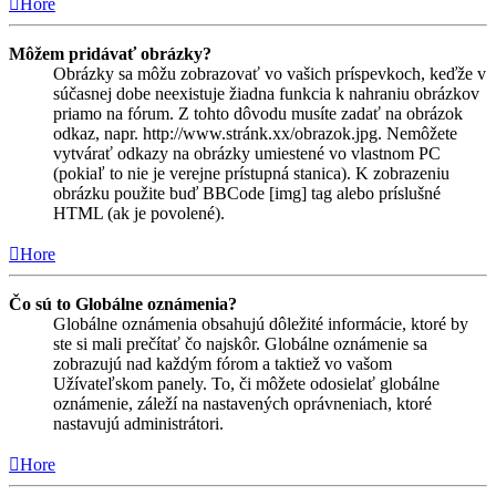
Hore
Môžem pridávať obrázky?
Obrázky sa môžu zobrazovať vo vašich príspevkoch, keďže v
súčasnej dobe neexistuje žiadna funkcia k nahraniu obrázkov
priamo na fórum. Z tohto dôvodu musíte zadať na obrázok
odkaz, napr. http://www.stránk.xx/obrazok.jpg. Nemôžete
vytvárať odkazy na obrázky umiestené vo vlastnom PC
(pokiaľ to nie je verejne prístupná stanica). K zobrazeniu
obrázku použite buď BBCode [img] tag alebo príslušné
HTML (ak je povolené).
Hore
Čo sú to Globálne oznámenia?
Globálne oznámenia obsahujú dôležité informácie, ktoré by
ste si mali prečítať čo najskôr. Globálne oznámenie sa
zobrazujú nad každým fórom a taktiež vo vašom
Užívateľskom panely. To, či môžete odosielať globálne
oznámenie, záleží na nastavených oprávneniach, ktoré
nastavujú administrátori.
Hore