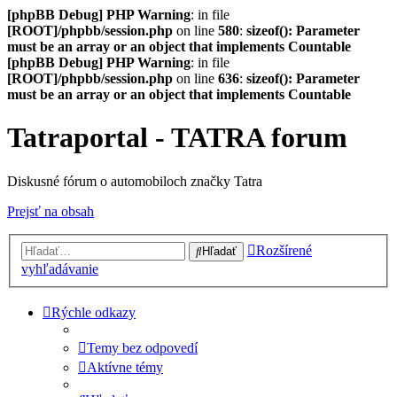
[phpBB Debug] PHP Warning
: in file
[ROOT]/phpbb/session.php
on line
580
:
sizeof(): Parameter
must be an array or an object that implements Countable
[phpBB Debug] PHP Warning
: in file
[ROOT]/phpbb/session.php
on line
636
:
sizeof(): Parameter
must be an array or an object that implements Countable
Tatraportal - TATRA forum
Diskusné fórum o automobiloch značky Tatra
Prejsť na obsah
Rozšírené
Hľadať
vyhľadávanie
Rýchle odkazy
Temy bez odpovedí
Aktívne témy