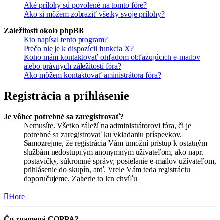
Aké prílohy sú povolené na tomto fóre?
Ako si môžem zobraziť všetky svoje prílohy?
Záležitosti okolo phpBB
Kto napísal tento program?
Prečo nie je k dispozícii funkcia X?
Koho mám kontaktovať ohľadom obťažujúcich e-mailov
alebo právnych záležitostí fóra?
Ako môžem kontaktovať aministrátora fóra?
Registrácia a prihlásenie
Je vôbec potrebné sa zaregistrovať?
Nemusíte. Všetko záleží na administrátorovi fóra, či je
potrebné sa zaregistrovať ku vkladaniu príspevkov.
Samozrejme, že registrácia Vám umožní prístup k ostatným
službám nedostupným anonymným užívateľom, ako napr.
postavičky, súkromné správy, posielanie e-mailov užívateľom,
prihlásenie do skupín, atď. Vrele Vám teda registráciu
doporučujeme. Zaberie to len chvíľu.
Hore
Čo znamená COPPA?