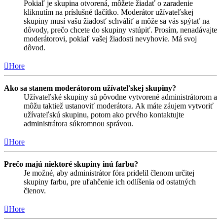
Pokiaľ je skupina otvorená, môžete žiadať o zaradenie
kliknutím na príslušné tlačítko. Moderátor užívateľskej
skupiny musí vašu žiadosť schváliť a môže sa vás spýtať na
dôvody, prečo chcete do skupiny vstúpiť. Prosím, nenadávajte
moderátorovi, pokiaľ vašej žiadosti nevyhovie. Má svoj
dôvod.
Hore
Ako sa stanem moderátorom užívateľskej skupiny?
Užívateľské skupiny sú pôvodne vytvorené administrátorom a
môžu taktiež ustanoviť moderátora. Ak máte záujem vytvoriť
užívateľskú skupinu, potom ako prvého kontaktujte
administrátora súkromnou správou.
Hore
Prečo majú niektoré skupiny inú farbu?
Je možné, aby administrátor fóra pridelil členom určitej
skupiny farbu, pre uľahčenie ich odlíšenia od ostatných
členov.
Hore