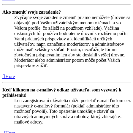
Ako zmeniť svoje zaradenie?
Zvyčajne svoje zaradenie zmeniť priamo nemôžete (úrovne sa
objavujú pod Vašim užívateľským menom v témach a vo
Vašom profile, čo záleží na použitom vzhľade). Väčšina
diskusných fór používa hodnotenie úrovní k rozlíšeniu počtu
Vami pridaných príspevkov a k identifikácií určitých
užívateľov, napr. označenie moderátorov a administrátorov
môže mať zvláštny vzhľad. Prosím, nezaťažujte fórum
zbytočným prispievaním len aby ste dosiahli vyššej úrovne.
Moderátor alebo administrátor potom môže počet Vašich
príspevkov znížiť.
Hore
Keď kliknem na e-mailový odkaz užívateľa, som vyzvaný k
prihláseniu!
Len zaregistrovaní užívatelia môžu posielať e-mail ľuďom cez
nastavený e-mailový formulár (pokiaľ administrátor túto
možnosť povolil). Toto opatrenie umožňuje zbaviť sa
otravných anonymných správ a robotov, ktorý zbierajú e-
mailové adresy.
Hore