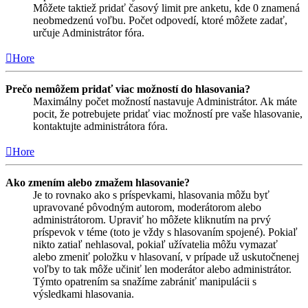
Môžete taktiež pridať časový limit pre anketu, kde 0 znamená
neobmedzenú voľbu. Počet odpovedí, ktoré môžete zadať,
určuje Administrátor fóra.
Hore
Prečo nemôžem pridať viac možností do hlasovania?
Maximálny počet možností nastavuje Administrátor. Ak máte
pocit, že potrebujete pridať viac možností pre vaše hlasovanie,
kontaktujte administrátora fóra.
Hore
Ako zmením alebo zmažem hlasovanie?
Je to rovnako ako s príspevkami, hlasovania môžu byť
upravované pôvodným autorom, moderátorom alebo
administrátorom. Upraviť ho môžete kliknutím na prvý
príspevok v téme (toto je vždy s hlasovaním spojené). Pokiaľ
nikto zatiaľ nehlasoval, pokiaľ užívatelia môžu vymazať
alebo zmeniť položku v hlasovaní, v prípade už uskutočnenej
voľby to tak môže učiniť len moderátor alebo administrátor.
Týmto opatrením sa snažíme zabrániť manipulácii s
výsledkami hlasovania.