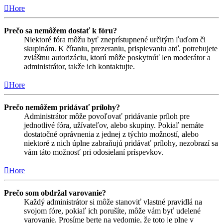
Hore
Prečo sa nemôžem dostať k fóru?
Niektoré fóra môžu byť zneprístupnené určitým ľuďom či
skupinám. K čítaniu, prezeraniu, prispievaniu atď. potrebujete
zvláštnu autorizáciu, ktorú môže poskytnúť len moderátor a
administrátor, takže ich kontaktujte.
Hore
Prečo nemôžem pridávať prílohy?
Administrátor môže povoľovať pridávanie príloh pre
jednotlivé fóra, užívateľov, alebo skupiny. Pokiaľ nemáte
dostatočné oprávnenia z jednej z týchto možností, alebo
niektoré z nich úplne zabraňujú pridávať prílohy, nezobrazí sa
vám táto možnosť pri odosielaní príspevkov.
Hore
Prečo som obdržal varovanie?
Každý administrátor si môže stanoviť vlastné pravidlá na
svojom fóre, pokiaľ ich porušíte, môže vám byť udelené
varovanie. Prosíme berte na vedomie, že toto je plne v