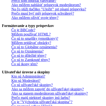
Prečo som obdržal varovanie?
Ako môžem nahlásiť príspevok moderátorom?
Na čo slúži tlačítko "Uložiť" pri písaní príspevku?
Prečo musí byť môj príspevok schválený?
Ako môžem oživiť svoje témy?
Formátovanie a typy príspevkov
Čo je BBCode?
Môžem používať HTML?
Čo sú to smajlíky (emotikony)?
Môžem pridávať obrázky?
Čo sú to Globálne oznámenia?
Čo sú to Oznámenia?
Čo sú to dôležité témy?
Čo sú to Zamknuté témy?
Čo sú ikony tém?
Užívateľské úrovne a skupiny
Kto sú Administrátori?
Kto sú Moderátori?
Čo sú užívateľské skupiny?
Ako sa môžem zapojiť do užívateľskej skupiny?
Ako sa stanem moderátorom užívateľskej skupiny?
Prečo majú niektoré skupiny inú farbu?
Čo je "Východzia užívateľská skupina"?