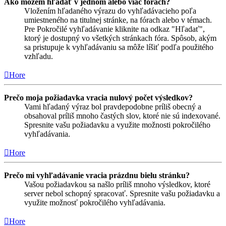
Ako môžem hľadať v jednom alebo viac fórach?
Vložením hľadaného výrazu do vyhľadávacieho poľa
umiestneného na titulnej stránke, na fórach alebo v témach.
Pre Pokročilé vyhľadávanie kliknite na odkaz "Hľadať",
ktorý je dostupný vo všetkých stránkach fóra. Spôsob, akým
sa pristupuje k vyhľadávaniu sa môže líšiť podľa použitého
vzhľadu.
Hore
Prečo moja požiadavka vracia nulový počet výsledkov?
Vami hľadaný výraz bol pravdepodobne príliš obecný a
obsahoval príliš mnoho častých slov, ktoré nie sú indexované.
Spresnite vašu požiadavku a využite možnosti pokročilého
vyhľadávania.
Hore
Prečo mi vyhľadávanie vracia prázdnu bielu stránku?
Vašou požiadavkou sa našlo príliš mnoho výsledkov, ktoré
server nebol schopný spracovať. Spresnite vašu požiadavku a
využite možnosť pokročilého vyhľadávania.
Hore