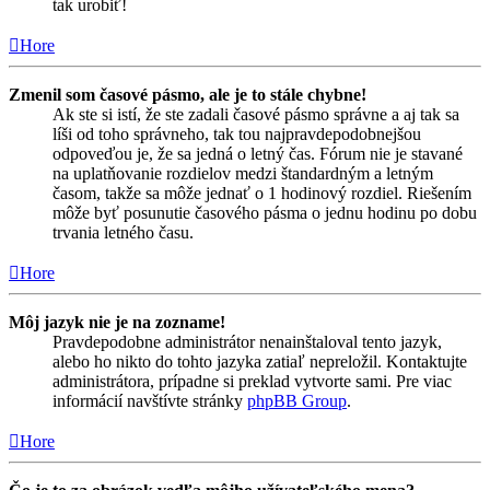
tak urobiť!
Hore
Zmenil som časové pásmo, ale je to stále chybne!
Ak ste si istí, že ste zadali časové pásmo správne a aj tak sa
líši od toho správneho, tak tou najpravdepodobnejšou
odpoveďou je, že sa jedná o letný čas. Fórum nie je stavané
na uplatňovanie rozdielov medzi štandardným a letným
časom, takže sa môže jednať o 1 hodinový rozdiel. Riešením
môže byť posunutie časového pásma o jednu hodinu po dobu
trvania letného času.
Hore
Môj jazyk nie je na zozname!
Pravdepodobne administrátor nenainštaloval tento jazyk,
alebo ho nikto do tohto jazyka zatiaľ nepreložil. Kontaktujte
administrátora, prípadne si preklad vytvorte sami. Pre viac
informácií navštívte stránky
phpBB Group
.
Hore