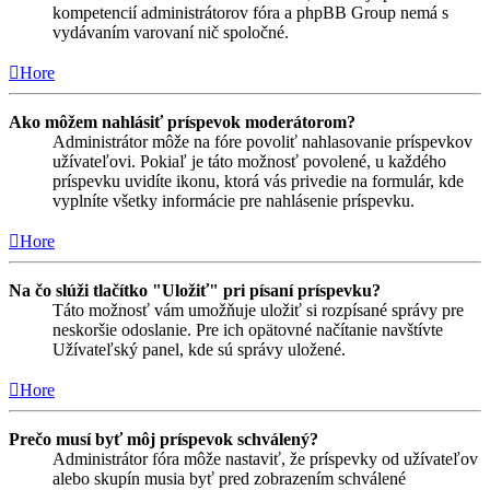
kompetencií administrátorov fóra a phpBB Group nemá s
vydávaním varovaní nič spoločné.
Hore
Ako môžem nahlásiť príspevok moderátorom?
Administrátor môže na fóre povoliť nahlasovanie príspevkov
užívateľovi. Pokiaľ je táto možnosť povolené, u každého
príspevku uvidíte ikonu, ktorá vás privedie na formulár, kde
vyplníte všetky informácie pre nahlásenie príspevku.
Hore
Na čo slúži tlačítko "Uložiť" pri písaní príspevku?
Táto možnosť vám umožňuje uložiť si rozpísané správy pre
neskoršie odoslanie. Pre ich opätovné načítanie navštívte
Užívateľský panel, kde sú správy uložené.
Hore
Prečo musí byť môj príspevok schválený?
Administrátor fóra môže nastaviť, že príspevky od užívateľov
alebo skupín musia byť pred zobrazením schválené