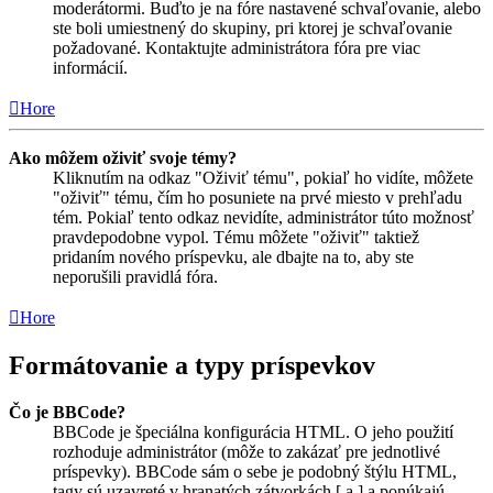
moderátormi. Buďto je na fóre nastavené schvaľovanie, alebo
ste boli umiestnený do skupiny, pri ktorej je schvaľovanie
požadované. Kontaktujte administrátora fóra pre viac
informácií.
Hore
Ako môžem oživiť svoje témy?
Kliknutím na odkaz "Oživiť tému", pokiaľ ho vidíte, môžete
"oživiť" tému, čím ho posuniete na prvé miesto v prehľadu
tém. Pokiaľ tento odkaz nevidíte, administrátor túto možnosť
pravdepodobne vypol. Tému môžete "oživiť" taktiež
pridaním nového príspevku, ale dbajte na to, aby ste
neporušili pravidlá fóra.
Hore
Formátovanie a typy príspevkov
Čo je BBCode?
BBCode je špeciálna konfigurácia HTML. O jeho použití
rozhoduje administrátor (môže to zakázať pre jednotlivé
príspevky). BBCode sám o sebe je podobný štýlu HTML,
tagy sú uzavreté v hranatých zátvorkách [ a ] a ponúkajú