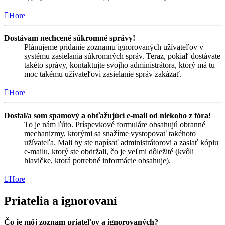
Hore
Dostávam nechcené súkromné správy!
Plánujeme pridanie zoznamu ignorovaných užívateľov v
systému zasielania súkromných správ. Teraz, pokiaľ dostávate
takéto správy, kontaktujte svojho administrátora, ktorý má tu
moc takému užívateľovi zasielanie správ zakázať.
Hore
Dostal/a som spamový a obťažujúci e-mail od niekoho z fóra!
To je nám ľúto. Príspevkové formuláre obsahujú obranné
mechanizmy, ktorými sa snažíme vystopovať takéhoto
užívateľa. Mali by ste napísať administrátorovi a zaslať kópiu
e-mailu, ktorý ste obdržali, čo je veľmi dôležité (kvôli
hlavičke, ktorá potrebné informácie obsahuje).
Hore
Priatelia a ignorovaní
Čo je môj zoznam priateľov a ignorovaných?