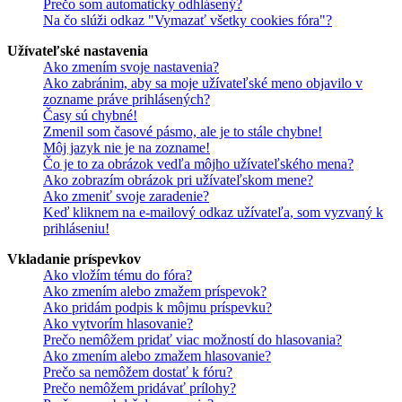
Prečo som automaticky odhlásený?
Na čo slúži odkaz "Vymazať všetky cookies fóra"?
Užívateľské nastavenia
Ako zmením svoje nastavenia?
Ako zabránim, aby sa moje užívateľské meno objavilo v
zozname práve prihlásených?
Časy sú chybné!
Zmenil som časové pásmo, ale je to stále chybne!
Môj jazyk nie je na zozname!
Čo je to za obrázok vedľa môjho užívateľského mena?
Ako zobrazím obrázok pri užívateľskom mene?
Ako zmeniť svoje zaradenie?
Keď kliknem na e-mailový odkaz užívateľa, som vyzvaný k
prihláseniu!
Vkladanie príspevkov
Ako vložím tému do fóra?
Ako zmením alebo zmažem príspevok?
Ako pridám podpis k môjmu príspevku?
Ako vytvorím hlasovanie?
Prečo nemôžem pridať viac možností do hlasovania?
Ako zmením alebo zmažem hlasovanie?
Prečo sa nemôžem dostať k fóru?
Prečo nemôžem pridávať prílohy?