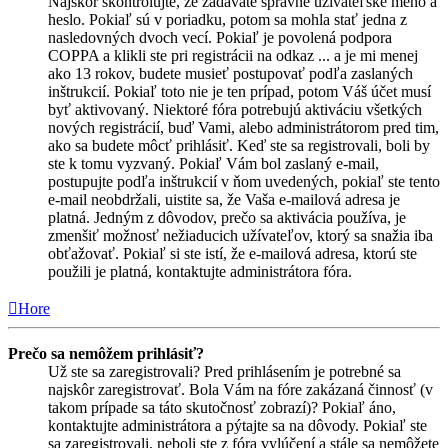
Najskôr skontrolujte, že zadávate správne užívateľské meno a
heslo. Pokiaľ sú v poriadku, potom sa mohla stať jedna z
nasledovných dvoch vecí. Pokiaľ je povolená podpora
COPPA a klikli ste pri registrácii na odkaz ... a je mi menej
ako 13 rokov, budete musieť postupovať podľa zaslaných
inštrukcií. Pokiaľ toto nie je ten prípad, potom Váš účet musí
byť aktivovaný. Niektoré fóra potrebujú aktiváciu všetkých
nových registrácií, buď Vami, alebo administrátorom pred tim,
ako sa budete môcť prihlásiť. Keď ste sa registrovali, boli by
ste k tomu vyzvaný. Pokiaľ Vám bol zaslaný e-mail,
postupujte podľa inštrukcií v ňom uvedených, pokiaľ ste tento
e-mail neobdržali, uistite sa, že Vaša e-mailová adresa je
platná. Jedným z dôvodov, prečo sa aktivácia používa, je
zmenšiť možnosť nežiaducich užívateľov, ktorý sa snažia iba
obťažovať. Pokiaľ si ste istí, že e-mailová adresa, ktorú ste
použili je platná, kontaktujte administrátora fóra.
Hore
Prečo sa nemôžem prihlásiť?
Už ste sa zaregistrovali? Pred prihlásením je potrebné sa
najskôr zaregistrovať. Bola Vám na fóre zakázaná činnosť (v
takom prípade sa táto skutočnosť zobrazí)? Pokiaľ áno,
kontaktujte administrátora a pýtajte sa na dôvody. Pokiaľ ste
sa zaregistrovali, neboli ste z fóra vylúčení a stále sa nemôžete