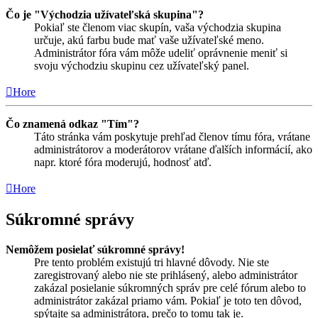
Čo je "Východzia užívateľská skupina"?
Pokiaľ ste členom viac skupín, vaša východzia skupina
určuje, akú farbu bude mať vaše užívateľské meno.
Administrátor fóra vám môže udeliť oprávnenie meniť si
svoju východziu skupinu cez užívateľský panel.
Hore
Čo znamená odkaz "Tím"?
Táto stránka vám poskytuje prehľad členov tímu fóra, vrátane
administrátorov a moderátorov vrátane ďalších informácií, ako
napr. ktoré fóra moderujú, hodnosť atď.
Hore
Súkromné správy
Nemôžem posielať súkromné správy!
Pre tento problém existujú tri hlavné dôvody. Nie ste
zaregistrovaný alebo nie ste prihlásený, alebo administrátor
zakázal posielanie súkromných správ pre celé fórum alebo to
administrátor zakázal priamo vám. Pokiaľ je toto ten dôvod,
spýtajte sa administrátora, prečo to tomu tak je.