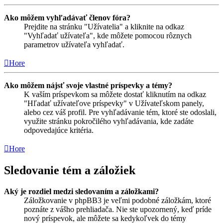
Ako môžem vyhľadávať členov fóra?
Prejdite na stránku "Užívatelia" a kliknite na odkaz
"Vyhľadať užívateľa", kde môžete pomocou rôznych
parametrov užívateľa vyhľadať.
Hore
Ako môžem nájsť svoje vlastné príspevky a témy?
K vaším príspevkom sa môžete dostať kliknutím na odkaz
"Hľadať užívateľove príspevky" v Užívateľskom panely,
alebo cez váš profil. Pre vyhľadávanie tém, ktoré ste odoslali,
využite stránku pokročilého vyhľadávania, kde zadáte
odpovedajúce kritéria.
Hore
Sledovanie tém a záložiek
Aký je rozdiel medzi sledovaním a záložkami?
Záložkovanie v phpBB3 je veľmi podobné záložkám, ktoré
poznáte z vášho prehliadača. Nie ste upozornený, keď príde
nový príspevok, ale môžete sa kedykoľvek do témy