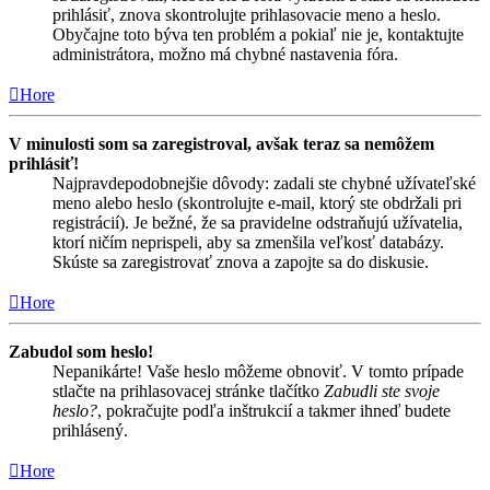
prihlásiť, znova skontrolujte prihlasovacie meno a heslo.
Obyčajne toto býva ten problém a pokiaľ nie je, kontaktujte
administrátora, možno má chybné nastavenia fóra.
Hore
V minulosti som sa zaregistroval, avšak teraz sa nemôžem
prihlásiť!
Najpravdepodobnejšie dôvody: zadali ste chybné užívateľské
meno alebo heslo (skontrolujte e-mail, ktorý ste obdržali pri
registrácií). Je bežné, že sa pravidelne odstraňujú užívatelia,
ktorí ničím neprispeli, aby sa zmenšila veľkosť databázy.
Skúste sa zaregistrovať znova a zapojte sa do diskusie.
Hore
Zabudol som heslo!
Nepanikárte! Vaše heslo môžeme obnoviť. V tomto prípade
stlačte na prihlasovacej stránke tlačítko
Zabudli ste svoje
heslo?
, pokračujte podľa inštrukcií a takmer ihneď budete
prihlásený.
Hore