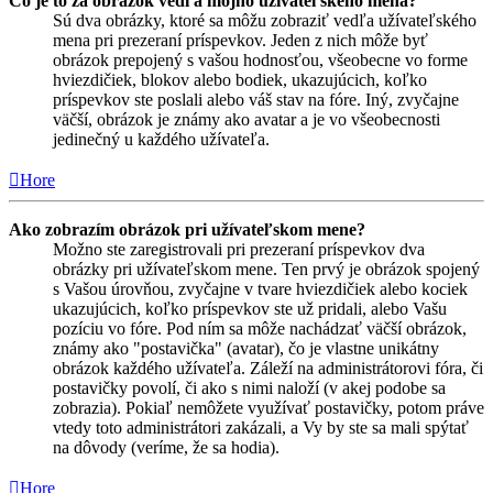
Čo je to za obrázok vedľa môjho užívateľského mena?
Sú dva obrázky, ktoré sa môžu zobraziť vedľa užívateľského
mena pri prezeraní príspevkov. Jeden z nich môže byť
obrázok prepojený s vašou hodnosťou, všeobecne vo forme
hviezdičiek, blokov alebo bodiek, ukazujúcich, koľko
príspevkov ste poslali alebo váš stav na fóre. Iný, zvyčajne
väčší, obrázok je známy ako avatar a je vo všeobecnosti
jedinečný u každého užívateľa.
Hore
Ako zobrazím obrázok pri užívateľskom mene?
Možno ste zaregistrovali pri prezeraní príspevkov dva
obrázky pri užívateľskom mene. Ten prvý je obrázok spojený
s Vašou úrovňou, zvyčajne v tvare hviezdičiek alebo kociek
ukazujúcich, koľko príspevkov ste už pridali, alebo Vašu
pozíciu vo fóre. Pod ním sa môže nachádzať väčší obrázok,
známy ako "postavička" (avatar), čo je vlastne unikátny
obrázok každého užívateľa. Záleží na administrátorovi fóra, či
postavičky povolí, či ako s nimi naloží (v akej podobe sa
zobrazia). Pokiaľ nemôžete využívať postavičky, potom práve
vtedy toto administrátori zakázali, a Vy by ste sa mali spýtať
na dôvody (veríme, že sa hodia).
Hore