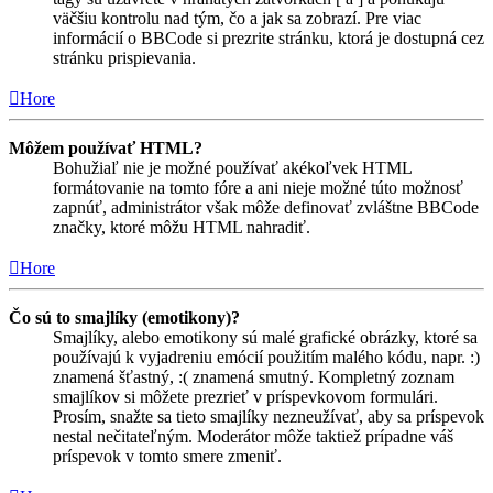
väčšiu kontrolu nad tým, čo a jak sa zobrazí. Pre viac
informácií o BBCode si prezrite stránku, ktorá je dostupná cez
stránku prispievania.
Hore
Môžem používať HTML?
Bohužiaľ nie je možné používať akékoľvek HTML
formátovanie na tomto fóre a ani nieje možné túto možnosť
zapnúť, administrátor však môže definovať zvláštne BBCode
značky, ktoré môžu HTML nahradiť.
Hore
Čo sú to smajlíky (emotikony)?
Smajlíky, alebo emotikony sú malé grafické obrázky, ktoré sa
používajú k vyjadreniu emócií použitím malého kódu, napr. :)
znamená šťastný, :( znamená smutný. Kompletný zoznam
smajlíkov si môžete prezrieť v príspevkovom formulári.
Prosím, snažte sa tieto smajlíky nezneužívať, aby sa príspevok
nestal nečitateľným. Moderátor môže taktiež prípadne váš
príspevok v tomto smere zmeniť.