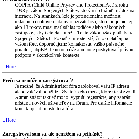
COPPA (Child Online Privacy and Protection Act) z roku
1998 je zákon Spojených Štátov, ktorý má chrániť mládež na
internete. Na stránkach, kde je potencionálna možnosť
ukladania osobných údajov o užívateľovi, ktorému je menej
ako 13 rokov, musí mať súhlas rodičov alebo zákonných
zástupcov, aby tieto data uložil. Tento zákon však platí iba v
Spojených Štátoch. Pokiaľ si nie ste istý, či toto platí aj na
vašom fóre, doporučujeme kontaktovať vášho právneho
poradcu, phpBB Team nemôže a nebude poskytovať právnu
podporu v akomkoľvek kontexte.
Hore
Prečo sa nemôžem zaregistrovať?
Je možné, že Administrátor fóra zablokoval vašu IP adresu
alebo zakázal použitie užívateľského mena, ktoré ste si zvolili.
Administrátor taktiež mohol vypnúť registrácie, aby zabránil
prístupu nových užívateľov na fórum. Pre ďalšie informácie
kontaktuje administrátora fóra.
Hore
Zaregistroval som sa, ale nemôžem sa prihlásiť!