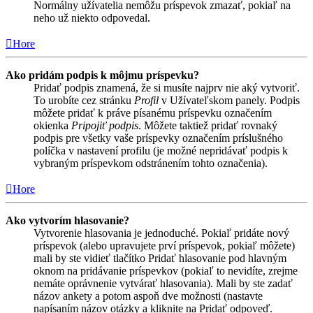
Normálny užívatelia nemôžu príspevok zmazať, pokiaľ na
neho už niekto odpovedal.
Hore
Ako pridám podpis k môjmu príspevku?
Pridať podpis znamená, že si musíte najprv nie aký vytvoriť.
To urobíte cez stránku
Profil
v Užívateľskom panely. Podpis
môžete pridať k práve písanému príspevku označením
okienka
Pripojiť podpis
. Môžete taktiež pridať rovnaký
podpis pre všetky vaše príspevky označením príslušného
políčka v nastavení profilu (je možné nepridávať podpis k
vybraným príspevkom odstránením tohto označenia).
Hore
Ako vytvorím hlasovanie?
Vytvorenie hlasovania je jednoduché. Pokiaľ pridáte nový
príspevok (alebo upravujete prví príspevok, pokiaľ môžete)
mali by ste vidieť tlačítko Pridať hlasovanie pod hlavným
oknom na pridávanie príspevkov (pokiaľ to nevidíte, zrejme
nemáte oprávnenie vytvárať hlasovania). Mali by ste zadať
názov ankety a potom aspoň dve možnosti (nastavte
napísaním názov otázky a kliknite na Pridať odpoveď.