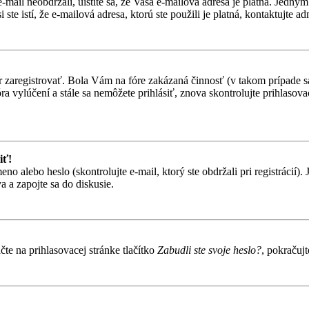
-mail neobdržali, uistite sa, že Vaša e-mailová adresa je platná. Jedn
te istí, že e-mailová adresa, ktorú ste použili je platná, kontaktujte ad
ôr zaregistrovať. Bola Vám na fóre zakázaná činnosť (v takom prípade sa
 fóra vylúčení a stále sa nemôžete prihlásiť, znova skontrolujte prihlaso
iť!
alebo heslo (skontrolujte e-mail, ktorý ste obdržali pri registrácií). Je
 a zapojte sa do diskusie.
te na prihlasovacej stránke tlačítko
Zabudli ste svoje heslo?
, pokračuj