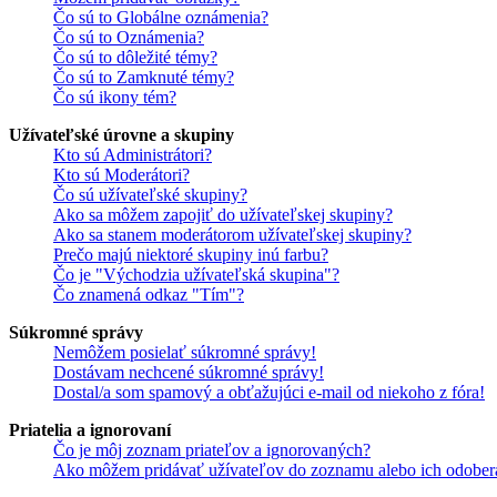
Čo sú to Globálne oznámenia?
Čo sú to Oznámenia?
Čo sú to dôležité témy?
Čo sú to Zamknuté témy?
Čo sú ikony tém?
Užívateľské úrovne a skupiny
Kto sú Administrátori?
Kto sú Moderátori?
Čo sú užívateľské skupiny?
Ako sa môžem zapojiť do užívateľskej skupiny?
Ako sa stanem moderátorom užívateľskej skupiny?
Prečo majú niektoré skupiny inú farbu?
Čo je "Východzia užívateľská skupina"?
Čo znamená odkaz "Tím"?
Súkromné správy
Nemôžem posielať súkromné správy!
Dostávam nechcené súkromné správy!
Dostal/a som spamový a obťažujúci e-mail od niekoho z fóra!
Priatelia a ignorovaní
Čo je môj zoznam priateľov a ignorovaných?
Ako môžem pridávať užívateľov do zoznamu alebo ich odober