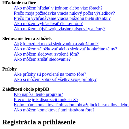
Hľadanie na fóre
Ako môžem hľadať v jednom alebo viac fórach?
Prečo moja požiadavka vracia nulový počet výsledkov?
Prečo mi vyhľadávanie vracia prázdnu bielu stránku?
Ako môžem vyhľadávať členov fóra?
Ako môžem nájsť svoje vlastné príspevky a témy?
Sledovanie tém a záložiek
Aký je rozdiel medzi sledovaním a záložkami?
Ako môžem záložkovať alebo sledovať konkrétne témy?
Ako môžem sledovať zvolené fóra?
Ako môžem zrušiť sledovanie?
Prílohy
Aké prílohy sú povolené na tomto fóre?
Ako si môžem zobraziť všetky svoje prílohy?
Záležitosti okolo phpBB
Kto napísal tento program?
Prečo nie je k dispozícii funkcia X?
Koho mám kontaktovať ohľadom obťažujúcich e-mailov alebo p
Ako môžem kontaktovať aministrátora fóra?
Registrácia a prihlásenie