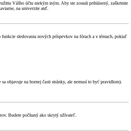
eužitiu Vášho účtu niekým iným. Aby ste zostali prihlásený, zaškrtnite
aviarne, na univerzite atď.
 o funkcie sledovania nových príspevkov na fórach a v témach, pokiaľ
sa objavuje na hornej časti stránky, ale nemusí to byť pravidlom).
rov. Budete počítaný ako skrytý užívateľ.