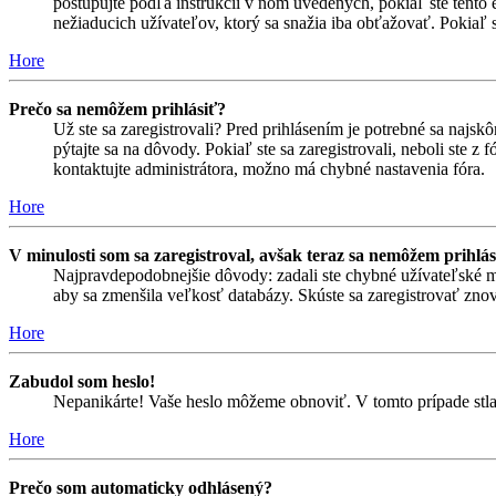
postupujte podľa inštrukcií v ňom uvedených, pokiaľ ste tento e
nežiaducich užívateľov, ktorý sa snažia iba obťažovať. Pokiaľ si s
Hore
Prečo sa nemôžem prihlásiť?
Už ste sa zaregistrovali? Pred prihlásením je potrebné sa najsk
pýtajte sa na dôvody. Pokiaľ ste sa zaregistrovali, neboli ste z
kontaktujte administrátora, možno má chybné nastavenia fóra.
Hore
V minulosti som sa zaregistroval, avšak teraz sa nemôžem prihlás
Najpravdepodobnejšie dôvody: zadali ste chybné užívateľské meno 
aby sa zmenšila veľkosť databázy. Skúste sa zaregistrovať znova
Hore
Zabudol som heslo!
Nepanikárte! Vaše heslo môžeme obnoviť. V tomto prípade stlač
Hore
Prečo som automaticky odhlásený?