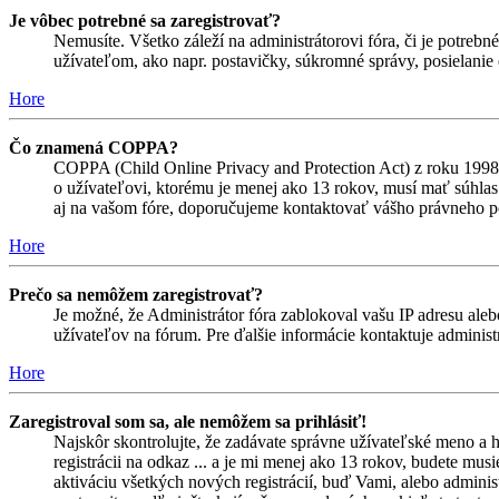
Je vôbec potrebné sa zaregistrovať?
Nemusíte. Všetko záleží na administrátorovi fóra, či je potr
užívateľom, ako napr. postavičky, súkromné správy, posielanie 
Hore
Čo znamená COPPA?
COPPA (Child Online Privacy and Protection Act) z roku 1998 
o užívateľovi, ktorému je menej ako 13 rokov, musí mať súhlas ro
aj na vašom fóre, doporučujeme kontaktovať vášho právneho
Hore
Prečo sa nemôžem zaregistrovať?
Je možné, že Administrátor fóra zablokoval vašu IP adresu alebo
užívateľov na fórum. Pre ďalšie informácie kontaktuje administr
Hore
Zaregistroval som sa, ale nemôžem sa prihlásiť!
Najskôr skontrolujte, že zadávate správne užívateľské meno a 
registrácii na odkaz ... a je mi menej ako 13 rokov, budete mus
aktiváciu všetkých nových registrácií, buď Vami, alebo adminis