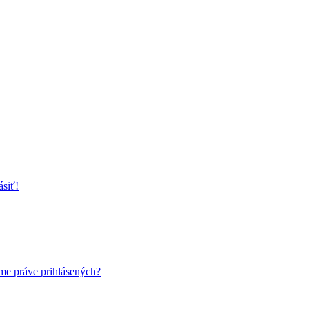
ásiť!
me práve prihlásených?