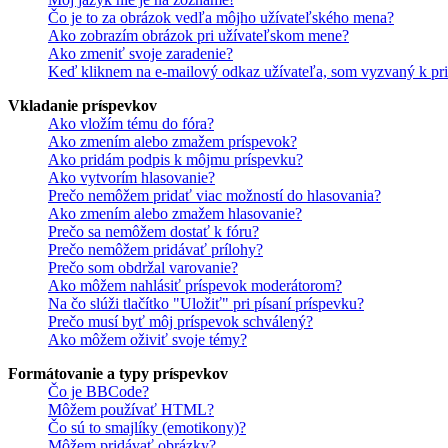
Čo je to za obrázok vedľa môjho užívateľského mena?
Ako zobrazím obrázok pri užívateľskom mene?
Ako zmeniť svoje zaradenie?
Keď kliknem na e-mailový odkaz užívateľa, som vyzvaný k pri
Vkladanie príspevkov
Ako vložím tému do fóra?
Ako zmením alebo zmažem príspevok?
Ako pridám podpis k môjmu príspevku?
Ako vytvorím hlasovanie?
Prečo nemôžem pridať viac možností do hlasovania?
Ako zmením alebo zmažem hlasovanie?
Prečo sa nemôžem dostať k fóru?
Prečo nemôžem pridávať prílohy?
Prečo som obdržal varovanie?
Ako môžem nahlásiť príspevok moderátorom?
Na čo slúži tlačítko "Uložiť" pri písaní príspevku?
Prečo musí byť môj príspevok schválený?
Ako môžem oživiť svoje témy?
Formátovanie a typy príspevkov
Čo je BBCode?
Môžem používať HTML?
Čo sú to smajlíky (emotikony)?
Môžem pridávať obrázky?