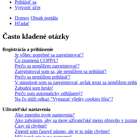
Prihlásiť sa
Vytvoriť účet
Domov
Obsah portálu
Hľadať
Často kladené otázky
Registrácia a prihlásenie
Je vôbec potrebné sa zaregistrovať?
Čo znamená COPPA?
Prečo sa nemôžem zaregistrovať?
Zaregistroval som sa, ale nemôžem sa prihlásiť!
Prečo sa nemôžem prihlásiť?
V minulosti som sa zaregistroval, avšak teraz sa nemôžem prihl
Zabudol som heslo!
Prečo som automaticky odhlásený?
Na čo slúži odkaz "Vymazať všetky cookies fóra"?
Užívateľské nastavenia
Ako zmením svoje nastavenia?
Ako zabránim, aby sa moje užívateľské meno objavilo v zozna
Časy sú chybné!
Zmenil som časové pásmo, ale je to stále chybne!
Môj jazyk nie je na zozname!