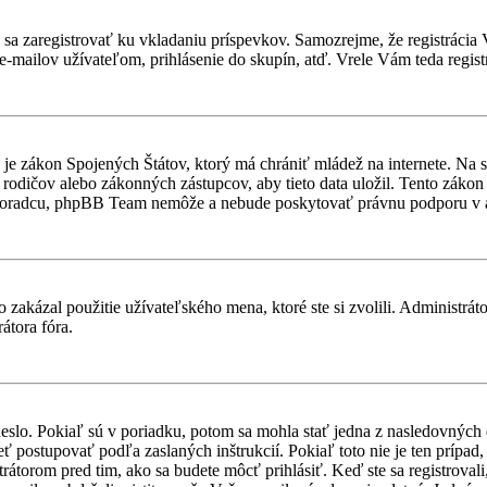
ebné sa zaregistrovať ku vkladaniu príspevkov. Samozrejme, že regist
e-mailov užívateľom, prihlásenie do skupín, atď. Vrele Vám teda regist
je zákon Spojených Štátov, ktorý má chrániť mládež na internete. Na 
dičov alebo zákonných zástupcov, aby tieto data uložil. Tento zákon vša
 poradcu, phpBB Team nemôže a nebude poskytovať právnu podporu v
 zakázal použitie užívateľského mena, ktoré ste si zvolili. Administrát
átora fóra.
heslo. Pokiaľ sú v poriadku, potom sa mohla stať jedna z nasledovných
ieť postupovať podľa zaslaných inštrukcií. Pokiaľ toto nie je ten prípa
trátorom pred tim, ako sa budete môcť prihlásiť. Keď ste sa registroval