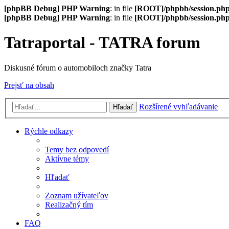
[phpBB Debug] PHP Warning
: in file
[ROOT]/phpbb/session.ph
[phpBB Debug] PHP Warning
: in file
[ROOT]/phpbb/session.ph
Tatraportal - TATRA forum
Diskusné fórum o automobiloch značky Tatra
Prejsť na obsah
Rozšírené vyhľadávanie
Hľadať
Rýchle odkazy
Temy bez odpovedí
Aktívne témy
Hľadať
Zoznam užívateľov
Realizačný tím
FAQ