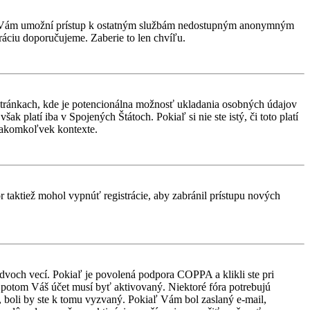
rácia Vám umožní prístup k ostatným službám nedostupným anonymným
ráciu doporučujeme. Zaberie to len chvíľu.
stránkach, kde je potencionálna možnosť ukladania osobných údajov
k platí iba v Spojených Štátoch. Pokiaľ si nie ste istý, či toto platí
 akomkoľvek kontexte.
or taktiež mohol vypnúť registrácie, aby zabránil prístupu nových
 dvoch vecí. Pokiaľ je povolená podpora COPPA a klikli ste pri
d, potom Váš účet musí byť aktivovaný. Niektoré fóra potrebujú
i, boli by ste k tomu vyzvaný. Pokiaľ Vám bol zaslaný e-mail,