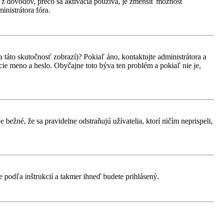
ým z dôvodov, prečo sa aktivácia používa, je zmenšiť možnosť
ministrátora fóra.
 táto skutočnosť zobrazí)? Pokiaľ áno, kontaktujte administrátora a
vacie meno a heslo. Obyčajne toto býva ten problém a pokiaľ nie je,
 bežné, že sa pravidelne odstraňujú užívatelia, ktorí ničím neprispeli,
te podľa inštrukcií a takmer ihneď budete prihlásený.