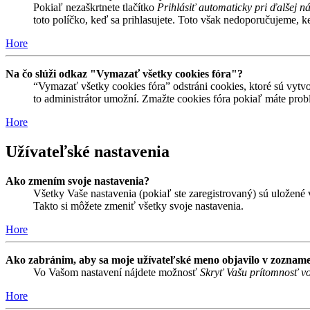
Pokiaľ nezaškrtnete tlačítko
Prihlásiť automaticky pri ďalšej n
toto políčko, keď sa prihlasujete. Toto však nedoporučujeme, keď
Hore
Na čo slúži odkaz "Vymazať všetky cookies fóra"?
“Vymazať všetky cookies fóra” odstráni cookies, ktoré sú vytvo
to administrátor umožní. Zmažte cookies fóra pokiaľ máte prob
Hore
Užívateľské nastavenia
Ako zmením svoje nastavenia?
Všetky Vaše nastavenia (pokiaľ ste zaregistrovaný) sú uložené v
Takto si môžete zmeniť všetky svoje nastavenia.
Hore
Ako zabránim, aby sa moje užívateľské meno objavilo v zozname
Vo Vašom nastavení nájdete možnosť
Skryť Vašu prítomnosť vo
Hore