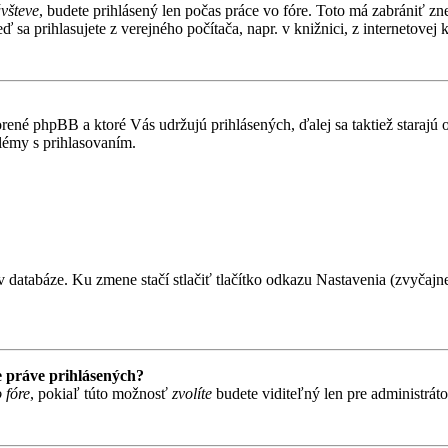
ávšteve
, budete prihlásený len počas práce vo fóre. Toto má zabrániť zn
 sa prihlasujete z verejného počítača, napr. v knižnici, z internetovej k
rené phpBB a ktoré Vás udržujú prihlásených, ďalej sa taktiež starajú
lémy s prihlasovaním.
 databáze. Ku zmene stačí stlačiť tlačítko odkazu Nastavenia (zvyčajne 
 práve prihlásených?
 fóre
, pokiaľ túto možnosť
zvolíte
budete viditeľný len pre administráto