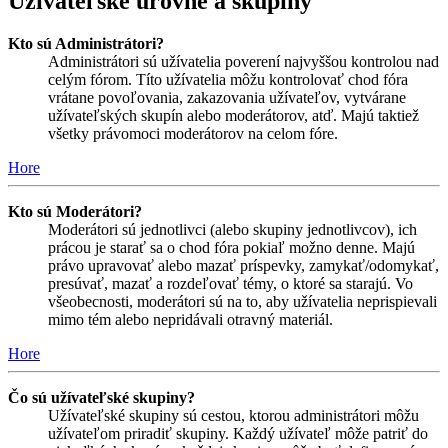
Užívateľské úrovne a skupiny
Kto sú Administrátori?
Administrátori sú užívatelia poverení najvyššou kontrolou nad
celým fórom. Títo užívatelia môžu kontrolovať chod fóra
vrátane povoľovania, zakazovania užívateľov, vytvárane
užívateľských skupín alebo moderátorov, atď. Majú taktiež
všetky právomoci moderátorov na celom fóre.
Hore
Kto sú Moderátori?
Moderátori sú jednotlivci (alebo skupiny jednotlivcov), ich
prácou je starať sa o chod fóra pokiaľ možno denne. Majú
právo upravovať alebo mazať príspevky, zamykať/odomykať,
presúvať, mazať a rozdeľovať témy, o ktoré sa starajú. Vo
všeobecnosti, moderátori sú na to, aby užívatelia neprispievali
mimo tém alebo nepridávali otravný materiál.
Hore
Čo sú užívateľské skupiny?
Užívateľské skupiny sú cestou, ktorou administrátori môžu
užívateľom priradiť skupiny. Každý užívateľ môže patriť do