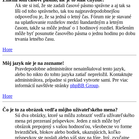
Ak ste si istí, že ste zadali časové pásmo správne a aj tak sa
líši od toho správneho, tak tou najpravdepodobnejšou
odpoveďou je, že sa jedná o letný čas. Fórum nie je stavané
na uplatňovanie rozdielov medzi štandardným a letným
časom, takže sa môže jednať o 1 hodinový rozdiel. Riešením
môže byť posunutie časového pásma o jednu hodinu po dobu
trvania letného času.
Hore
Môj jazyk nie je na zozname!
Pravdepodobne administrátor nenainštaloval tento jazyk,
alebo ho nikto do tohto jazyka zatiaľ nepreložil. Kontaktujte
administrátora, prípadne si preklad vytvorte sami. Pre viac
informácií navštívte stránky
phpBB Group
.
Hore
Čo je to za obrázok vedľa môjho užívateľského mena?
Sú dva obrázky, ktoré sa môžu zobraziť vedľa užívateľského
mena pri prezeraní príspevkov. Jeden z nich môže byť
obrázok prepojený s vašou hodnosťou, všeobecne vo forme
hviezdičiek, blokov alebo bodiek, ukazujúcich, koľko
príspevkov ste poslali alebo váš stav na fóre. Iný, zvyčajne