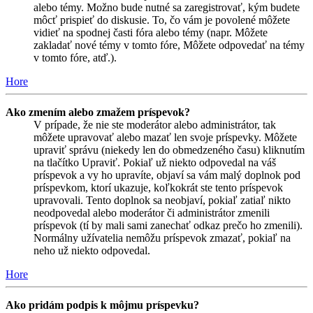
alebo témy. Možno bude nutné sa zaregistrovať, kým budete
môcť prispieť do diskusie. To, čo vám je povolené môžete
vidieť na spodnej časti fóra alebo témy (napr. Môžete
zakladať nové témy v tomto fóre, Môžete odpovedať na témy
v tomto fóre, atď.).
Hore
Ako zmením alebo zmažem príspevok?
V prípade, že nie ste moderátor alebo administrátor, tak
môžete upravovať alebo mazať len svoje príspevky. Môžete
upraviť správu (niekedy len do obmedzeného času) kliknutím
na tlačítko Upraviť. Pokiaľ už niekto odpovedal na váš
príspevok a vy ho upravíte, objaví sa vám malý doplnok pod
príspevkom, ktorí ukazuje, koľkokrát ste tento príspevok
upravovali. Tento doplnok sa neobjaví, pokiaľ zatiaľ nikto
neodpovedal alebo moderátor či administrátor zmenili
príspevok (tí by mali sami zanechať odkaz prečo ho zmenili).
Normálny užívatelia nemôžu príspevok zmazať, pokiaľ na
neho už niekto odpovedal.
Hore
Ako pridám podpis k môjmu príspevku?