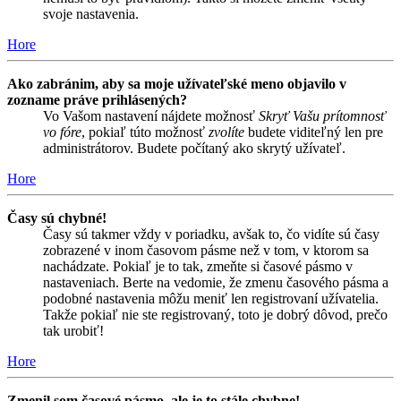
svoje nastavenia.
Hore
Ako zabránim, aby sa moje užívateľské meno objavilo v
zozname práve prihlásených?
Vo Vašom nastavení nájdete možnosť
Skryť Vašu prítomnosť
vo fóre
, pokiaľ túto možnosť
zvolíte
budete viditeľný len pre
administrátorov. Budete počítaný ako skrytý užívateľ.
Hore
Časy sú chybné!
Časy sú takmer vždy v poriadku, avšak to, čo vidíte sú časy
zobrazené v inom časovom pásme než v tom, v ktorom sa
nachádzate. Pokiaľ je to tak, zmeňte si časové pásmo v
nastaveniach. Berte na vedomie, že zmenu časového pásma a
podobné nastavenia môžu meniť len registrovaní užívatelia.
Takže pokiaľ nie ste registrovaný, toto je dobrý dôvod, prečo
tak urobiť!
Hore
Zmenil som časové pásmo, ale je to stále chybne!