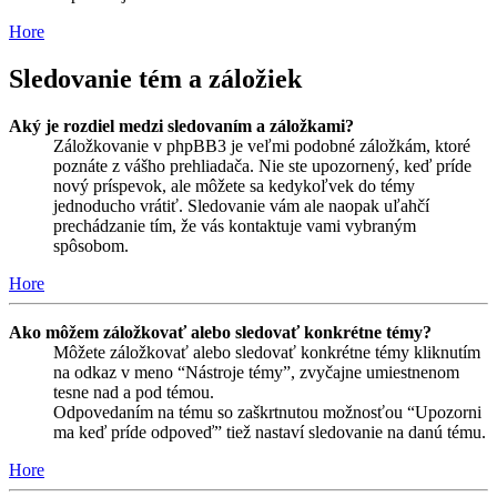
Hore
Sledovanie tém a záložiek
Aký je rozdiel medzi sledovaním a záložkami?
Záložkovanie v phpBB3 je veľmi podobné záložkám, ktoré
poznáte z vášho prehliadača. Nie ste upozornený, keď príde
nový príspevok, ale môžete sa kedykoľvek do témy
jednoducho vrátiť. Sledovanie vám ale naopak uľahčí
prechádzanie tím, že vás kontaktuje vami vybraným
spôsobom.
Hore
Ako môžem záložkovať alebo sledovať konkrétne témy?
Môžete záložkovať alebo sledovať konkrétne témy kliknutím
na odkaz v meno “Nástroje témy”, zvyčajne umiestnenom
tesne nad a pod témou.
Odpovedaním na tému so zaškrtnutou možnosťou “Upozorni
ma keď príde odpoveď” tiež nastaví sledovanie na danú tému.
Hore