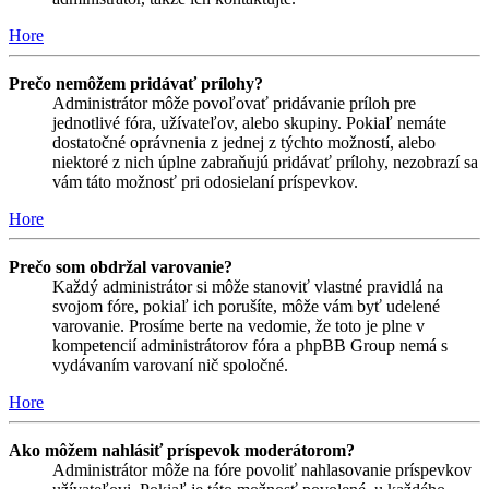
Hore
Prečo nemôžem pridávať prílohy?
Administrátor môže povoľovať pridávanie príloh pre
jednotlivé fóra, užívateľov, alebo skupiny. Pokiaľ nemáte
dostatočné oprávnenia z jednej z týchto možností, alebo
niektoré z nich úplne zabraňujú pridávať prílohy, nezobrazí sa
vám táto možnosť pri odosielaní príspevkov.
Hore
Prečo som obdržal varovanie?
Každý administrátor si môže stanoviť vlastné pravidlá na
svojom fóre, pokiaľ ich porušíte, môže vám byť udelené
varovanie. Prosíme berte na vedomie, že toto je plne v
kompetencií administrátorov fóra a phpBB Group nemá s
vydávaním varovaní nič spoločné.
Hore
Ako môžem nahlásiť príspevok moderátorom?
Administrátor môže na fóre povoliť nahlasovanie príspevkov