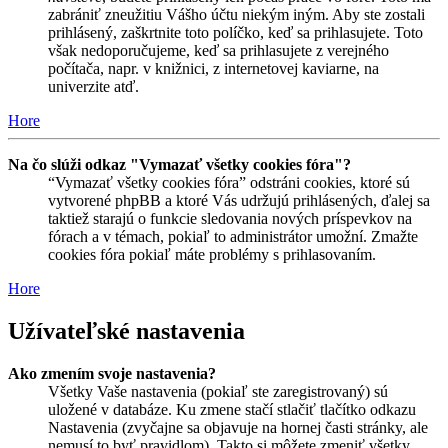
zabrániť zneužitiu Vášho účtu niekým iným. Aby ste zostali
prihlásený, zaškrtnite toto políčko, keď sa prihlasujete. Toto
však nedoporučujeme, keď sa prihlasujete z verejného
počítača, napr. v knižnici, z internetovej kaviarne, na
univerzite atď.
Hore
Na čo slúži odkaz "Vymazať všetky cookies fóra"?
“Vymazať všetky cookies fóra” odstráni cookies, ktoré sú
vytvorené phpBB a ktoré Vás udržujú prihlásených, ďalej sa
taktiež starajú o funkcie sledovania nových príspevkov na
fórach a v témach, pokiaľ to administrátor umožní. Zmažte
cookies fóra pokiaľ máte problémy s prihlasovaním.
Hore
Užívateľské nastavenia
Ako zmením svoje nastavenia?
Všetky Vaše nastavenia (pokiaľ ste zaregistrovaný) sú
uložené v databáze. Ku zmene stačí stlačiť tlačítko odkazu
Nastavenia (zvyčajne sa objavuje na hornej časti stránky, ale
nemusí to byť pravidlom). Takto si môžete zmeniť všetky