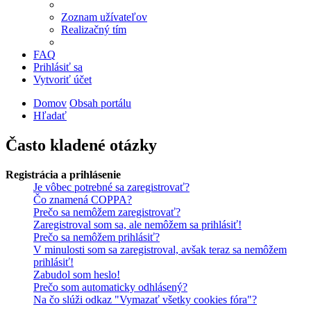
Zoznam užívateľov
Realizačný tím
FAQ
Prihlásiť sa
Vytvoriť účet
Domov
Obsah portálu
Hľadať
Často kladené otázky
Registrácia a prihlásenie
Je vôbec potrebné sa zaregistrovať?
Čo znamená COPPA?
Prečo sa nemôžem zaregistrovať?
Zaregistroval som sa, ale nemôžem sa prihlásiť!
Prečo sa nemôžem prihlásiť?
V minulosti som sa zaregistroval, avšak teraz sa nemôžem
prihlásiť!
Zabudol som heslo!
Prečo som automaticky odhlásený?
Na čo slúži odkaz "Vymazať všetky cookies fóra"?