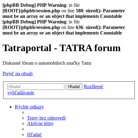
[phpBB Debug] PHP Warning
: in file
[ROOT]/phpbb/session.php
on line
580
:
sizeof(): Parameter
must be an array or an object that implements Countable
[phpBB Debug] PHP Warning
: in file
[ROOT]/phpbb/session.php
on line
636
:
sizeof(): Parameter
must be an array or an object that implements Countable
Tatraportal - TATRA forum
Diskusné fórum o automobiloch značky Tatra
Prejsť na obsah
Rozšírené
Hľadať
vyhľadávanie
Rýchle odkazy
Temy bez odpovedí
Aktívne témy
Hľadať