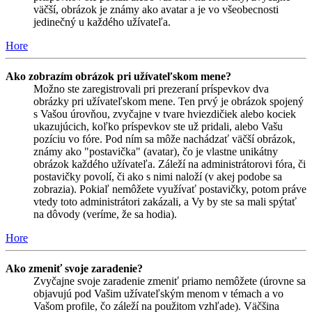
väčší, obrázok je známy ako avatar a je vo všeobecnosti
jedinečný u každého užívateľa.
Hore
Ako zobrazím obrázok pri užívateľskom mene?
Možno ste zaregistrovali pri prezeraní príspevkov dva
obrázky pri užívateľskom mene. Ten prvý je obrázok spojený
s Vašou úrovňou, zvyčajne v tvare hviezdičiek alebo kociek
ukazujúcich, koľko príspevkov ste už pridali, alebo Vašu
pozíciu vo fóre. Pod ním sa môže nachádzať väčší obrázok,
známy ako "postavička" (avatar), čo je vlastne unikátny
obrázok každého užívateľa. Záleží na administrátorovi fóra, či
postavičky povolí, či ako s nimi naloží (v akej podobe sa
zobrazia). Pokiaľ nemôžete využívať postavičky, potom práve
vtedy toto administrátori zakázali, a Vy by ste sa mali spýtať
na dôvody (veríme, že sa hodia).
Hore
Ako zmeniť svoje zaradenie?
Zvyčajne svoje zaradenie zmeniť priamo nemôžete (úrovne sa
objavujú pod Vašim užívateľským menom v témach a vo
Vašom profile, čo záleží na použitom vzhľade). Väčšina