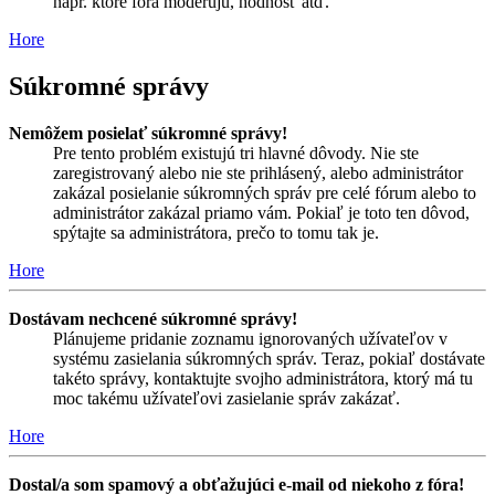
napr. ktoré fóra moderujú, hodnosť atď.
Hore
Súkromné správy
Nemôžem posielať súkromné správy!
Pre tento problém existujú tri hlavné dôvody. Nie ste
zaregistrovaný alebo nie ste prihlásený, alebo administrátor
zakázal posielanie súkromných správ pre celé fórum alebo to
administrátor zakázal priamo vám. Pokiaľ je toto ten dôvod,
spýtajte sa administrátora, prečo to tomu tak je.
Hore
Dostávam nechcené súkromné správy!
Plánujeme pridanie zoznamu ignorovaných užívateľov v
systému zasielania súkromných správ. Teraz, pokiaľ dostávate
takéto správy, kontaktujte svojho administrátora, ktorý má tu
moc takému užívateľovi zasielanie správ zakázať.
Hore
Dostal/a som spamový a obťažujúci e-mail od niekoho z fóra!