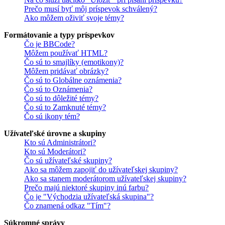
Prečo musí byť môj príspevok schválený?
Ako môžem oživiť svoje témy?
Formátovanie a typy príspevkov
Čo je BBCode?
Môžem používať HTML?
Čo sú to smajlíky (emotikony)?
Môžem pridávať obrázky?
Čo sú to Globálne oznámenia?
Čo sú to Oznámenia?
Čo sú to dôležité témy?
Čo sú to Zamknuté témy?
Čo sú ikony tém?
Užívateľské úrovne a skupiny
Kto sú Administrátori?
Kto sú Moderátori?
Čo sú užívateľské skupiny?
Ako sa môžem zapojiť do užívateľskej skupiny?
Ako sa stanem moderátorom užívateľskej skupiny?
Prečo majú niektoré skupiny inú farbu?
Čo je "Východzia užívateľská skupina"?
Čo znamená odkaz "Tím"?
Súkromné správy