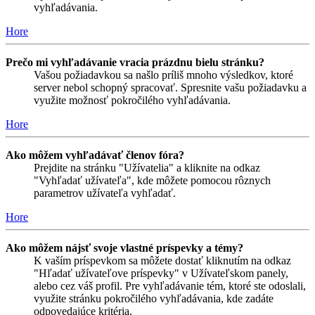
vyhľadávania.
Hore
Prečo mi vyhľadávanie vracia prázdnu bielu stránku?
Vašou požiadavkou sa našlo príliš mnoho výsledkov, ktoré
server nebol schopný spracovať. Spresnite vašu požiadavku a
využite možnosť pokročilého vyhľadávania.
Hore
Ako môžem vyhľadávať členov fóra?
Prejdite na stránku "Užívatelia" a kliknite na odkaz
"Vyhľadať užívateľa", kde môžete pomocou rôznych
parametrov užívateľa vyhľadať.
Hore
Ako môžem nájsť svoje vlastné príspevky a témy?
K vaším príspevkom sa môžete dostať kliknutím na odkaz
"Hľadať užívateľove príspevky" v Užívateľskom panely,
alebo cez váš profil. Pre vyhľadávanie tém, ktoré ste odoslali,
využite stránku pokročilého vyhľadávania, kde zadáte
odpovedajúce kritéria.