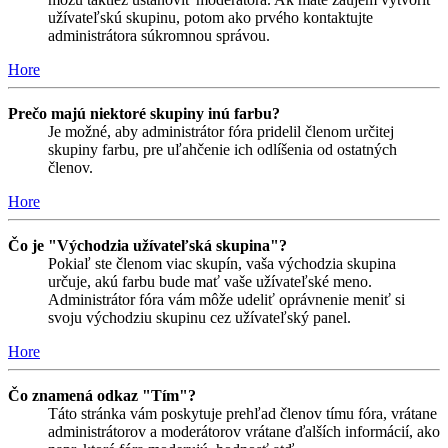
užívateľskú skupinu, potom ako prvého kontaktujte
administrátora súkromnou správou.
Hore
Prečo majú niektoré skupiny inú farbu?
Je možné, aby administrátor fóra pridelil členom určitej
skupiny farbu, pre uľahčenie ich odlíšenia od ostatných
členov.
Hore
Čo je "Východzia užívateľská skupina"?
Pokiaľ ste členom viac skupín, vaša východzia skupina
určuje, akú farbu bude mať vaše užívateľské meno.
Administrátor fóra vám môže udeliť oprávnenie meniť si
svoju východziu skupinu cez užívateľský panel.
Hore
Čo znamená odkaz "Tím"?
Táto stránka vám poskytuje prehľad členov tímu fóra, vrátane
administrátorov a moderátorov vrátane ďalších informácií, ako