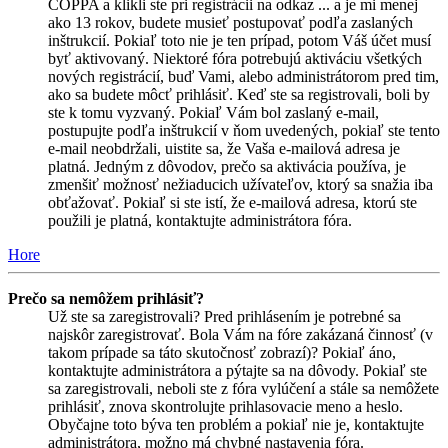
COPPA a klikli ste pri registrácii na odkaz ... a je mi menej
ako 13 rokov, budete musieť postupovať podľa zaslaných
inštrukcií. Pokiaľ toto nie je ten prípad, potom Váš účet musí
byť aktivovaný. Niektoré fóra potrebujú aktiváciu všetkých
nových registrácií, buď Vami, alebo administrátorom pred tim,
ako sa budete môcť prihlásiť. Keď ste sa registrovali, boli by
ste k tomu vyzvaný. Pokiaľ Vám bol zaslaný e-mail,
postupujte podľa inštrukcií v ňom uvedených, pokiaľ ste tento
e-mail neobdržali, uistite sa, že Vaša e-mailová adresa je
platná. Jedným z dôvodov, prečo sa aktivácia používa, je
zmenšiť možnosť nežiaducich užívateľov, ktorý sa snažia iba
obťažovať. Pokiaľ si ste istí, že e-mailová adresa, ktorú ste
použili je platná, kontaktujte administrátora fóra.
Hore
Prečo sa nemôžem prihlásiť?
Už ste sa zaregistrovali? Pred prihlásením je potrebné sa
najskôr zaregistrovať. Bola Vám na fóre zakázaná činnosť (v
takom prípade sa táto skutočnosť zobrazí)? Pokiaľ áno,
kontaktujte administrátora a pýtajte sa na dôvody. Pokiaľ ste
sa zaregistrovali, neboli ste z fóra vylúčení a stále sa nemôžete
prihlásiť, znova skontrolujte prihlasovacie meno a heslo.
Obyčajne toto býva ten problém a pokiaľ nie je, kontaktujte
administrátora, možno má chybné nastavenia fóra.