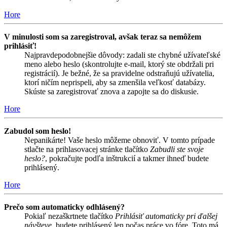
Hore
V minulosti som sa zaregistroval, avšak teraz sa nemôžem
prihlásiť!
Najpravdepodobnejšie dôvody: zadali ste chybné užívateľské
meno alebo heslo (skontrolujte e-mail, ktorý ste obdržali pri
registrácií). Je bežné, že sa pravidelne odstraňujú užívatelia,
ktorí ničím neprispeli, aby sa zmenšila veľkosť databázy.
Skúste sa zaregistrovať znova a zapojte sa do diskusie.
Hore
Zabudol som heslo!
Nepanikárte! Vaše heslo môžeme obnoviť. V tomto prípade
stlačte na prihlasovacej stránke tlačítko
Zabudli ste svoje
heslo?
, pokračujte podľa inštrukcií a takmer ihneď budete
prihlásený.
Hore
Prečo som automaticky odhlásený?
Pokiaľ nezaškrtnete tlačítko
Prihlásiť automaticky pri ďalšej
návšteve
, budete prihlásený len počas práce vo fóre. Toto má