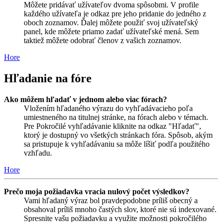
Môžete pridávať užívateľov dvoma spôsobmi. V profile
každého užívateľa je odkaz pre jeho pridanie do jedného z
oboch zoznamov. Ďalej môžete použiť svoj užívateľský
panel, kde môžete priamo zadať užívateľské mená. Sem
taktiež môžete odobrať členov z vašich zoznamov.
Hore
Hľadanie na fóre
Ako môžem hľadať v jednom alebo viac fórach?
Vložením hľadaného výrazu do vyhľadávacieho poľa
umiestneného na titulnej stránke, na fórach alebo v témach.
Pre Pokročilé vyhľadávanie kliknite na odkaz "Hľadať",
ktorý je dostupný vo všetkých stránkach fóra. Spôsob, akým
sa pristupuje k vyhľadávaniu sa môže líšiť podľa použitého
vzhľadu.
Hore
Prečo moja požiadavka vracia nulový počet výsledkov?
Vami hľadaný výraz bol pravdepodobne príliš obecný a
obsahoval príliš mnoho častých slov, ktoré nie sú indexované.
Spresnite vašu požiadavku a využite možnosti pokročilého