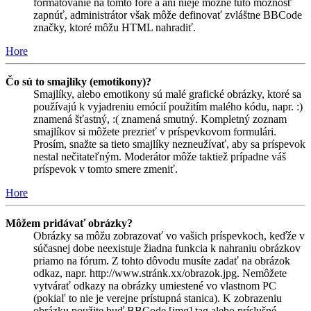
formátovanie na tomto fóre a ani nieje možné túto možnosť
zapnúť, administrátor však môže definovať zvláštne BBCode
značky, ktoré môžu HTML nahradiť.
Hore
Čo sú to smajlíky (emotikony)?
Smajlíky, alebo emotikony sú malé grafické obrázky, ktoré sa
používajú k vyjadreniu emócií použitím malého kódu, napr. :)
znamená šťastný, :( znamená smutný. Kompletný zoznam
smajlíkov si môžete prezrieť v príspevkovom formulári.
Prosím, snažte sa tieto smajlíky nezneužívať, aby sa príspevok
nestal nečitateľným. Moderátor môže taktiež prípadne váš
príspevok v tomto smere zmeniť.
Hore
Môžem pridávať obrázky?
Obrázky sa môžu zobrazovať vo vašich príspevkoch, keďže v
súčasnej dobe neexistuje žiadna funkcia k nahraniu obrázkov
priamo na fórum. Z tohto dôvodu musíte zadať na obrázok
odkaz, napr. http://www.stránk.xx/obrazok.jpg. Nemôžete
vytvárať odkazy na obrázky umiestené vo vlastnom PC
(pokiaľ to nie je verejne prístupná stanica). K zobrazeniu
obrázku použite buď BBCode [img] tag alebo príslušné