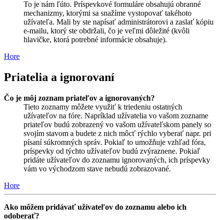
To je nám ľúto. Príspevkové formuláre obsahujú obranné
mechanizmy, ktorými sa snažíme vystopovať takéhoto
užívateľa. Mali by ste napísať administrátorovi a zaslať kópiu
e-mailu, ktorý ste obdržali, čo je veľmi dôležité (kvôli
hlavičke, ktorá potrebné informácie obsahuje).
Hore
Priatelia a ignorovaní
Čo je môj zoznam priateľov a ignorovaných?
Tieto zoznamy môžete využiť k triedeniu ostatných
užívateľov na fóre. Napríklad užívatelia vo vašom zozname
priateľov budú zobrazený vo vašom užívateľskom panely so
svojím stavom a budete z nich môcť rýchlo vyberať napr. pri
písaní súkromných správ. Pokiaľ to umožňuje vzhľad fóra,
príspevky od týchto užívateľov budú zvýraznene. Pokiaľ
pridáte užívateľov do zoznamu ignorovaných, ich príspevky
vám vo východzom stave nebudú zobrazované.
Hore
Ako môžem pridávať užívateľov do zoznamu alebo ich
odoberať?