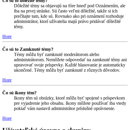
Čo sú to dôležité témy?
Dôležité témy sa objavujú na fóre hneď pod Oznámením, ale
iba na prvej stránke. Sú často veľmi dôležité, takže si ich
prečítajte tam, kde sú. Rovnako ako pri oznámení rozhoduje
administrátor, ktorí užívatelia majú právo pridávať dôležité
témy.
Hore
Čo sú to Zamknuté témy?
Témy môžu byť zamknuté moderátorom alebo
administrátorom. Nemôžete odpovedať na zamknuté témy ani
upravovať svoje príspevky. Každé hlasovanie je automaticky
ukončené. Témy môžu byť zamknuté z rôznych dôvodov.
Hore
Čo sú ikony tém?
Ikony tém sú obrázky, ktoré môžu byť spojené s príspevkom
pre vyjadrenie jeho obsahu. Ikony môžete používať iba vtedy
pokiaľ vám nastavil administrátor príslušné oprávnenie.
Hore