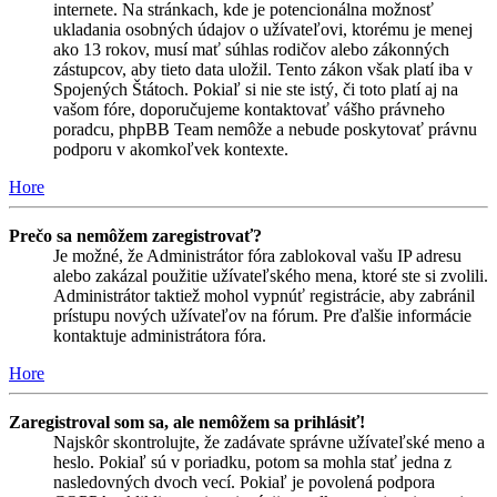
internete. Na stránkach, kde je potencionálna možnosť
ukladania osobných údajov o užívateľovi, ktorému je menej
ako 13 rokov, musí mať súhlas rodičov alebo zákonných
zástupcov, aby tieto data uložil. Tento zákon však platí iba v
Spojených Štátoch. Pokiaľ si nie ste istý, či toto platí aj na
vašom fóre, doporučujeme kontaktovať vášho právneho
poradcu, phpBB Team nemôže a nebude poskytovať právnu
podporu v akomkoľvek kontexte.
Hore
Prečo sa nemôžem zaregistrovať?
Je možné, že Administrátor fóra zablokoval vašu IP adresu
alebo zakázal použitie užívateľského mena, ktoré ste si zvolili.
Administrátor taktiež mohol vypnúť registrácie, aby zabránil
prístupu nových užívateľov na fórum. Pre ďalšie informácie
kontaktuje administrátora fóra.
Hore
Zaregistroval som sa, ale nemôžem sa prihlásiť!
Najskôr skontrolujte, že zadávate správne užívateľské meno a
heslo. Pokiaľ sú v poriadku, potom sa mohla stať jedna z
nasledovných dvoch vecí. Pokiaľ je povolená podpora