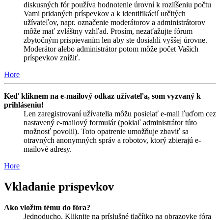
diskusných fór používa hodnotenie úrovní k rozlíšeniu počtu
Vami pridaných príspevkov a k identifikácií určitých
užívateľov, napr. označenie moderátorov a administrátorov
môže mať zvláštny vzhľad. Prosím, nezaťažujte fórum
zbytočným prispievaním len aby ste dosiahli vyššej úrovne.
Moderátor alebo administrátor potom môže počet Vašich
príspevkov znížiť.
Hore
Keď kliknem na e-mailový odkaz užívateľa, som vyzvaný k
prihláseniu!
Len zaregistrovaní užívatelia môžu posielať e-mail ľuďom cez
nastavený e-mailový formulár (pokiaľ administrátor túto
možnosť povolil). Toto opatrenie umožňuje zbaviť sa
otravných anonymných správ a robotov, ktorý zbierajú e-
mailové adresy.
Hore
Vkladanie príspevkov
Ako vložím tému do fóra?
Jednoducho. Kliknite na príslušné tlačítko na obrazovke fóra