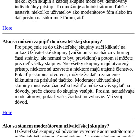
niekoľkých skupín a každej skupine môže byť definovaný
individuálny prístup. To umožňuje administrátorom ľahšie
nastaviť niekoľko užívateľov ako moderátorov fóra alebo im
dať prístup na súkromné fórum, atď.
Hore
Ako sa môžem zapojiť do užívateľskej skupiny?
Pre pripojenie sa do užívateľskej skupiny stačí kliknúť na
odkaz Užívateľské skupiny (väčšinou sa nachádza v hornej
časti stránky, ale nemusí to byť pravidlom) a potom si môžete
prezrieť všetky skupiny. Nie všetky skupiny majú otvorený
prístup, niektoré sú uzavreté a niektoré majú utajené členstvo.
Pokiaľ je skupina otvorená, môžete žiadať o zaradenie
kliknutím na príslušné tlačítko. Moderátor užívateľskej
skupiny musí vašu žiadosť schváliť a môže sa vás spýtať na
dôvody, prečo chcete do skupiny vstúpiť. Prosím, nenadávajte
moderátorovi, pokiaľ vašej žiadosti nevyhovie. Má svoj
dôvod.
Hore
Ako sa stanem moderátorom užívateľskej skupiny?
Užívateľské skupiny sú pôvodne vytvorené administrátorom a
môžu taktiež ustanoviť moderátora. Ak máte záujem vytvoriť