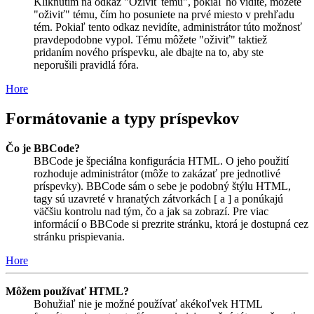
Kliknutím na odkaz "Oživiť tému", pokiaľ ho vidíte, môžete
"oživiť" tému, čím ho posuniete na prvé miesto v prehľadu
tém. Pokiaľ tento odkaz nevidíte, administrátor túto možnosť
pravdepodobne vypol. Tému môžete "oživiť" taktiež
pridaním nového príspevku, ale dbajte na to, aby ste
neporušili pravidlá fóra.
Hore
Formátovanie a typy príspevkov
Čo je BBCode?
BBCode je špeciálna konfigurácia HTML. O jeho použití
rozhoduje administrátor (môže to zakázať pre jednotlivé
príspevky). BBCode sám o sebe je podobný štýlu HTML,
tagy sú uzavreté v hranatých zátvorkách [ a ] a ponúkajú
väčšiu kontrolu nad tým, čo a jak sa zobrazí. Pre viac
informácií o BBCode si prezrite stránku, ktorá je dostupná cez
stránku prispievania.
Hore
Môžem používať HTML?
Bohužiaľ nie je možné používať akékoľvek HTML