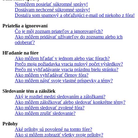
Nemôžem posielať súkromné správy!
Dostávam nechcené súkromné správy!
Dostal/a som spamový a obťažujúci e-mail od niekoho z fóra!
Priatelia a ignorovaní
Čo je môj zoznam priateľov a ignorovaných?
Ako môžem pridávať užívateľov do zoznamu alebo ich
odoberať?
Hľadanie na fóre
Ako môžem hľadať v jednom alebo viac fórach?
Prečo moja požiadavka vracia nulový počet výsledkov?
Prečo mi vyhľadávanie vracia prázdnu bielu stránku?
Ako môžem vyhľadávať členov fóra?
Ako môžem nájsť svoje vlastné príspevky a témy?
Sledovanie tém a záložiek
Aký je rozdiel medzi sledovaním a záložkami?
Ako môžem záložkovať alebo sledovať konkrétne témy?
Ako môžem sledovať zvolené fóra?
Ako môžem zrušiť sledovanie?
Prílohy
Aké prílohy sú povolené na tomto fóre?
Ako si môžem zobraziť všetky svoje prílohy?