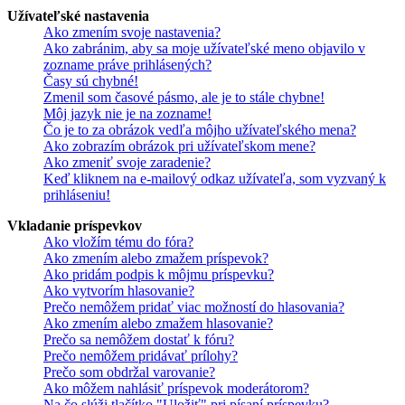
Užívateľské nastavenia
Ako zmením svoje nastavenia?
Ako zabránim, aby sa moje užívateľské meno objavilo v
zozname práve prihlásených?
Časy sú chybné!
Zmenil som časové pásmo, ale je to stále chybne!
Môj jazyk nie je na zozname!
Čo je to za obrázok vedľa môjho užívateľského mena?
Ako zobrazím obrázok pri užívateľskom mene?
Ako zmeniť svoje zaradenie?
Keď kliknem na e-mailový odkaz užívateľa, som vyzvaný k
prihláseniu!
Vkladanie príspevkov
Ako vložím tému do fóra?
Ako zmením alebo zmažem príspevok?
Ako pridám podpis k môjmu príspevku?
Ako vytvorím hlasovanie?
Prečo nemôžem pridať viac možností do hlasovania?
Ako zmením alebo zmažem hlasovanie?
Prečo sa nemôžem dostať k fóru?
Prečo nemôžem pridávať prílohy?
Prečo som obdržal varovanie?
Ako môžem nahlásiť príspevok moderátorom?
Na čo slúži tlačítko "Uložiť" pri písaní príspevku?