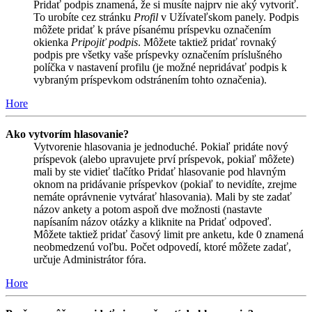
Pridať podpis znamená, že si musíte najprv nie aký vytvoriť.
To urobíte cez stránku
Profil
v Užívateľskom panely. Podpis
môžete pridať k práve písanému príspevku označením
okienka
Pripojiť podpis
. Môžete taktiež pridať rovnaký
podpis pre všetky vaše príspevky označením príslušného
políčka v nastavení profilu (je možné nepridávať podpis k
vybraným príspevkom odstránením tohto označenia).
Hore
Ako vytvorím hlasovanie?
Vytvorenie hlasovania je jednoduché. Pokiaľ pridáte nový
príspevok (alebo upravujete prví príspevok, pokiaľ môžete)
mali by ste vidieť tlačítko Pridať hlasovanie pod hlavným
oknom na pridávanie príspevkov (pokiaľ to nevidíte, zrejme
nemáte oprávnenie vytvárať hlasovania). Mali by ste zadať
názov ankety a potom aspoň dve možnosti (nastavte
napísaním názov otázky a kliknite na Pridať odpoveď.
Môžete taktiež pridať časový limit pre anketu, kde 0 znamená
neobmedzenú voľbu. Počet odpovedí, ktoré môžete zadať,
určuje Administrátor fóra.
Hore