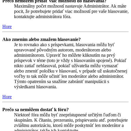
Prečo nemôžem pridať viac možností do hlasovania?
Maximálny počet možností nastavuje Administrátor. Ak máte
pocit, že potrebujete pridať viac možností pre vaše hlasovanie,
kontaktujte administrátora fóra.
Hore
Ako zmením alebo zmažem hlasovanie?
Je to rovnako ako s príspevkami, hlasovania môžu byť
upravované pôvodným autorom, moderátorom alebo
administrátorom. Upraviť ho môžete kliknutím na prvý
príspevok v téme (toto je vždy s hlasovaním spojené). Pokiaľ
nikto zatiaľ nehlasoval, pokiaľ užívatelia môžu vymazať
alebo zmeniť položku v hlasovaní, v prípade už uskutočnenej
voľby to tak môže učiniť len moderátor alebo administrátor.
Týmto opatrením sa snažíme zabrániť manipulácii s
výsledkami hlasovania.
Hore
Prečo sa nemôžem dostať k fóru?
Niektoré fóra môžu byť zneprístupnené určitým ľuďom či
skupinám. K čítaniu, prezeraniu, prispievaniu atď. potrebujete
zvláštnu autorizáciu, ktorú môže poskytnúť len moderátor a
administrátor, takže ich kontaktujte.