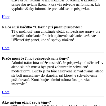
užívateľovi. Pokiaľ je táto možnosť povolené, u každého
príspevku uvidíte ikonu, ktorá vás privedie na formulár, kde
vyplníte všetky informácie pre nahlásenie príspevku.
Hore
Na čo slúži tlačítko "Uložiť" pri písaní príspevku?
Táto možnosť vám umožňuje uložiť si rozpísané správy pre
neskoršie odoslanie. Pre ich opätovné načítanie navštívte
Užívateľský panel, kde sú správy uložené.
Hore
Prečo musí byť môj príspevok schválený?
Administrátor fóra môže nastaviť, že príspevky od užívateľov
alebo skupín musia byť pred zobrazením schválené
moderátormi. Buďto je na fóre nastavené schvaľovanie, alebo
ste boli umiestnený do skupiny, pri ktorej je schvaľovanie
požadované. Kontaktujte administrátora fóra pre viac
informácií.
Hore
Ako môžem oživiť svoje témy?