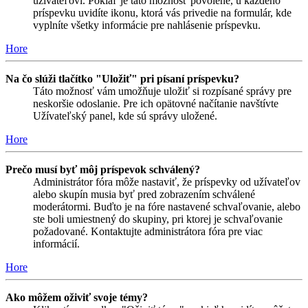
užívateľovi. Pokiaľ je táto možnosť povolené, u každého
príspevku uvidíte ikonu, ktorá vás privedie na formulár, kde
vyplníte všetky informácie pre nahlásenie príspevku.
Hore
Na čo slúži tlačítko "Uložiť" pri písaní príspevku?
Táto možnosť vám umožňuje uložiť si rozpísané správy pre
neskoršie odoslanie. Pre ich opätovné načítanie navštívte
Užívateľský panel, kde sú správy uložené.
Hore
Prečo musí byť môj príspevok schválený?
Administrátor fóra môže nastaviť, že príspevky od užívateľov
alebo skupín musia byť pred zobrazením schválené
moderátormi. Buďto je na fóre nastavené schvaľovanie, alebo
ste boli umiestnený do skupiny, pri ktorej je schvaľovanie
požadované. Kontaktujte administrátora fóra pre viac
informácií.
Hore
Ako môžem oživiť svoje témy?