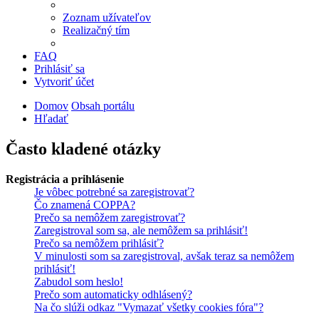
Zoznam užívateľov
Realizačný tím
FAQ
Prihlásiť sa
Vytvoriť účet
Domov
Obsah portálu
Hľadať
Často kladené otázky
Registrácia a prihlásenie
Je vôbec potrebné sa zaregistrovať?
Čo znamená COPPA?
Prečo sa nemôžem zaregistrovať?
Zaregistroval som sa, ale nemôžem sa prihlásiť!
Prečo sa nemôžem prihlásiť?
V minulosti som sa zaregistroval, avšak teraz sa nemôžem
prihlásiť!
Zabudol som heslo!
Prečo som automaticky odhlásený?
Na čo slúži odkaz "Vymazať všetky cookies fóra"?