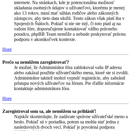
internete. Na stránkach, kde je potencionálna možnosť
ukladania osobných údajov o užívateľovi, ktorému je menej
ako 13 rokov, musí mať súhlas rodičov alebo zákonných
zástupcov, aby tieto data uložil. Tento zákon však platí iba v
Spojených Štátoch. Pokiaľ si nie ste istý, či toto platí aj na
vašom fóre, doporučujeme kontaktovať vášho právneho
poradcu, phpBB Team nemôže a nebude poskytovať právnu
podporu v akomkoľvek kontexte.
Hore
Prečo sa nemôžem zaregistrovať?
Je možné, že Administrátor fóra zablokoval vašu IP adresu
alebo zakázal použitie užívateľského mena, ktoré ste si zvolili.
Administrátor taktiež mohol vypnúť registrácie, aby zabránil
prístupu nových užívateľov na fórum. Pre ďalšie informácie
kontaktuje administrátora fóra.
Hore
Zaregistroval som sa, ale nemôžem sa prihlásiť!
Najskôr skontrolujte, že zadávate správne užívateľské meno a
heslo. Pokiaľ sú v poriadku, potom sa mohla stať jedna z
nasledovných dvoch vecí. Pokiaľ je povolená podpora