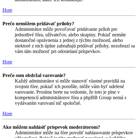
Hore
Prečo nemôžem pridávať prílohy?
Administrátor môže povoľovať pridávanie príloh pre
jednotlivé fóra, užívateľov, alebo skupiny. Pokiaľ nemáte
dostatočné oprávnenia z jednej z týchto možností, alebo
niektoré z nich úplne zabraňujú pridávať prílohy, nezobrazí sa
vám táto možnosť pri odosielaní príspevkov.
Hore
Prečo som obdržal varovanie?
Každý administrátor si môže stanoviť vlastné pravidlá na
svojom fóre, pokiaľ ich porušíte, môže vám byť udelené
varovanie. Prosíme berte na vedomie, že toto je plne v
kompetencií administrátorov fóra a phpBB Group nemá s
vydávaním varovaní nič spoločné.
Hore
Ako môžem nahlásiť príspevok moderátorom?
Administrátor môže na fóre povoliť nahlasovanie príspevkov