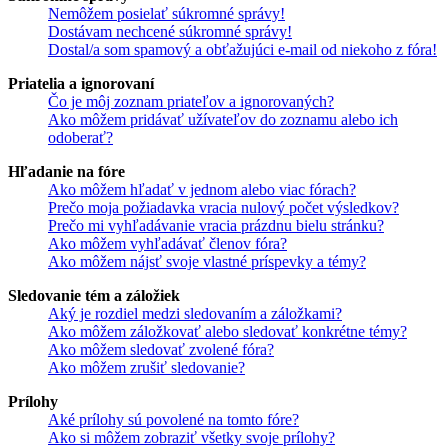
Nemôžem posielať súkromné správy!
Dostávam nechcené súkromné správy!
Dostal/a som spamový a obťažujúci e-mail od niekoho z fóra!
Priatelia a ignorovaní
Čo je môj zoznam priateľov a ignorovaných?
Ako môžem pridávať užívateľov do zoznamu alebo ich
odoberať?
Hľadanie na fóre
Ako môžem hľadať v jednom alebo viac fórach?
Prečo moja požiadavka vracia nulový počet výsledkov?
Prečo mi vyhľadávanie vracia prázdnu bielu stránku?
Ako môžem vyhľadávať členov fóra?
Ako môžem nájsť svoje vlastné príspevky a témy?
Sledovanie tém a záložiek
Aký je rozdiel medzi sledovaním a záložkami?
Ako môžem záložkovať alebo sledovať konkrétne témy?
Ako môžem sledovať zvolené fóra?
Ako môžem zrušiť sledovanie?
Prílohy
Aké prílohy sú povolené na tomto fóre?
Ako si môžem zobraziť všetky svoje prílohy?