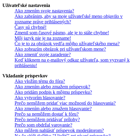
Užívateľské nastavenia
Ako zmením svoje nastavenia?
Ako zabránim, aby sa moje užívateľské meno objavilo v
zozname práve prihlásených?
Časy sú chybné!
Zmenil som časové pásmo, ale je to stále chybne!
Môj jazyk nie je na zozname!
Čo je to za obrázok vedľa môjho užívateľského mena?
Ako zobrazím obrázok pri užívateľskom mene?
Ako zmeniť svoje zaradenie?
Keď kliknem na e-mailový odkaz užívateľa, som vyzvaný k
prihláseniu!
Vkladanie príspevkov
Ako vložím tému do fóra?
Ako zmením alebo zmažem príspevok?
Ako pridám podpis k môjmu príspevku?
Ako vytvorím hlasovanie?
Prečo nemôžem pridať viac možností do hlasovania?
Ako zmením alebo zmažem hlasovanie?
Prečo sa nemôžem dostať k fóru?
Prečo nemôžem pridávať prílohy?
Prečo som obdržal varovanie?
Ako môžem nahlásiť príspevok moderátorom?
Na čo slúži tlačítko "Uložiť" pri písaní príspevku?