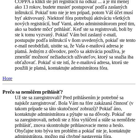
COPPA a klikli ste pri registrácii na odkaz ... a je mi menej
ako 13 rokov, budete musieť postupovať podľa zaslaných
inštrukcií. Pokiaľ toto nie je ten prípad, potom Váš účet musí
byť aktivovaný. Niektoré fóra potrebujú aktiváciu všetkých
nových registrácií, buď Vami, alebo administrátorom pred tim,
ako sa budete môcť prihlásiť. Keď ste sa registrovali, boli by
ste k tomu vyzvaný. Pokiaľ Vám bol zaslaný e-mail,
postupujte podľa inštrukcií v ňom uvedených, pokiaľ ste tento
e-mail neobdržali, uistite sa, že Vaša e-mailová adresa je
platná. Jedným z dôvodov, prečo sa aktivácia používa, je
zmenšiť možnosť nežiaducich užívateľov, ktorý sa snažia iba
obťažovať. Pokiaľ si ste istí, že e-mailová adresa, ktorú ste
použili je platná, kontaktujte administrátora fóra.
Hore
Prečo sa nemôžem prihlásiť?
Už ste sa zaregistrovali? Pred prihlásením je potrebné sa
najskôr zaregistrovať. Bola Vám na fóre zakázaná činnosť (v
takom prípade sa táto skutočnosť zobrazí)? Pokiaľ áno,
kontaktujte administrátora a pýtajte sa na dôvody. Pokiaľ ste
sa zaregistrovali, neboli ste z fóra vylúčení a stále sa nemôžete
prihlásiť, znova skontrolujte prihlasovacie meno a heslo.
Obyčajne toto býva ten problém a pokiaľ nie je, kontaktujte
administrátora, možno má chybné nastavenia fóra.