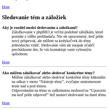
Hore
Sledovanie tém a záložiek
Aký je rozdiel medzi sledovaním a záložkami?
Záložkovanie v phpBB3 je veľmi podobné záložkám, ktoré
poznáte z vášho prehliadača. Nie ste upozornený, keď príde
nový príspevok, ale môžete sa kedykoľvek do témy
jednoducho vrátiť. Sledovanie vám ale naopak uľahčí
prechádzanie tím, že vás kontaktuje vami vybraným
spôsobom.
Hore
Ako môžem záložkovať alebo sledovať konkrétne témy?
Môžete záložkovať alebo sledovať konkrétne témy kliknutím
na odkaz v meno “Nástroje témy”, zvyčajne umiestnenom
tesne nad a pod témou.
Odpovedaním na tému so zaškrtnutou možnosťou “Upozorni
ma keď príde odpoveď” tiež nastaví sledovanie na danú tému.
Hore