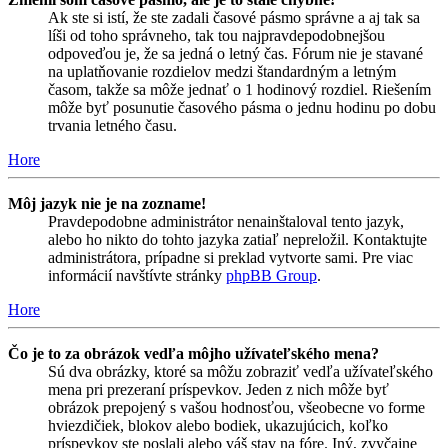
Ak ste si istí, že ste zadali časové pásmo správne a aj tak sa
líši od toho správneho, tak tou najpravdepodobnejšou
odpoveďou je, že sa jedná o letný čas. Fórum nie je stavané
na uplatňovanie rozdielov medzi štandardným a letným
časom, takže sa môže jednať o 1 hodinový rozdiel. Riešením
môže byť posunutie časového pásma o jednu hodinu po dobu
trvania letného času.
Hore
Môj jazyk nie je na zozname!
Pravdepodobne administrátor nenainštaloval tento jazyk,
alebo ho nikto do tohto jazyka zatiaľ nepreložil. Kontaktujte
administrátora, prípadne si preklad vytvorte sami. Pre viac
informácií navštívte stránky
phpBB Group
.
Hore
Čo je to za obrázok vedľa môjho užívateľského mena?
Sú dva obrázky, ktoré sa môžu zobraziť vedľa užívateľského
mena pri prezeraní príspevkov. Jeden z nich môže byť
obrázok prepojený s vašou hodnosťou, všeobecne vo forme
hviezdičiek, blokov alebo bodiek, ukazujúcich, koľko
príspevkov ste poslali alebo váš stav na fóre. Iný, zvyčajne