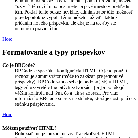
Kliknutím na odkaz "Oživiť tému", pokiaľ ho vidíte, môžete
"oživiť" tému, čím ho posuniete na prvé miesto v prehľadu
tém. Pokiaľ tento odkaz nevidíte, administrátor túto možnosť
pravdepodobne vypol. Tému môžete "oživiť" taktiež
pridaním nového príspevku, ale dbajte na to, aby ste
neporušili pravidlá fóra.
Hore
Formátovanie a typy príspevkov
Čo je BBCode?
BBCode je špeciálna konfigurácia HTML. O jeho použití
rozhoduje administrátor (môže to zakázať pre jednotlivé
príspevky). BBCode sám o sebe je podobný štýlu HTML,
tagy sú uzavreté v hranatých zátvorkách [ a ] a ponúkajú
väčšiu kontrolu nad tým, čo a jak sa zobrazí. Pre viac
informácií o BBCode si prezrite stránku, ktorá je dostupná cez
stránku prispievania.
Hore
Môžem používať HTML?
Bohužiaľ nie je možné používať akékoľvek HTML