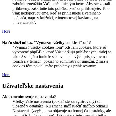
zabrániť zneužitiu Vášho účtu niekým iným. Aby ste zostali
prihlásený, zaškrtnite toto políčko, keď sa prihlasujete. Toto
však nedoporučujeme, keď sa prihlasujete z verejného
počítača, napr. v knižnici, z internetovej kaviarne, na
univerzite atď.
Hore
Na čo slúži odkaz "Vymazať všetky cookies fóra"?
“Vymazať všetky cookies fóra” odstráni cookies, ktoré sú
vytvorené phpBB a ktoré Vás udržujú prihlásených, ďalej sa
taktiež starajú o funkcie sledovania nových príspevkov na
fórach a v témach, pokiaľ to administrátor umožní. Zmažte
cookies fóra pokiaľ máte problémy s prihlasovaním.
Hore
Užívateľské nastavenia
Ako zmením svoje nastavenia?
Všetky Vaše nastavenia (pokiaľ ste zaregistrovaný) sú
uložené v databáze. Ku zmene stačí stlačiť tlačítko odkazu
Nastavenia (zvyčajne sa objavuje na hornej časti stránky, ale
nemusí to byť pravidlom). Takto si môžete zmeniť všetky