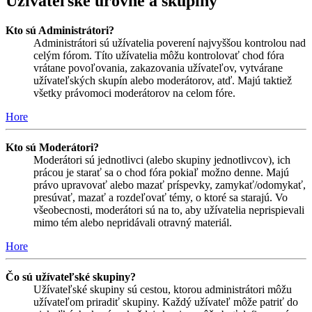
Užívateľské úrovne a skupiny
Kto sú Administrátori?
Administrátori sú užívatelia poverení najvyššou kontrolou nad
celým fórom. Títo užívatelia môžu kontrolovať chod fóra
vrátane povoľovania, zakazovania užívateľov, vytvárane
užívateľských skupín alebo moderátorov, atď. Majú taktiež
všetky právomoci moderátorov na celom fóre.
Hore
Kto sú Moderátori?
Moderátori sú jednotlivci (alebo skupiny jednotlivcov), ich
prácou je starať sa o chod fóra pokiaľ možno denne. Majú
právo upravovať alebo mazať príspevky, zamykať/odomykať,
presúvať, mazať a rozdeľovať témy, o ktoré sa starajú. Vo
všeobecnosti, moderátori sú na to, aby užívatelia neprispievali
mimo tém alebo nepridávali otravný materiál.
Hore
Čo sú užívateľské skupiny?
Užívateľské skupiny sú cestou, ktorou administrátori môžu
užívateľom priradiť skupiny. Každý užívateľ môže patriť do