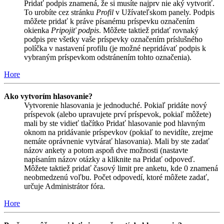
Pridať podpis znamená, že si musíte najprv nie aký vytvoriť.
To urobíte cez stránku
Profil
v Užívateľskom panely. Podpis
môžete pridať k práve písanému príspevku označením
okienka
Pripojiť podpis
. Môžete taktiež pridať rovnaký
podpis pre všetky vaše príspevky označením príslušného
políčka v nastavení profilu (je možné nepridávať podpis k
vybraným príspevkom odstránením tohto označenia).
Hore
Ako vytvorím hlasovanie?
Vytvorenie hlasovania je jednoduché. Pokiaľ pridáte nový
príspevok (alebo upravujete prví príspevok, pokiaľ môžete)
mali by ste vidieť tlačítko Pridať hlasovanie pod hlavným
oknom na pridávanie príspevkov (pokiaľ to nevidíte, zrejme
nemáte oprávnenie vytvárať hlasovania). Mali by ste zadať
názov ankety a potom aspoň dve možnosti (nastavte
napísaním názov otázky a kliknite na Pridať odpoveď.
Môžete taktiež pridať časový limit pre anketu, kde 0 znamená
neobmedzenú voľbu. Počet odpovedí, ktoré môžete zadať,
určuje Administrátor fóra.
Hore