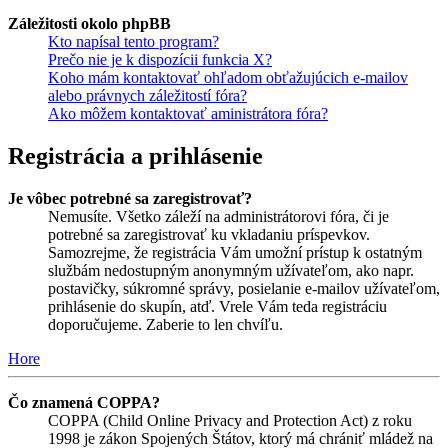
Záležitosti okolo phpBB
Kto napísal tento program?
Prečo nie je k dispozícii funkcia X?
Koho mám kontaktovať ohľadom obťažujúcich e-mailov
alebo právnych záležitostí fóra?
Ako môžem kontaktovať aministrátora fóra?
Registrácia a prihlásenie
Je vôbec potrebné sa zaregistrovať?
Nemusíte. Všetko záleží na administrátorovi fóra, či je
potrebné sa zaregistrovať ku vkladaniu príspevkov.
Samozrejme, že registrácia Vám umožní prístup k ostatným
službám nedostupným anonymným užívateľom, ako napr.
postavičky, súkromné správy, posielanie e-mailov užívateľom,
prihlásenie do skupín, atď. Vrele Vám teda registráciu
doporučujeme. Zaberie to len chvíľu.
Hore
Čo znamená COPPA?
COPPA (Child Online Privacy and Protection Act) z roku
1998 je zákon Spojených Štátov, ktorý má chrániť mládež na