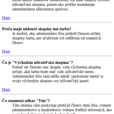
užívateľskú skupinu, potom ako prvého kontaktujte
administrátora súkromnou správou.
Hore
Prečo majú niektoré skupiny inú farbu?
Je možné, aby administrátor fóra pridelil členom určitej
skupiny farbu, pre uľahčenie ich odlíšenia od ostatných
členov.
Hore
Čo je "Východzia užívateľská skupina"?
Pokiaľ ste členom viac skupín, vaša východzia skupina
určuje, akú farbu bude mať vaše užívateľské meno.
Administrátor fóra vám môže udeliť oprávnenie meniť si
svoju východziu skupinu cez užívateľský panel.
Hore
Čo znamená odkaz "Tím"?
Táto stránka vám poskytuje prehľad členov tímu fóra, vrátane
administrátorov a moderátorov vrátane ďalších informácií, ako