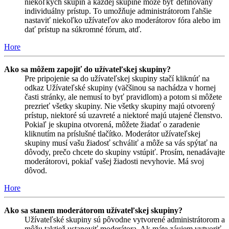
niekoľkých skupín a každej skupine môže byť definovaný
individuálny prístup. To umožňuje administrátorom ľahšie
nastaviť niekoľko užívateľov ako moderátorov fóra alebo im
dať prístup na súkromné fórum, atď.
Hore
Ako sa môžem zapojiť do užívateľskej skupiny?
Pre pripojenie sa do užívateľskej skupiny stačí kliknúť na
odkaz Užívateľské skupiny (väčšinou sa nachádza v hornej
časti stránky, ale nemusí to byť pravidlom) a potom si môžete
prezrieť všetky skupiny. Nie všetky skupiny majú otvorený
prístup, niektoré sú uzavreté a niektoré majú utajené členstvo.
Pokiaľ je skupina otvorená, môžete žiadať o zaradenie
kliknutím na príslušné tlačítko. Moderátor užívateľskej
skupiny musí vašu žiadosť schváliť a môže sa vás spýtať na
dôvody, prečo chcete do skupiny vstúpiť. Prosím, nenadávajte
moderátorovi, pokiaľ vašej žiadosti nevyhovie. Má svoj
dôvod.
Hore
Ako sa stanem moderátorom užívateľskej skupiny?
Užívateľské skupiny sú pôvodne vytvorené administrátorom a
môžu taktiež ustanoviť moderátora. Ak máte záujem vytvoriť