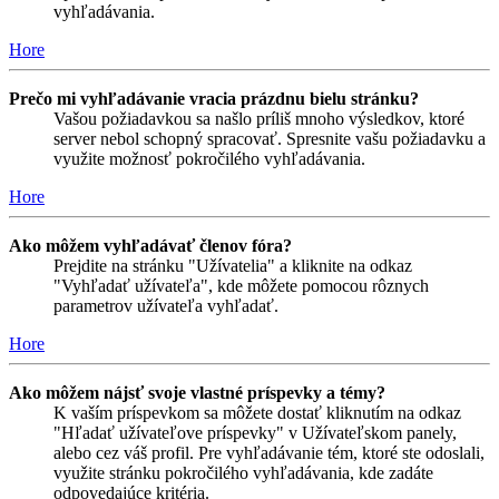
vyhľadávania.
Hore
Prečo mi vyhľadávanie vracia prázdnu bielu stránku?
Vašou požiadavkou sa našlo príliš mnoho výsledkov, ktoré
server nebol schopný spracovať. Spresnite vašu požiadavku a
využite možnosť pokročilého vyhľadávania.
Hore
Ako môžem vyhľadávať členov fóra?
Prejdite na stránku "Užívatelia" a kliknite na odkaz
"Vyhľadať užívateľa", kde môžete pomocou rôznych
parametrov užívateľa vyhľadať.
Hore
Ako môžem nájsť svoje vlastné príspevky a témy?
K vaším príspevkom sa môžete dostať kliknutím na odkaz
"Hľadať užívateľove príspevky" v Užívateľskom panely,
alebo cez váš profil. Pre vyhľadávanie tém, ktoré ste odoslali,
využite stránku pokročilého vyhľadávania, kde zadáte
odpovedajúce kritéria.