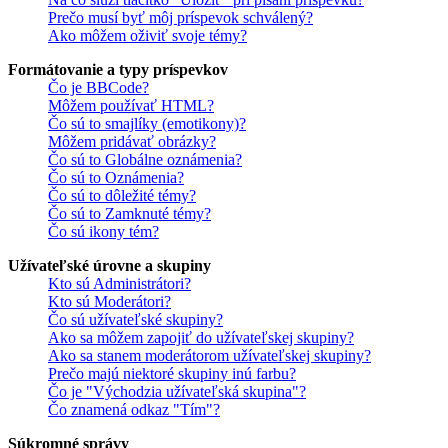
Prečo musí byť môj príspevok schválený?
Ako môžem oživiť svoje témy?
Formátovanie a typy príspevkov
Čo je BBCode?
Môžem používať HTML?
Čo sú to smajlíky (emotikony)?
Môžem pridávať obrázky?
Čo sú to Globálne oznámenia?
Čo sú to Oznámenia?
Čo sú to dôležité témy?
Čo sú to Zamknuté témy?
Čo sú ikony tém?
Užívateľské úrovne a skupiny
Kto sú Administrátori?
Kto sú Moderátori?
Čo sú užívateľské skupiny?
Ako sa môžem zapojiť do užívateľskej skupiny?
Ako sa stanem moderátorom užívateľskej skupiny?
Prečo majú niektoré skupiny inú farbu?
Čo je "Východzia užívateľská skupina"?
Čo znamená odkaz "Tím"?
Súkromné správy