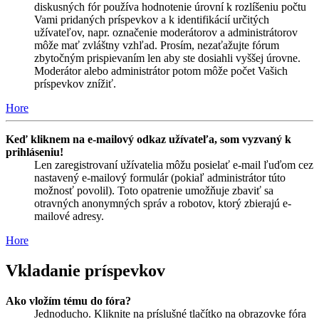
diskusných fór používa hodnotenie úrovní k rozlíšeniu počtu
Vami pridaných príspevkov a k identifikácií určitých
užívateľov, napr. označenie moderátorov a administrátorov
môže mať zvláštny vzhľad. Prosím, nezaťažujte fórum
zbytočným prispievaním len aby ste dosiahli vyššej úrovne.
Moderátor alebo administrátor potom môže počet Vašich
príspevkov znížiť.
Hore
Keď kliknem na e-mailový odkaz užívateľa, som vyzvaný k
prihláseniu!
Len zaregistrovaní užívatelia môžu posielať e-mail ľuďom cez
nastavený e-mailový formulár (pokiaľ administrátor túto
možnosť povolil). Toto opatrenie umožňuje zbaviť sa
otravných anonymných správ a robotov, ktorý zbierajú e-
mailové adresy.
Hore
Vkladanie príspevkov
Ako vložím tému do fóra?
Jednoducho. Kliknite na príslušné tlačítko na obrazovke fóra