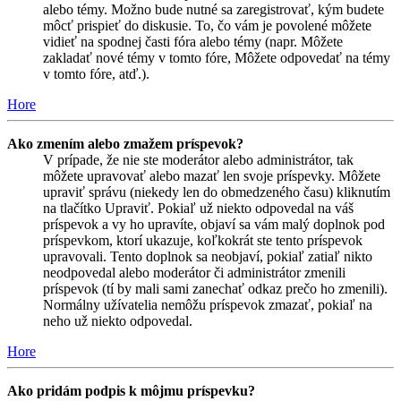
alebo témy. Možno bude nutné sa zaregistrovať, kým budete
môcť prispieť do diskusie. To, čo vám je povolené môžete
vidieť na spodnej časti fóra alebo témy (napr. Môžete
zakladať nové témy v tomto fóre, Môžete odpovedať na témy
v tomto fóre, atď.).
Hore
Ako zmením alebo zmažem príspevok?
V prípade, že nie ste moderátor alebo administrátor, tak
môžete upravovať alebo mazať len svoje príspevky. Môžete
upraviť správu (niekedy len do obmedzeného času) kliknutím
na tlačítko Upraviť. Pokiaľ už niekto odpovedal na váš
príspevok a vy ho upravíte, objaví sa vám malý doplnok pod
príspevkom, ktorí ukazuje, koľkokrát ste tento príspevok
upravovali. Tento doplnok sa neobjaví, pokiaľ zatiaľ nikto
neodpovedal alebo moderátor či administrátor zmenili
príspevok (tí by mali sami zanechať odkaz prečo ho zmenili).
Normálny užívatelia nemôžu príspevok zmazať, pokiaľ na
neho už niekto odpovedal.
Hore
Ako pridám podpis k môjmu príspevku?