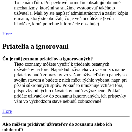
To je nám ľúto. Príspevkové formuláre obsahujú obranné
mechanizmy, ktorými sa snažíme vystopovať takéhoto
užívateľa. Mali by ste napísať administrátorovi a zaslať kópiu
e-mailu, ktorý ste obdržali, čo je veľmi dôležité (kvôli
hlavičke, ktorá potrebné informácie obsahuje).
Hore
Priatelia a ignorovaní
Čo je môj zoznam priateľov a ignorovaných?
Tieto zoznamy môžete využiť k triedeniu ostatných
užívateľov na fóre. Napríklad užívatelia vo vašom zozname
priateľov budú zobrazený vo vašom užívateľskom panely so
svojím stavom a budete z nich môcť rýchlo vyberať napr. pri
písaní súkromných správ. Pokiaľ to umožňuje vzhľad fóra,
príspevky od týchto užívateľov budú zvýraznene. Pokiaľ
pridáte užívateľov do zoznamu ignorovaných, ich príspevky
vám vo východzom stave nebudú zobrazované.
Hore
Ako môžem pridávať užívateľov do zoznamu alebo ich
odoberať?