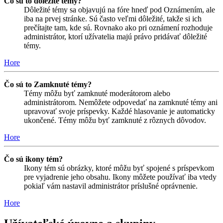
Čo sú to dôležité témy?
Dôležité témy sa objavujú na fóre hneď pod Oznámením, ale
iba na prvej stránke. Sú často veľmi dôležité, takže si ich
prečítajte tam, kde sú. Rovnako ako pri oznámení rozhoduje
administrátor, ktorí užívatelia majú právo pridávať dôležité
témy.
Hore
Čo sú to Zamknuté témy?
Témy môžu byť zamknuté moderátorom alebo
administrátorom. Nemôžete odpovedať na zamknuté témy ani
upravovať svoje príspevky. Každé hlasovanie je automaticky
ukončené. Témy môžu byť zamknuté z rôznych dôvodov.
Hore
Čo sú ikony tém?
Ikony tém sú obrázky, ktoré môžu byť spojené s príspevkom
pre vyjadrenie jeho obsahu. Ikony môžete používať iba vtedy
pokiaľ vám nastavil administrátor príslušné oprávnenie.
Hore