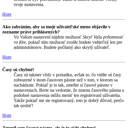
svoje nastavenia.
Hore
Ako zabránim, aby sa moje užívateľské meno objavilo v
zozname práve prihlásených?
Vo Vašom nastavení nájdete možnosť
Skryť Vašu prítomnosť
vo fóre
, pokiaľ túto možnosť
zvolíte
budete viditeľný len pre
administrátorov. Budete počítaný ako skrytý užívateľ.
Hore
Časy sú chybné!
Časy sú takmer vždy v poriadku, avšak to, čo vidíte sú časy
zobrazené v inom časovom pásme než v tom, v ktorom sa
nachádzate. Pokiaľ je to tak, zmeňte si časové pásmo v
nastaveniach. Berte na vedomie, že zmenu časového pásma a
podobné nastavenia môžu meniť len registrovaní užívatelia.
Takže pokiaľ nie ste registrovaný, toto je dobrý dôvod, prečo
tak urobiť!
Hore
Zmenil som časové pásmo, ale je to stále chybne!