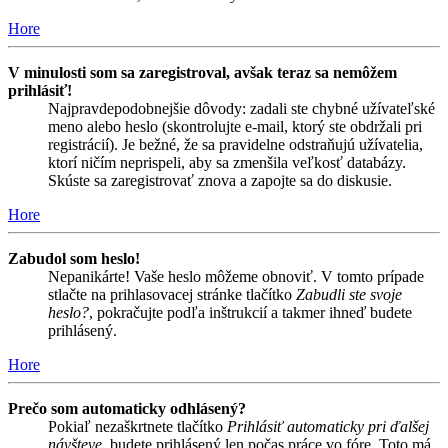
Hore
V minulosti som sa zaregistroval, avšak teraz sa nemôžem
prihlásiť!
Najpravdepodobnejšie dôvody: zadali ste chybné užívateľské
meno alebo heslo (skontrolujte e-mail, ktorý ste obdržali pri
registrácií). Je bežné, že sa pravidelne odstraňujú užívatelia,
ktorí ničím neprispeli, aby sa zmenšila veľkosť databázy.
Skúste sa zaregistrovať znova a zapojte sa do diskusie.
Hore
Zabudol som heslo!
Nepanikárte! Vaše heslo môžeme obnoviť. V tomto prípade
stlačte na prihlasovacej stránke tlačítko
Zabudli ste svoje
heslo?
, pokračujte podľa inštrukcií a takmer ihneď budete
prihlásený.
Hore
Prečo som automaticky odhlásený?
Pokiaľ nezaškrtnete tlačítko
Prihlásiť automaticky pri ďalšej
návšteve
, budete prihlásený len počas práce vo fóre. Toto má