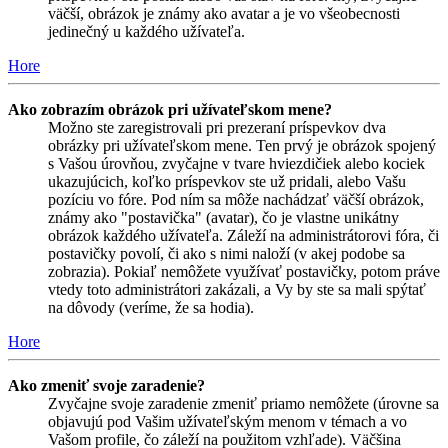
väčší, obrázok je známy ako avatar a je vo všeobecnosti
jedinečný u každého užívateľa.
Hore
Ako zobrazím obrázok pri užívateľskom mene?
Možno ste zaregistrovali pri prezeraní príspevkov dva
obrázky pri užívateľskom mene. Ten prvý je obrázok spojený
s Vašou úrovňou, zvyčajne v tvare hviezdičiek alebo kociek
ukazujúcich, koľko príspevkov ste už pridali, alebo Vašu
pozíciu vo fóre. Pod ním sa môže nachádzať väčší obrázok,
známy ako "postavička" (avatar), čo je vlastne unikátny
obrázok každého užívateľa. Záleží na administrátorovi fóra, či
postavičky povolí, či ako s nimi naloží (v akej podobe sa
zobrazia). Pokiaľ nemôžete využívať postavičky, potom práve
vtedy toto administrátori zakázali, a Vy by ste sa mali spýtať
na dôvody (veríme, že sa hodia).
Hore
Ako zmeniť svoje zaradenie?
Zvyčajne svoje zaradenie zmeniť priamo nemôžete (úrovne sa
objavujú pod Vašim užívateľským menom v témach a vo
Vašom profile, čo záleží na použitom vzhľade). Väčšina