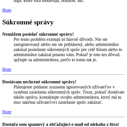
napr. ktoré fóra moderujú, hodnosť atď.
Hore
Súkromné správy
Nemôžem posielať súkromné správy!
Pre tento problém existujú tri hlavné dôvody. Nie ste
zaregistrovaný alebo nie ste prihlásený, alebo administrátor
zakázal posielanie súkromných správ pre celé fórum alebo to
administrátor zakázal priamo vám. Pokiaľ je toto ten dôvod,
spýtajte sa administrátora, prečo to tomu tak je.
Hore
Dostávam nechcené súkromné správy!
Plánujeme pridanie zoznamu ignorovaných užívateľov v
systému zasielania súkromných správ. Teraz, pokiaľ dostávate
takéto správy, kontaktujte svojho administrátora, ktorý má tu
moc takému užívateľovi zasielanie správ zakázať.
Hore
Dostal/a som spamový a obťažujúci e-mail od niekoho z fóra!