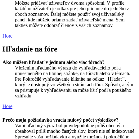
Môžete pridávať užívateľov dvoma spôsobmi. V profile
každého užívateľa je odkaz pre jeho pridanie do jedného z
oboch zoznamov. Ďalej môžete použiť svoj užívateľský
panel, kde môžete priamo zadať užívateľské mená. Sem
taktiež môžete odobrať členov z vašich zoznamov.
Hore
Hľadanie na fóre
Ako môžem hľadať v jednom alebo viac fórach?
Vložením hľadaného výrazu do vyhľadávacieho poľa
umiestneného na titulnej stránke, na fórach alebo v témach.
Pre Pokročilé vyhľadávanie kliknite na odkaz "Hľadať",
ktorý je dostupný vo všetkých stránkach fóra. Spôsob, akým
sa pristupuje k vyhľadávaniu sa môže líšiť podľa použitého
vzhľadu.
Hore
Prečo moja požiadavka vracia nulový počet výsledkov?
Vami hľadaný výraz bol pravdepodobne príliš obecný a
obsahoval príliš mnoho častých slov, ktoré nie sú indexované.
Spresnite vašu požiadavku a využite možnosti pokročilého