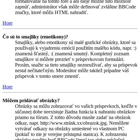
formátovanie na tomto fóre a ani nieje možné túto možnosť
zapnúť, administrátor však môže definovať zvláštne BBCode
značky, ktoré môžu HTML nahradiť.
Hore
Čo sú to smajlíky (emotikony)?
Smajlíky, alebo emotikony sú malé grafické obrázky, ktoré sa
používajú k vyjadreniu emócií použitím malého kódu, napr. :)
znamená šťastný, :( znamená smutný. Kompletný zoznam
smajlíkov si môžete prezrieť v príspevkovom formulári.
Prosím, snažte sa tieto smajlíky nezneužívať, aby sa príspevok
nestal nečitateľným. Moderátor môže taktiež prípadne váš
príspevok v tomto smere zmeniť.
Hore
Môžem pridávať obrázky?
Obrázky sa môžu zobrazovať vo vašich príspevkoch, keďže v
súčasnej dobe neexistuje žiadna funkcia k nahraniu obrázkov
priamo na fórum. Z tohto dôvodu musíte zadať na obrázok
odkaz, napr. http://www.stránk.xx/obrazok.jpg. Nemôžete
vytvárať odkazy na obrázky umiestené vo vlastnom PC
(pokiaľ to nie je verejne prístupná stanica). K zobrazeniu
obrázku použite buď BBCode [img] tag alebo príslušné