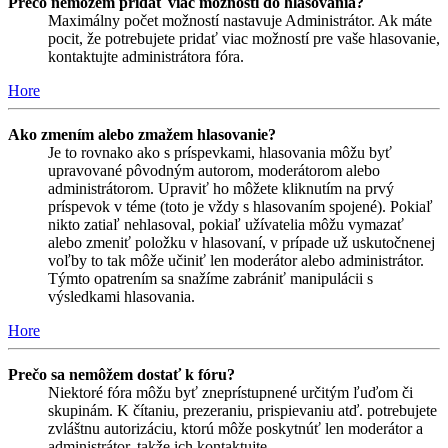
Prečo nemôžem pridať viac možností do hlasovania?
Maximálny počet možností nastavuje Administrátor. Ak máte
pocit, že potrebujete pridať viac možností pre vaše hlasovanie,
kontaktujte administrátora fóra.
Hore
Ako zmením alebo zmažem hlasovanie?
Je to rovnako ako s príspevkami, hlasovania môžu byť
upravované pôvodným autorom, moderátorom alebo
administrátorom. Upraviť ho môžete kliknutím na prvý
príspevok v téme (toto je vždy s hlasovaním spojené). Pokiaľ
nikto zatiaľ nehlasoval, pokiaľ užívatelia môžu vymazať
alebo zmeniť položku v hlasovaní, v prípade už uskutočnenej
voľby to tak môže učiniť len moderátor alebo administrátor.
Týmto opatrením sa snažíme zabrániť manipulácii s
výsledkami hlasovania.
Hore
Prečo sa nemôžem dostať k fóru?
Niektoré fóra môžu byť zneprístupnené určitým ľuďom či
skupinám. K čítaniu, prezeraniu, prispievaniu atď. potrebujete
zvláštnu autorizáciu, ktorú môže poskytnúť len moderátor a
administrátor, takže ich kontaktujte.