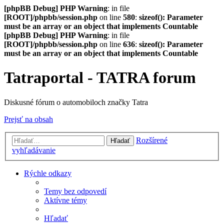
[phpBB Debug] PHP Warning
: in file
[ROOT]/phpbb/session.php
on line
580
:
sizeof(): Parameter
must be an array or an object that implements Countable
[phpBB Debug] PHP Warning
: in file
[ROOT]/phpbb/session.php
on line
636
:
sizeof(): Parameter
must be an array or an object that implements Countable
Tatraportal - TATRA forum
Diskusné fórum o automobiloch značky Tatra
Prejsť na obsah
Rozšírené
Hľadať
vyhľadávanie
Rýchle odkazy
Temy bez odpovedí
Aktívne témy
Hľadať