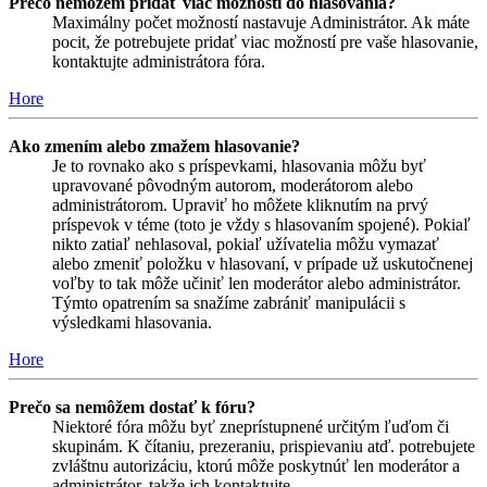
Prečo nemôžem pridať viac možností do hlasovania?
Maximálny počet možností nastavuje Administrátor. Ak máte
pocit, že potrebujete pridať viac možností pre vaše hlasovanie,
kontaktujte administrátora fóra.
Hore
Ako zmením alebo zmažem hlasovanie?
Je to rovnako ako s príspevkami, hlasovania môžu byť
upravované pôvodným autorom, moderátorom alebo
administrátorom. Upraviť ho môžete kliknutím na prvý
príspevok v téme (toto je vždy s hlasovaním spojené). Pokiaľ
nikto zatiaľ nehlasoval, pokiaľ užívatelia môžu vymazať
alebo zmeniť položku v hlasovaní, v prípade už uskutočnenej
voľby to tak môže učiniť len moderátor alebo administrátor.
Týmto opatrením sa snažíme zabrániť manipulácii s
výsledkami hlasovania.
Hore
Prečo sa nemôžem dostať k fóru?
Niektoré fóra môžu byť zneprístupnené určitým ľuďom či
skupinám. K čítaniu, prezeraniu, prispievaniu atď. potrebujete
zvláštnu autorizáciu, ktorú môže poskytnúť len moderátor a
administrátor, takže ich kontaktujte.