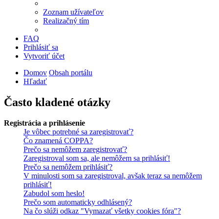
Zoznam užívateľov
Realizačný tím
FAQ
Prihlásiť sa
Vytvoriť účet
Domov
Obsah portálu
Hľadať
Často kladené otázky
Registrácia a prihlásenie
Je vôbec potrebné sa zaregistrovať?
Čo znamená COPPA?
Prečo sa nemôžem zaregistrovať?
Zaregistroval som sa, ale nemôžem sa prihlásiť!
Prečo sa nemôžem prihlásiť?
V minulosti som sa zaregistroval, avšak teraz sa nemôžem
prihlásiť!
Zabudol som heslo!
Prečo som automaticky odhlásený?
Na čo slúži odkaz "Vymazať všetky cookies fóra"?