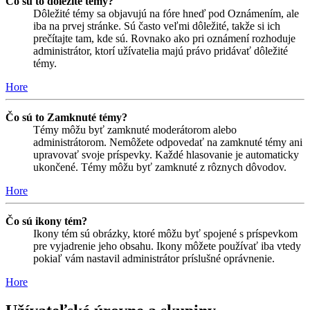
Čo sú to dôležité témy?
Dôležité témy sa objavujú na fóre hneď pod Oznámením, ale
iba na prvej stránke. Sú často veľmi dôležité, takže si ich
prečítajte tam, kde sú. Rovnako ako pri oznámení rozhoduje
administrátor, ktorí užívatelia majú právo pridávať dôležité
témy.
Hore
Čo sú to Zamknuté témy?
Témy môžu byť zamknuté moderátorom alebo
administrátorom. Nemôžete odpovedať na zamknuté témy ani
upravovať svoje príspevky. Každé hlasovanie je automaticky
ukončené. Témy môžu byť zamknuté z rôznych dôvodov.
Hore
Čo sú ikony tém?
Ikony tém sú obrázky, ktoré môžu byť spojené s príspevkom
pre vyjadrenie jeho obsahu. Ikony môžete používať iba vtedy
pokiaľ vám nastavil administrátor príslušné oprávnenie.
Hore