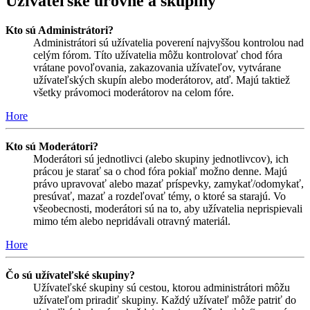
Užívateľské úrovne a skupiny
Kto sú Administrátori?
Administrátori sú užívatelia poverení najvyššou kontrolou nad
celým fórom. Títo užívatelia môžu kontrolovať chod fóra
vrátane povoľovania, zakazovania užívateľov, vytvárane
užívateľských skupín alebo moderátorov, atď. Majú taktiež
všetky právomoci moderátorov na celom fóre.
Hore
Kto sú Moderátori?
Moderátori sú jednotlivci (alebo skupiny jednotlivcov), ich
prácou je starať sa o chod fóra pokiaľ možno denne. Majú
právo upravovať alebo mazať príspevky, zamykať/odomykať,
presúvať, mazať a rozdeľovať témy, o ktoré sa starajú. Vo
všeobecnosti, moderátori sú na to, aby užívatelia neprispievali
mimo tém alebo nepridávali otravný materiál.
Hore
Čo sú užívateľské skupiny?
Užívateľské skupiny sú cestou, ktorou administrátori môžu
užívateľom priradiť skupiny. Každý užívateľ môže patriť do