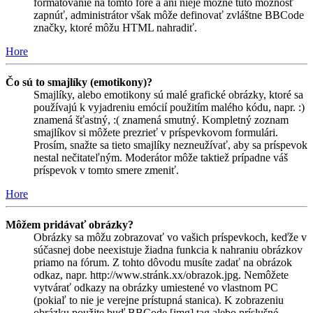
formátovanie na tomto fóre a ani nieje možné túto možnosť
zapnúť, administrátor však môže definovať zvláštne BBCode
značky, ktoré môžu HTML nahradiť.
Hore
Čo sú to smajlíky (emotikony)?
Smajlíky, alebo emotikony sú malé grafické obrázky, ktoré sa
používajú k vyjadreniu emócií použitím malého kódu, napr. :)
znamená šťastný, :( znamená smutný. Kompletný zoznam
smajlíkov si môžete prezrieť v príspevkovom formulári.
Prosím, snažte sa tieto smajlíky nezneužívať, aby sa príspevok
nestal nečitateľným. Moderátor môže taktiež prípadne váš
príspevok v tomto smere zmeniť.
Hore
Môžem pridávať obrázky?
Obrázky sa môžu zobrazovať vo vašich príspevkoch, keďže v
súčasnej dobe neexistuje žiadna funkcia k nahraniu obrázkov
priamo na fórum. Z tohto dôvodu musíte zadať na obrázok
odkaz, napr. http://www.stránk.xx/obrazok.jpg. Nemôžete
vytvárať odkazy na obrázky umiestené vo vlastnom PC
(pokiaľ to nie je verejne prístupná stanica). K zobrazeniu
obrázku použite buď BBCode [img] tag alebo príslušné