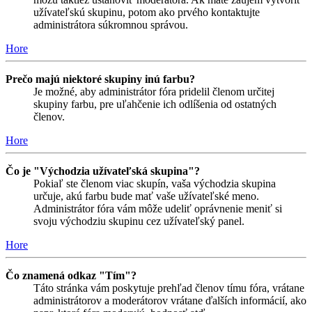
užívateľskú skupinu, potom ako prvého kontaktujte
administrátora súkromnou správou.
Hore
Prečo majú niektoré skupiny inú farbu?
Je možné, aby administrátor fóra pridelil členom určitej
skupiny farbu, pre uľahčenie ich odlíšenia od ostatných
členov.
Hore
Čo je "Východzia užívateľská skupina"?
Pokiaľ ste členom viac skupín, vaša východzia skupina
určuje, akú farbu bude mať vaše užívateľské meno.
Administrátor fóra vám môže udeliť oprávnenie meniť si
svoju východziu skupinu cez užívateľský panel.
Hore
Čo znamená odkaz "Tím"?
Táto stránka vám poskytuje prehľad členov tímu fóra, vrátane
administrátorov a moderátorov vrátane ďalších informácií, ako