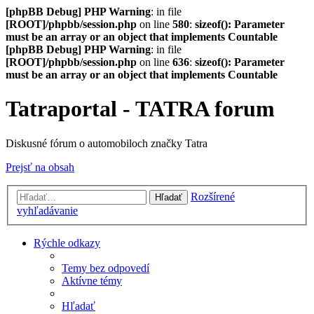
[phpBB Debug] PHP Warning
: in file
[ROOT]/phpbb/session.php
on line
580
:
sizeof(): Parameter
must be an array or an object that implements Countable
[phpBB Debug] PHP Warning
: in file
[ROOT]/phpbb/session.php
on line
636
:
sizeof(): Parameter
must be an array or an object that implements Countable
Tatraportal - TATRA forum
Diskusné fórum o automobiloch značky Tatra
Prejsť na obsah
Rozšírené
Hľadať
vyhľadávanie
Rýchle odkazy
Temy bez odpovedí
Aktívne témy
Hľadať