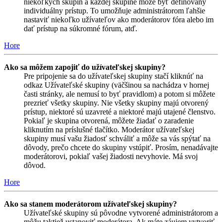
niekoľkých skupín a každej skupine môže byť definovaný
individuálny prístup. To umožňuje administrátorom ľahšie
nastaviť niekoľko užívateľov ako moderátorov fóra alebo im
dať prístup na súkromné fórum, atď.
Hore
Ako sa môžem zapojiť do užívateľskej skupiny?
Pre pripojenie sa do užívateľskej skupiny stačí kliknúť na
odkaz Užívateľské skupiny (väčšinou sa nachádza v hornej
časti stránky, ale nemusí to byť pravidlom) a potom si môžete
prezrieť všetky skupiny. Nie všetky skupiny majú otvorený
prístup, niektoré sú uzavreté a niektoré majú utajené členstvo.
Pokiaľ je skupina otvorená, môžete žiadať o zaradenie
kliknutím na príslušné tlačítko. Moderátor užívateľskej
skupiny musí vašu žiadosť schváliť a môže sa vás spýtať na
dôvody, prečo chcete do skupiny vstúpiť. Prosím, nenadávajte
moderátorovi, pokiaľ vašej žiadosti nevyhovie. Má svoj
dôvod.
Hore
Ako sa stanem moderátorom užívateľskej skupiny?
Užívateľské skupiny sú pôvodne vytvorené administrátorom a
môžu taktiež ustanoviť moderátora. Ak máte záujem vytvoriť