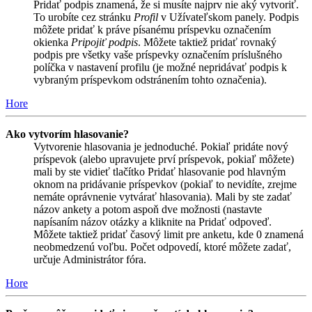
Pridať podpis znamená, že si musíte najprv nie aký vytvoriť.
To urobíte cez stránku
Profil
v Užívateľskom panely. Podpis
môžete pridať k práve písanému príspevku označením
okienka
Pripojiť podpis
. Môžete taktiež pridať rovnaký
podpis pre všetky vaše príspevky označením príslušného
políčka v nastavení profilu (je možné nepridávať podpis k
vybraným príspevkom odstránením tohto označenia).
Hore
Ako vytvorím hlasovanie?
Vytvorenie hlasovania je jednoduché. Pokiaľ pridáte nový
príspevok (alebo upravujete prví príspevok, pokiaľ môžete)
mali by ste vidieť tlačítko Pridať hlasovanie pod hlavným
oknom na pridávanie príspevkov (pokiaľ to nevidíte, zrejme
nemáte oprávnenie vytvárať hlasovania). Mali by ste zadať
názov ankety a potom aspoň dve možnosti (nastavte
napísaním názov otázky a kliknite na Pridať odpoveď.
Môžete taktiež pridať časový limit pre anketu, kde 0 znamená
neobmedzenú voľbu. Počet odpovedí, ktoré môžete zadať,
určuje Administrátor fóra.
Hore