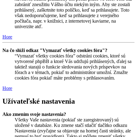
zabrániť zneužitiu Vášho účtu niekým iným. Aby ste zostali
prihlásený, zaškrtnite toto políčko, keď sa prihlasujete. Toto
však nedoporučujeme, keď sa prihlasujete z verejného
počítača, napr. v knižnici, z internetovej kaviarne, na
univerzite atď.
Hore
Na čo slúži odkaz "Vymazať všetky cookies fóra"?
“Vymazať všetky cookies fóra” odstráni cookies, ktoré sú
vytvorené phpBB a ktoré Vás udržujú prihlásených, ďalej sa
taktiež starajú o funkcie sledovania nových príspevkov na
fórach a v témach, pokiaľ to administrátor umožní. Zmažte
cookies fóra pokiaľ máte problémy s prihlasovaním.
Hore
Užívateľské nastavenia
Ako zmením svoje nastavenia?
Všetky Vaše nastavenia (pokiaľ ste zaregistrovaný) sú
uložené v databáze. Ku zmene stačí stlačiť tlačítko odkazu
Nastavenia (zvyčajne sa objavuje na hornej časti stránky, ale
nemusí to byť pravidlom). Takto si môžete zmeniť všetky