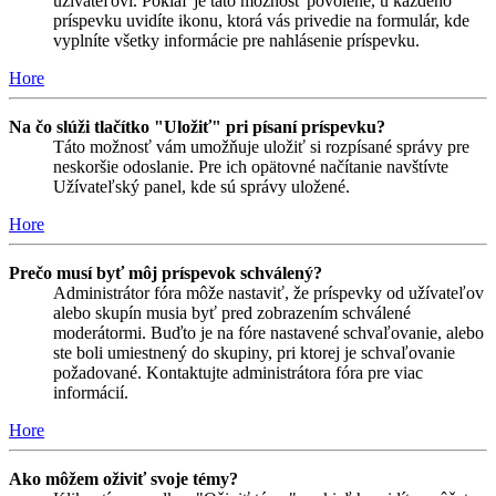
užívateľovi. Pokiaľ je táto možnosť povolené, u každého
príspevku uvidíte ikonu, ktorá vás privedie na formulár, kde
vyplníte všetky informácie pre nahlásenie príspevku.
Hore
Na čo slúži tlačítko "Uložiť" pri písaní príspevku?
Táto možnosť vám umožňuje uložiť si rozpísané správy pre
neskoršie odoslanie. Pre ich opätovné načítanie navštívte
Užívateľský panel, kde sú správy uložené.
Hore
Prečo musí byť môj príspevok schválený?
Administrátor fóra môže nastaviť, že príspevky od užívateľov
alebo skupín musia byť pred zobrazením schválené
moderátormi. Buďto je na fóre nastavené schvaľovanie, alebo
ste boli umiestnený do skupiny, pri ktorej je schvaľovanie
požadované. Kontaktujte administrátora fóra pre viac
informácií.
Hore
Ako môžem oživiť svoje témy?