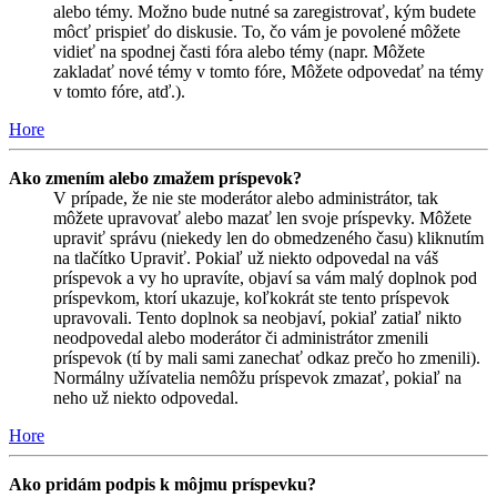
alebo témy. Možno bude nutné sa zaregistrovať, kým budete
môcť prispieť do diskusie. To, čo vám je povolené môžete
vidieť na spodnej časti fóra alebo témy (napr. Môžete
zakladať nové témy v tomto fóre, Môžete odpovedať na témy
v tomto fóre, atď.).
Hore
Ako zmením alebo zmažem príspevok?
V prípade, že nie ste moderátor alebo administrátor, tak
môžete upravovať alebo mazať len svoje príspevky. Môžete
upraviť správu (niekedy len do obmedzeného času) kliknutím
na tlačítko Upraviť. Pokiaľ už niekto odpovedal na váš
príspevok a vy ho upravíte, objaví sa vám malý doplnok pod
príspevkom, ktorí ukazuje, koľkokrát ste tento príspevok
upravovali. Tento doplnok sa neobjaví, pokiaľ zatiaľ nikto
neodpovedal alebo moderátor či administrátor zmenili
príspevok (tí by mali sami zanechať odkaz prečo ho zmenili).
Normálny užívatelia nemôžu príspevok zmazať, pokiaľ na
neho už niekto odpovedal.
Hore
Ako pridám podpis k môjmu príspevku?