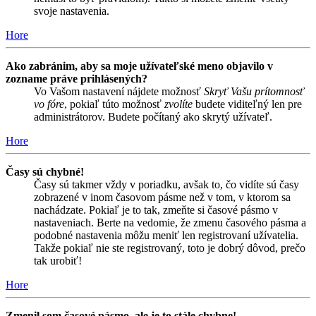
svoje nastavenia.
Hore
Ako zabránim, aby sa moje užívateľské meno objavilo v
zozname práve prihlásených?
Vo Vašom nastavení nájdete možnosť
Skryť Vašu prítomnosť
vo fóre
, pokiaľ túto možnosť
zvolíte
budete viditeľný len pre
administrátorov. Budete počítaný ako skrytý užívateľ.
Hore
Časy sú chybné!
Časy sú takmer vždy v poriadku, avšak to, čo vidíte sú časy
zobrazené v inom časovom pásme než v tom, v ktorom sa
nachádzate. Pokiaľ je to tak, zmeňte si časové pásmo v
nastaveniach. Berte na vedomie, že zmenu časového pásma a
podobné nastavenia môžu meniť len registrovaní užívatelia.
Takže pokiaľ nie ste registrovaný, toto je dobrý dôvod, prečo
tak urobiť!
Hore
Zmenil som časové pásmo, ale je to stále chybne!