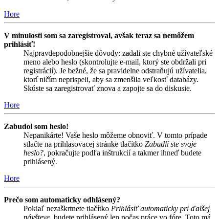
Hore
V minulosti som sa zaregistroval, avšak teraz sa nemôžem
prihlásiť!
Najpravdepodobnejšie dôvody: zadali ste chybné užívateľské
meno alebo heslo (skontrolujte e-mail, ktorý ste obdržali pri
registrácií). Je bežné, že sa pravidelne odstraňujú užívatelia,
ktorí ničím neprispeli, aby sa zmenšila veľkosť databázy.
Skúste sa zaregistrovať znova a zapojte sa do diskusie.
Hore
Zabudol som heslo!
Nepanikárte! Vaše heslo môžeme obnoviť. V tomto prípade
stlačte na prihlasovacej stránke tlačítko
Zabudli ste svoje
heslo?
, pokračujte podľa inštrukcií a takmer ihneď budete
prihlásený.
Hore
Prečo som automaticky odhlásený?
Pokiaľ nezaškrtnete tlačítko
Prihlásiť automaticky pri ďalšej
návšteve
, budete prihlásený len počas práce vo fóre. Toto má