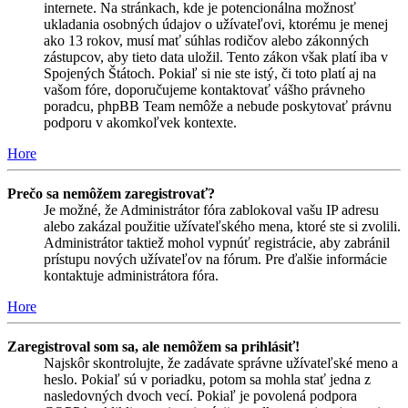
internete. Na stránkach, kde je potencionálna možnosť
ukladania osobných údajov o užívateľovi, ktorému je menej
ako 13 rokov, musí mať súhlas rodičov alebo zákonných
zástupcov, aby tieto data uložil. Tento zákon však platí iba v
Spojených Štátoch. Pokiaľ si nie ste istý, či toto platí aj na
vašom fóre, doporučujeme kontaktovať vášho právneho
poradcu, phpBB Team nemôže a nebude poskytovať právnu
podporu v akomkoľvek kontexte.
Hore
Prečo sa nemôžem zaregistrovať?
Je možné, že Administrátor fóra zablokoval vašu IP adresu
alebo zakázal použitie užívateľského mena, ktoré ste si zvolili.
Administrátor taktiež mohol vypnúť registrácie, aby zabránil
prístupu nových užívateľov na fórum. Pre ďalšie informácie
kontaktuje administrátora fóra.
Hore
Zaregistroval som sa, ale nemôžem sa prihlásiť!
Najskôr skontrolujte, že zadávate správne užívateľské meno a
heslo. Pokiaľ sú v poriadku, potom sa mohla stať jedna z
nasledovných dvoch vecí. Pokiaľ je povolená podpora