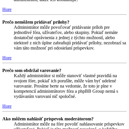
Hore
Prečo nemôžem pridávať prílohy?
Administrátor môže povoľovať pridávanie príloh pre
jednotlivé fóra, užívateľov, alebo skupiny. Pokiaľ nemáte
dostatočné oprávnenia z jednej z týchto možností, alebo
niektoré z nich úplne zabraňujú pridávať prílohy, nezobrazí sa
vám táto možnosť pri odosielaní príspevkov.
Hore
Prečo som obdržal varovanie?
Každý administrátor si môže stanoviť vlastné pravidlá na
svojom fóre, pokiaľ ich porušíte, môže vám byť udelené
varovanie. Prosíme berte na vedomie, že toto je plne v
kompetencií administrátorov fóra a phpBB Group nemá s
vydávaním varovaní nič spoločné.
Hore
Ako môžem nahlásiť príspevok moderátorom?
Administrátor môže na fóre povoliť nahlasovanie príspevkov