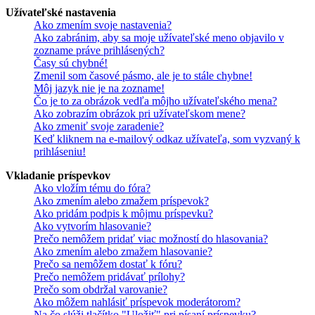
Užívateľské nastavenia
Ako zmením svoje nastavenia?
Ako zabránim, aby sa moje užívateľské meno objavilo v
zozname práve prihlásených?
Časy sú chybné!
Zmenil som časové pásmo, ale je to stále chybne!
Môj jazyk nie je na zozname!
Čo je to za obrázok vedľa môjho užívateľského mena?
Ako zobrazím obrázok pri užívateľskom mene?
Ako zmeniť svoje zaradenie?
Keď kliknem na e-mailový odkaz užívateľa, som vyzvaný k
prihláseniu!
Vkladanie príspevkov
Ako vložím tému do fóra?
Ako zmením alebo zmažem príspevok?
Ako pridám podpis k môjmu príspevku?
Ako vytvorím hlasovanie?
Prečo nemôžem pridať viac možností do hlasovania?
Ako zmením alebo zmažem hlasovanie?
Prečo sa nemôžem dostať k fóru?
Prečo nemôžem pridávať prílohy?
Prečo som obdržal varovanie?
Ako môžem nahlásiť príspevok moderátorom?
Na čo slúži tlačítko "Uložiť" pri písaní príspevku?