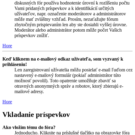
diskusných fór používa hodnotenie úrovní k rozlíšeniu počtu
Vami pridaných príspevkov a k identifikácií určitých
užívateľov, napr. označenie moderátorov a administrátorov
môže mať zvláštny vzhľad. Prosím, nezaťažujte fórum
zbytočným prispievaním len aby ste dosiahli vyššej úrovne.
Moderátor alebo administrátor potom môže počet Vašich
príspevkov znížiť.
Hore
Keď kliknem na e-mailový odkaz užívateľa, som vyzvaný k
prihláseniu!
Len zaregistrovaní užívatelia môžu posielať e-mail ľuďom cez
nastavený e-mailový formulár (pokiaľ administrátor túto
možnosť povolil). Toto opatrenie umožňuje zbaviť sa
otravných anonymných správ a robotov, ktorý zbierajú e-
mailové adresy.
Hore
Vkladanie príspevkov
Ako vložím tému do fóra?
Jednoducho. Kliknite na príslušné tlačítko na obrazovke fóra