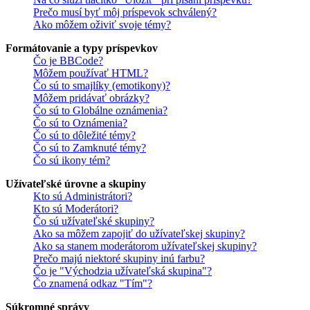
Prečo musí byť môj príspevok schválený?
Ako môžem oživiť svoje témy?
Formátovanie a typy príspevkov
Čo je BBCode?
Môžem používať HTML?
Čo sú to smajlíky (emotikony)?
Môžem pridávať obrázky?
Čo sú to Globálne oznámenia?
Čo sú to Oznámenia?
Čo sú to dôležité témy?
Čo sú to Zamknuté témy?
Čo sú ikony tém?
Užívateľské úrovne a skupiny
Kto sú Administrátori?
Kto sú Moderátori?
Čo sú užívateľské skupiny?
Ako sa môžem zapojiť do užívateľskej skupiny?
Ako sa stanem moderátorom užívateľskej skupiny?
Prečo majú niektoré skupiny inú farbu?
Čo je "Východzia užívateľská skupina"?
Čo znamená odkaz "Tím"?
Súkromné správy