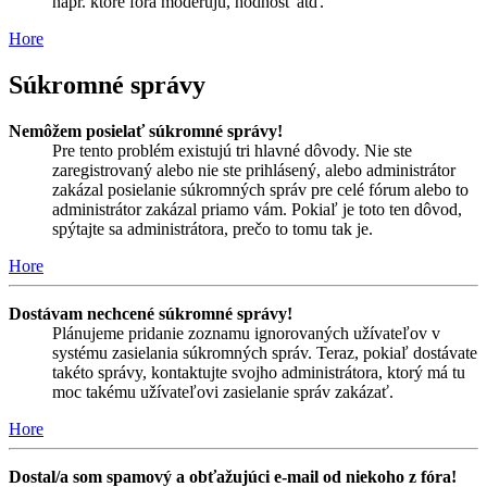
napr. ktoré fóra moderujú, hodnosť atď.
Hore
Súkromné správy
Nemôžem posielať súkromné správy!
Pre tento problém existujú tri hlavné dôvody. Nie ste
zaregistrovaný alebo nie ste prihlásený, alebo administrátor
zakázal posielanie súkromných správ pre celé fórum alebo to
administrátor zakázal priamo vám. Pokiaľ je toto ten dôvod,
spýtajte sa administrátora, prečo to tomu tak je.
Hore
Dostávam nechcené súkromné správy!
Plánujeme pridanie zoznamu ignorovaných užívateľov v
systému zasielania súkromných správ. Teraz, pokiaľ dostávate
takéto správy, kontaktujte svojho administrátora, ktorý má tu
moc takému užívateľovi zasielanie správ zakázať.
Hore
Dostal/a som spamový a obťažujúci e-mail od niekoho z fóra!