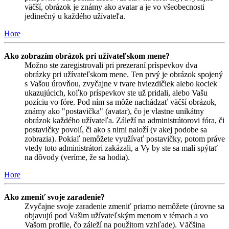
väčší, obrázok je známy ako avatar a je vo všeobecnosti
jedinečný u každého užívateľa.
Hore
Ako zobrazím obrázok pri užívateľskom mene?
Možno ste zaregistrovali pri prezeraní príspevkov dva
obrázky pri užívateľskom mene. Ten prvý je obrázok spojený
s Vašou úrovňou, zvyčajne v tvare hviezdičiek alebo kociek
ukazujúcich, koľko príspevkov ste už pridali, alebo Vašu
pozíciu vo fóre. Pod ním sa môže nachádzať väčší obrázok,
známy ako "postavička" (avatar), čo je vlastne unikátny
obrázok každého užívateľa. Záleží na administrátorovi fóra, či
postavičky povolí, či ako s nimi naloží (v akej podobe sa
zobrazia). Pokiaľ nemôžete využívať postavičky, potom práve
vtedy toto administrátori zakázali, a Vy by ste sa mali spýtať
na dôvody (veríme, že sa hodia).
Hore
Ako zmeniť svoje zaradenie?
Zvyčajne svoje zaradenie zmeniť priamo nemôžete (úrovne sa
objavujú pod Vašim užívateľským menom v témach a vo
Vašom profile, čo záleží na použitom vzhľade). Väčšina