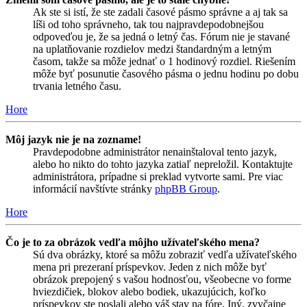
Ak ste si istí, že ste zadali časové pásmo správne a aj tak sa
líši od toho správneho, tak tou najpravdepodobnejšou
odpoveďou je, že sa jedná o letný čas. Fórum nie je stavané
na uplatňovanie rozdielov medzi štandardným a letným
časom, takže sa môže jednať o 1 hodinový rozdiel. Riešením
môže byť posunutie časového pásma o jednu hodinu po dobu
trvania letného času.
Hore
Môj jazyk nie je na zozname!
Pravdepodobne administrátor nenainštaloval tento jazyk,
alebo ho nikto do tohto jazyka zatiaľ nepreložil. Kontaktujte
administrátora, prípadne si preklad vytvorte sami. Pre viac
informácií navštívte stránky
phpBB Group
.
Hore
Čo je to za obrázok vedľa môjho užívateľského mena?
Sú dva obrázky, ktoré sa môžu zobraziť vedľa užívateľského
mena pri prezeraní príspevkov. Jeden z nich môže byť
obrázok prepojený s vašou hodnosťou, všeobecne vo forme
hviezdičiek, blokov alebo bodiek, ukazujúcich, koľko
príspevkov ste poslali alebo váš stav na fóre. Iný, zvyčajne