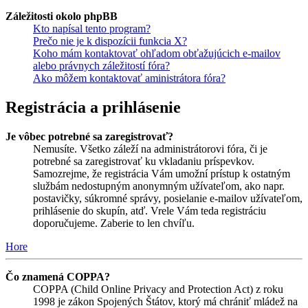
Záležitosti okolo phpBB
Kto napísal tento program?
Prečo nie je k dispozícii funkcia X?
Koho mám kontaktovať ohľadom obťažujúcich e-mailov
alebo právnych záležitostí fóra?
Ako môžem kontaktovať aministrátora fóra?
Registrácia a prihlásenie
Je vôbec potrebné sa zaregistrovať?
Nemusíte. Všetko záleží na administrátorovi fóra, či je
potrebné sa zaregistrovať ku vkladaniu príspevkov.
Samozrejme, že registrácia Vám umožní prístup k ostatným
službám nedostupným anonymným užívateľom, ako napr.
postavičky, súkromné správy, posielanie e-mailov užívateľom,
prihlásenie do skupín, atď. Vrele Vám teda registráciu
doporučujeme. Zaberie to len chvíľu.
Hore
Čo znamená COPPA?
COPPA (Child Online Privacy and Protection Act) z roku
1998 je zákon Spojených Štátov, ktorý má chrániť mládež na