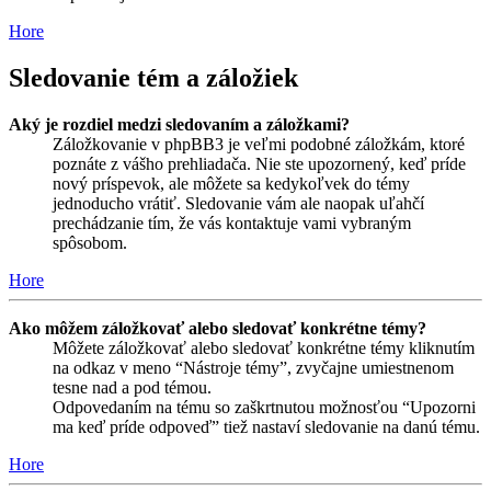
Hore
Sledovanie tém a záložiek
Aký je rozdiel medzi sledovaním a záložkami?
Záložkovanie v phpBB3 je veľmi podobné záložkám, ktoré
poznáte z vášho prehliadača. Nie ste upozornený, keď príde
nový príspevok, ale môžete sa kedykoľvek do témy
jednoducho vrátiť. Sledovanie vám ale naopak uľahčí
prechádzanie tím, že vás kontaktuje vami vybraným
spôsobom.
Hore
Ako môžem záložkovať alebo sledovať konkrétne témy?
Môžete záložkovať alebo sledovať konkrétne témy kliknutím
na odkaz v meno “Nástroje témy”, zvyčajne umiestnenom
tesne nad a pod témou.
Odpovedaním na tému so zaškrtnutou možnosťou “Upozorni
ma keď príde odpoveď” tiež nastaví sledovanie na danú tému.
Hore