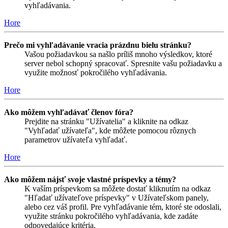
vyhľadávania.
Hore
Prečo mi vyhľadávanie vracia prázdnu bielu stránku?
Vašou požiadavkou sa našlo príliš mnoho výsledkov, ktoré
server nebol schopný spracovať. Spresnite vašu požiadavku a
využite možnosť pokročilého vyhľadávania.
Hore
Ako môžem vyhľadávať členov fóra?
Prejdite na stránku "Užívatelia" a kliknite na odkaz
"Vyhľadať užívateľa", kde môžete pomocou rôznych
parametrov užívateľa vyhľadať.
Hore
Ako môžem nájsť svoje vlastné príspevky a témy?
K vaším príspevkom sa môžete dostať kliknutím na odkaz
"Hľadať užívateľove príspevky" v Užívateľskom panely,
alebo cez váš profil. Pre vyhľadávanie tém, ktoré ste odoslali,
využite stránku pokročilého vyhľadávania, kde zadáte
odpovedajúce kritéria.