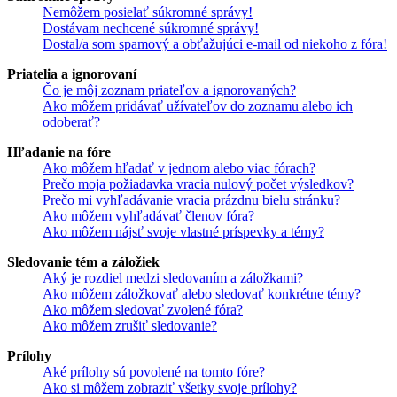
Nemôžem posielať súkromné správy!
Dostávam nechcené súkromné správy!
Dostal/a som spamový a obťažujúci e-mail od niekoho z fóra!
Priatelia a ignorovaní
Čo je môj zoznam priateľov a ignorovaných?
Ako môžem pridávať užívateľov do zoznamu alebo ich
odoberať?
Hľadanie na fóre
Ako môžem hľadať v jednom alebo viac fórach?
Prečo moja požiadavka vracia nulový počet výsledkov?
Prečo mi vyhľadávanie vracia prázdnu bielu stránku?
Ako môžem vyhľadávať členov fóra?
Ako môžem nájsť svoje vlastné príspevky a témy?
Sledovanie tém a záložiek
Aký je rozdiel medzi sledovaním a záložkami?
Ako môžem záložkovať alebo sledovať konkrétne témy?
Ako môžem sledovať zvolené fóra?
Ako môžem zrušiť sledovanie?
Prílohy
Aké prílohy sú povolené na tomto fóre?
Ako si môžem zobraziť všetky svoje prílohy?