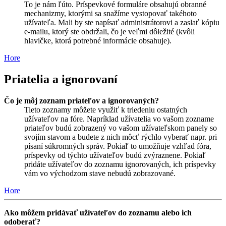
To je nám ľúto. Príspevkové formuláre obsahujú obranné
mechanizmy, ktorými sa snažíme vystopovať takéhoto
užívateľa. Mali by ste napísať administrátorovi a zaslať kópiu
e-mailu, ktorý ste obdržali, čo je veľmi dôležité (kvôli
hlavičke, ktorá potrebné informácie obsahuje).
Hore
Priatelia a ignorovaní
Čo je môj zoznam priateľov a ignorovaných?
Tieto zoznamy môžete využiť k triedeniu ostatných
užívateľov na fóre. Napríklad užívatelia vo vašom zozname
priateľov budú zobrazený vo vašom užívateľskom panely so
svojím stavom a budete z nich môcť rýchlo vyberať napr. pri
písaní súkromných správ. Pokiaľ to umožňuje vzhľad fóra,
príspevky od týchto užívateľov budú zvýraznene. Pokiaľ
pridáte užívateľov do zoznamu ignorovaných, ich príspevky
vám vo východzom stave nebudú zobrazované.
Hore
Ako môžem pridávať užívateľov do zoznamu alebo ich
odoberať?