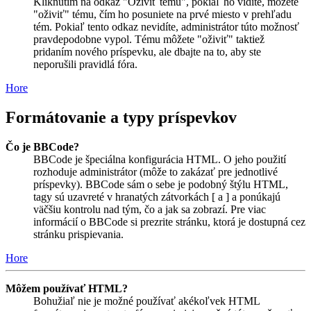
Kliknutím na odkaz "Oživiť tému", pokiaľ ho vidíte, môžete
"oživiť" tému, čím ho posuniete na prvé miesto v prehľadu
tém. Pokiaľ tento odkaz nevidíte, administrátor túto možnosť
pravdepodobne vypol. Tému môžete "oživiť" taktiež
pridaním nového príspevku, ale dbajte na to, aby ste
neporušili pravidlá fóra.
Hore
Formátovanie a typy príspevkov
Čo je BBCode?
BBCode je špeciálna konfigurácia HTML. O jeho použití
rozhoduje administrátor (môže to zakázať pre jednotlivé
príspevky). BBCode sám o sebe je podobný štýlu HTML,
tagy sú uzavreté v hranatých zátvorkách [ a ] a ponúkajú
väčšiu kontrolu nad tým, čo a jak sa zobrazí. Pre viac
informácií o BBCode si prezrite stránku, ktorá je dostupná cez
stránku prispievania.
Hore
Môžem používať HTML?
Bohužiaľ nie je možné používať akékoľvek HTML