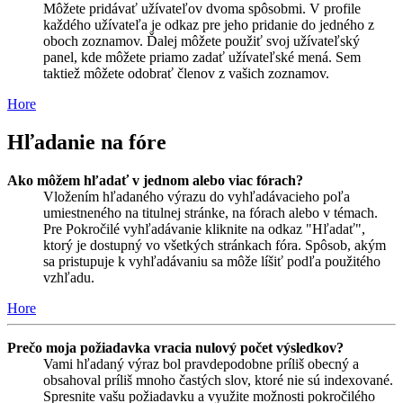
Môžete pridávať užívateľov dvoma spôsobmi. V profile
každého užívateľa je odkaz pre jeho pridanie do jedného z
oboch zoznamov. Ďalej môžete použiť svoj užívateľský
panel, kde môžete priamo zadať užívateľské mená. Sem
taktiež môžete odobrať členov z vašich zoznamov.
Hore
Hľadanie na fóre
Ako môžem hľadať v jednom alebo viac fórach?
Vložením hľadaného výrazu do vyhľadávacieho poľa
umiestneného na titulnej stránke, na fórach alebo v témach.
Pre Pokročilé vyhľadávanie kliknite na odkaz "Hľadať",
ktorý je dostupný vo všetkých stránkach fóra. Spôsob, akým
sa pristupuje k vyhľadávaniu sa môže líšiť podľa použitého
vzhľadu.
Hore
Prečo moja požiadavka vracia nulový počet výsledkov?
Vami hľadaný výraz bol pravdepodobne príliš obecný a
obsahoval príliš mnoho častých slov, ktoré nie sú indexované.
Spresnite vašu požiadavku a využite možnosti pokročilého