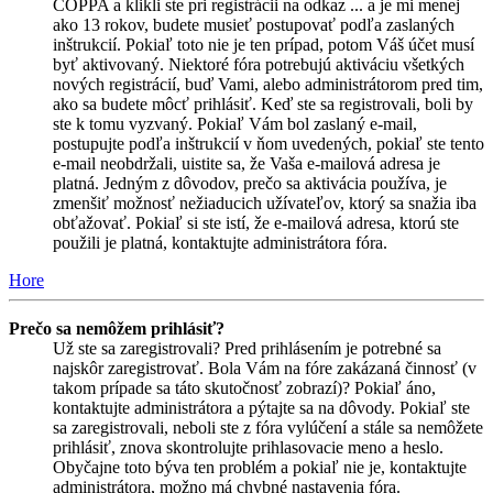
COPPA a klikli ste pri registrácii na odkaz ... a je mi menej
ako 13 rokov, budete musieť postupovať podľa zaslaných
inštrukcií. Pokiaľ toto nie je ten prípad, potom Váš účet musí
byť aktivovaný. Niektoré fóra potrebujú aktiváciu všetkých
nových registrácií, buď Vami, alebo administrátorom pred tim,
ako sa budete môcť prihlásiť. Keď ste sa registrovali, boli by
ste k tomu vyzvaný. Pokiaľ Vám bol zaslaný e-mail,
postupujte podľa inštrukcií v ňom uvedených, pokiaľ ste tento
e-mail neobdržali, uistite sa, že Vaša e-mailová adresa je
platná. Jedným z dôvodov, prečo sa aktivácia používa, je
zmenšiť možnosť nežiaducich užívateľov, ktorý sa snažia iba
obťažovať. Pokiaľ si ste istí, že e-mailová adresa, ktorú ste
použili je platná, kontaktujte administrátora fóra.
Hore
Prečo sa nemôžem prihlásiť?
Už ste sa zaregistrovali? Pred prihlásením je potrebné sa
najskôr zaregistrovať. Bola Vám na fóre zakázaná činnosť (v
takom prípade sa táto skutočnosť zobrazí)? Pokiaľ áno,
kontaktujte administrátora a pýtajte sa na dôvody. Pokiaľ ste
sa zaregistrovali, neboli ste z fóra vylúčení a stále sa nemôžete
prihlásiť, znova skontrolujte prihlasovacie meno a heslo.
Obyčajne toto býva ten problém a pokiaľ nie je, kontaktujte
administrátora, možno má chybné nastavenia fóra.