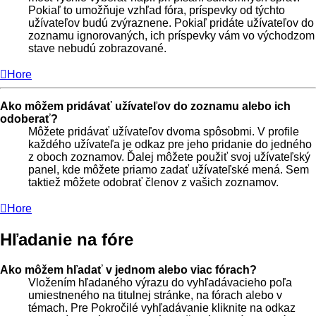
Pokiaľ to umožňuje vzhľad fóra, príspevky od týchto
užívateľov budú zvýraznene. Pokiaľ pridáte užívateľov do
zoznamu ignorovaných, ich príspevky vám vo východzom
stave nebudú zobrazované.
Hore
Ako môžem pridávať užívateľov do zoznamu alebo ich
odoberať?
Môžete pridávať užívateľov dvoma spôsobmi. V profile
každého užívateľa je odkaz pre jeho pridanie do jedného
z oboch zoznamov. Ďalej môžete použiť svoj užívateľský
panel, kde môžete priamo zadať užívateľské mená. Sem
taktiež môžete odobrať členov z vašich zoznamov.
Hore
Hľadanie na fóre
Ako môžem hľadať v jednom alebo viac fórach?
Vložením hľadaného výrazu do vyhľadávacieho poľa
umiestneného na titulnej stránke, na fórach alebo v
témach. Pre Pokročilé vyhľadávanie kliknite na odkaz