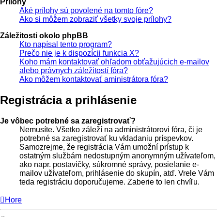
Prílohy
Aké prílohy sú povolené na tomto fóre?
Ako si môžem zobraziť všetky svoje prílohy?
Záležitosti okolo phpBB
Kto napísal tento program?
Prečo nie je k dispozícii funkcia X?
Koho mám kontaktovať ohľadom obťažujúcich e-mailov
alebo právnych záležitostí fóra?
Ako môžem kontaktovať aministrátora fóra?
Registrácia a prihlásenie
Je vôbec potrebné sa zaregistrovať?
Nemusíte. Všetko záleží na administrátorovi fóra, či je
potrebné sa zaregistrovať ku vkladaniu príspevkov.
Samozrejme, že registrácia Vám umožní prístup k
ostatným službám nedostupným anonymným užívateľom,
ako napr. postavičky, súkromné správy, posielanie e-
mailov užívateľom, prihlásenie do skupín, atď. Vrele Vám
teda registráciu doporučujeme. Zaberie to len chvíľu.
Hore