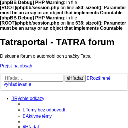
[phpBB Debug] PHP Warning
: in file
[ROOT]/phpbb/session.php
on line
580
:
sizeof(): Parameter
must be an array or an object that implements Countable
[phpBB Debug] PHP Warning
: in file
[ROOT]/phpbb/session.php
on line
636
:
sizeof(): Parameter
must be an array or an object that implements Countable
Tatraportal - TATRA forum
Diskusné fórum o automobiloch značky Tatra
Prejsť na obsah
Hľadať
Rozšírené
vyhľadávanie
Rýchle odkazy
Temy bez odpovedí
Aktívne témy
Hľadať