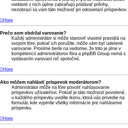
niektoré z nich úplne zabraňujú pridávať prílohy,
nezobrazí sa vám táto možnosť pri odosielaní príspevkov.
Hore
Prečo som obdržal varovanie?
Každý administrátor si môže stanoviť vlastné pravidlá na
svojom fóre, pokiaľ ich porušíte, môže vám byť udelené
varovanie. Prosíme berte na vedomie, že toto je plne v
kompetencií administrátorov fóra a phpBB Group nemá s
vydávaním varovaní nič spoločné.
Hore
Ako môžem nahlásiť príspevok moderátorom?
Administrátor môže na fóre povoliť nahlasovanie
príspevkov užívateľovi. Pokiaľ je táto možnosť povolené,
u každého príspevku uvidíte ikonu, ktorá vás privedie na
formulár, kde vyplníte všetky informácie pre nahlásenie
príspevku.
Hore