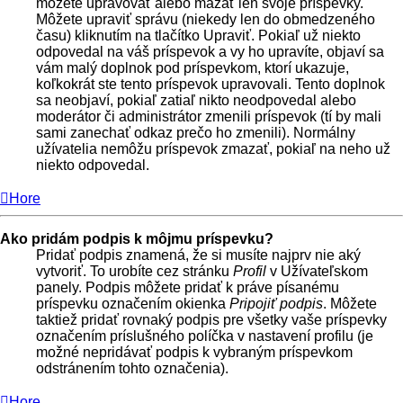
môžete upravovať alebo mazať len svoje príspevky.
Môžete upraviť správu (niekedy len do obmedzeného
času) kliknutím na tlačítko Upraviť. Pokiaľ už niekto
odpovedal na váš príspevok a vy ho upravíte, objaví sa
vám malý doplnok pod príspevkom, ktorí ukazuje,
koľkokrát ste tento príspevok upravovali. Tento doplnok
sa neobjaví, pokiaľ zatiaľ nikto neodpovedal alebo
moderátor či administrátor zmenili príspevok (tí by mali
sami zanechať odkaz prečo ho zmenili). Normálny
užívatelia nemôžu príspevok zmazať, pokiaľ na neho už
niekto odpovedal.
Hore
Ako pridám podpis k môjmu príspevku?
Pridať podpis znamená, že si musíte najprv nie aký
vytvoriť. To urobíte cez stránku
Profil
v Užívateľskom
panely. Podpis môžete pridať k práve písanému
príspevku označením okienka
Pripojiť podpis
. Môžete
taktiež pridať rovnaký podpis pre všetky vaše príspevky
označením príslušného políčka v nastavení profilu (je
možné nepridávať podpis k vybraným príspevkom
odstránením tohto označenia).
Hore