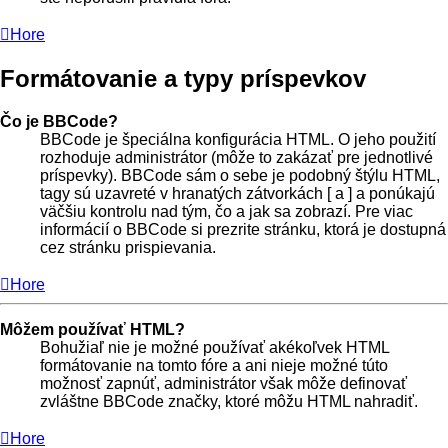
Hore
Formátovanie a typy príspevkov
Čo je BBCode?
BBCode je špeciálna konfigurácia HTML. O jeho použití
rozhoduje administrátor (môže to zakázať pre jednotlivé
príspevky). BBCode sám o sebe je podobný štýlu HTML,
tagy sú uzavreté v hranatých zátvorkách [ a ] a ponúkajú
väčšiu kontrolu nad tým, čo a jak sa zobrazí. Pre viac
informácií o BBCode si prezrite stránku, ktorá je dostupná
cez stránku prispievania.
Hore
Môžem používať HTML?
Bohužiaľ nie je možné používať akékoľvek HTML
formátovanie na tomto fóre a ani nieje možné túto
možnosť zapnúť, administrátor však môže definovať
zvláštne BBCode značky, ktoré môžu HTML nahradiť.
Hore