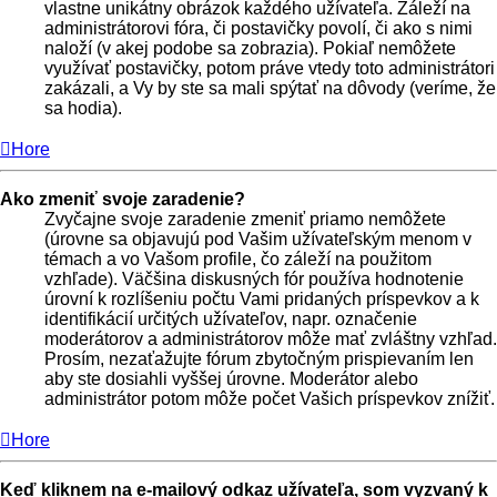
vlastne unikátny obrázok každého užívateľa. Záleží na
administrátorovi fóra, či postavičky povolí, či ako s nimi
naloží (v akej podobe sa zobrazia). Pokiaľ nemôžete
využívať postavičky, potom práve vtedy toto administrátori
zakázali, a Vy by ste sa mali spýtať na dôvody (veríme, že
sa hodia).
Hore
Ako zmeniť svoje zaradenie?
Zvyčajne svoje zaradenie zmeniť priamo nemôžete
(úrovne sa objavujú pod Vašim užívateľským menom v
témach a vo Vašom profile, čo záleží na použitom
vzhľade). Väčšina diskusných fór používa hodnotenie
úrovní k rozlíšeniu počtu Vami pridaných príspevkov a k
identifikácií určitých užívateľov, napr. označenie
moderátorov a administrátorov môže mať zvláštny vzhľad.
Prosím, nezaťažujte fórum zbytočným prispievaním len
aby ste dosiahli vyššej úrovne. Moderátor alebo
administrátor potom môže počet Vašich príspevkov znížiť.
Hore
Keď kliknem na e-mailový odkaz užívateľa, som vyzvaný k