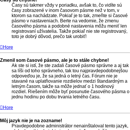
Časy sú takmer vždy v poriadku, avšak to, čo vidíte sú
časy zobrazené v inom časovom pásme než v tom, v
ktorom sa nachádzate. Pokiaľ je to tak, zmeňte si časové
pásmo v nastaveniach. Berte na vedomie, že zmenu
časového pásma a podobné nastavenia môžu meniť len
registrovaní užívatelia. Takže pokiaľ nie ste registrovaný,
toto je dobrý dôvod, prečo tak urobiť!
Hore
Zmenil som časové pásmo, ale je to stále chybne!
Ak ste si istí, že ste zadali časové pásmo správne a aj tak
sa líši od toho správneho, tak tou najpravdepodobnejšou
odpoveďou je, že sa jedná o letný čas. Fórum nie je
stavané na uplatňovanie rozdielov medzi štandardným a
letným časom, takže sa môže jednať o 1 hodinový
rozdiel. Riešením môže byť posunutie časového pásma o
jednu hodinu po dobu trvania letného času.
Hore
Môj jazyk nie je na zozname!
Pravdepodobne administrátor nenainštaloval tento jazyk,