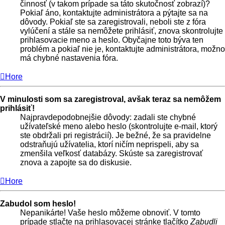
činnosť (v takom prípade sa táto skutočnosť zobrazí)?
Pokiaľ áno, kontaktujte administrátora a pýtajte sa na
dôvody. Pokiaľ ste sa zaregistrovali, neboli ste z fóra
vylúčení a stále sa nemôžete prihlásiť, znova skontrolujte
prihlasovacie meno a heslo. Obyčajne toto býva ten
problém a pokiaľ nie je, kontaktujte administrátora, možno
má chybné nastavenia fóra.
Hore
V minulosti som sa zaregistroval, avšak teraz sa nemôžem
prihlásiť!
Najpravdepodobnejšie dôvody: zadali ste chybné
užívateľské meno alebo heslo (skontrolujte e-mail, ktorý
ste obdržali pri registrácií). Je bežné, že sa pravidelne
odstraňujú užívatelia, ktorí ničím neprispeli, aby sa
zmenšila veľkosť databázy. Skúste sa zaregistrovať
znova a zapojte sa do diskusie.
Hore
Zabudol som heslo!
Nepanikárte! Vaše heslo môžeme obnoviť. V tomto
prípade stlačte na prihlasovacej stránke tlačítko
Zabudli