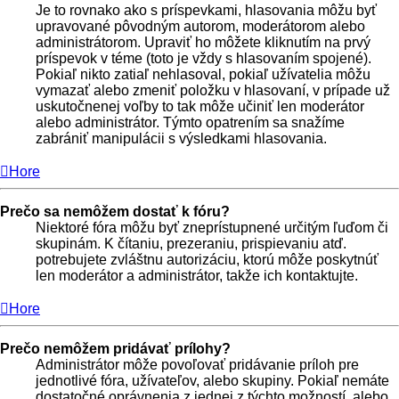
Je to rovnako ako s príspevkami, hlasovania môžu byť
upravované pôvodným autorom, moderátorom alebo
administrátorom. Upraviť ho môžete kliknutím na prvý
príspevok v téme (toto je vždy s hlasovaním spojené).
Pokiaľ nikto zatiaľ nehlasoval, pokiaľ užívatelia môžu
vymazať alebo zmeniť položku v hlasovaní, v prípade už
uskutočnenej voľby to tak môže učiniť len moderátor
alebo administrátor. Týmto opatrením sa snažíme
zabrániť manipulácii s výsledkami hlasovania.
Hore
Prečo sa nemôžem dostať k fóru?
Niektoré fóra môžu byť zneprístupnené určitým ľuďom či
skupinám. K čítaniu, prezeraniu, prispievaniu atď.
potrebujete zvláštnu autorizáciu, ktorú môže poskytnúť
len moderátor a administrátor, takže ich kontaktujte.
Hore
Prečo nemôžem pridávať prílohy?
Administrátor môže povoľovať pridávanie príloh pre
jednotlivé fóra, užívateľov, alebo skupiny. Pokiaľ nemáte
dostatočné oprávnenia z jednej z týchto možností, alebo