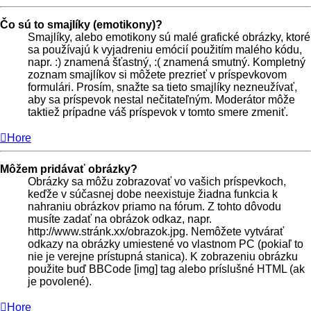
Čo sú to smajlíky (emotikony)?
Smajlíky, alebo emotikony sú malé grafické obrázky, ktoré
sa používajú k vyjadreniu emócií použitím malého kódu,
napr. :) znamená šťastný, :( znamená smutný. Kompletný
zoznam smajlíkov si môžete prezrieť v príspevkovom
formulári. Prosím, snažte sa tieto smajlíky nezneužívať,
aby sa príspevok nestal nečitateľným. Moderátor môže
taktiež prípadne váš príspevok v tomto smere zmeniť.
Hore
Môžem pridávať obrázky?
Obrázky sa môžu zobrazovať vo vašich príspevkoch,
keďže v súčasnej dobe neexistuje žiadna funkcia k
nahraniu obrázkov priamo na fórum. Z tohto dôvodu
musíte zadať na obrázok odkaz, napr.
http://www.stránk.xx/obrazok.jpg. Nemôžete vytvárať
odkazy na obrázky umiestené vo vlastnom PC (pokiaľ to
nie je verejne prístupná stanica). K zobrazeniu obrázku
použite buď BBCode [img] tag alebo príslušné HTML (ak
je povolené).
Hore