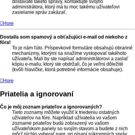
dostávate takéto správy, kontaktujte svojho
administrátora, ktorý má tu moc takému užívateľovi
zasielanie správ zakázať.
Hore
Dostal/a som spamový a obťažujúci e-mail od niekoho z
fóra!
To je nám ľúto. Príspevkové formuláre obsahujú obranné
mechanizmy, ktorými sa snažíme vystopovať takéhoto
užívateľa. Mali by ste napísať administrátorovi a zaslať
kópiu e-mailu, ktorý ste obdržali, čo je veľmi dôležité
(kvôli hlavičke, ktorá potrebné informácie obsahuje).
Hore
Priatelia a ignorovaní
Čo je môj zoznam priateľov a ignorovaných?
Tieto zoznamy môžete využiť k triedeniu ostatných
užívateľov na fóre. Napríklad užívatelia vo vašom
zozname priateľov budú zobrazený vo vašom
užívateľskom panely so svojím stavom a budete z nich
môcť rýchlo vyberať napr. pri písaní súkromných správ.