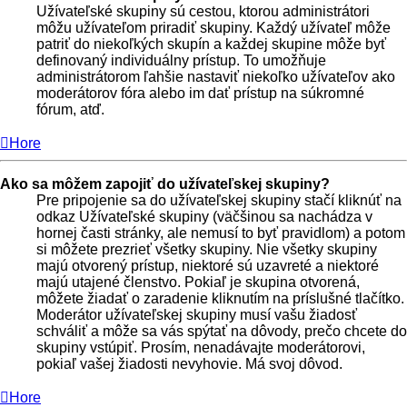
Užívateľské skupiny sú cestou, ktorou administrátori
môžu užívateľom priradiť skupiny. Každý užívateľ môže
patriť do niekoľkých skupín a každej skupine môže byť
definovaný individuálny prístup. To umožňuje
administrátorom ľahšie nastaviť niekoľko užívateľov ako
moderátorov fóra alebo im dať prístup na súkromné
fórum, atď.
Hore
Ako sa môžem zapojiť do užívateľskej skupiny?
Pre pripojenie sa do užívateľskej skupiny stačí kliknúť na
odkaz Užívateľské skupiny (väčšinou sa nachádza v
hornej časti stránky, ale nemusí to byť pravidlom) a potom
si môžete prezrieť všetky skupiny. Nie všetky skupiny
majú otvorený prístup, niektoré sú uzavreté a niektoré
majú utajené členstvo. Pokiaľ je skupina otvorená,
môžete žiadať o zaradenie kliknutím na príslušné tlačítko.
Moderátor užívateľskej skupiny musí vašu žiadosť
schváliť a môže sa vás spýtať na dôvody, prečo chcete do
skupiny vstúpiť. Prosím, nenadávajte moderátorovi,
pokiaľ vašej žiadosti nevyhovie. Má svoj dôvod.
Hore