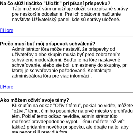
Na čo slúži tlačítko "Uložiť" pri písaní príspevku?
Táto možnosť vám umožňuje uložiť si rozpísané správy
pre neskoršie odoslanie. Pre ich opätovné načítanie
navštívte Užívateľský panel, kde sú správy uložené.
Hore
Prečo musí byť môj príspevok schválený?
Administrátor fóra môže nastaviť, že príspevky od
užívateľov alebo skupín musia byť pred zobrazením
schválené moderátormi. Buďto je na fóre nastavené
schvaľovanie, alebo ste boli umiestnený do skupiny, pri
ktorej je schvaľovanie požadované. Kontaktujte
administrátora fóra pre viac informácií.
Hore
Ako môžem oživiť svoje témy?
Kliknutím na odkaz "Oživiť tému", pokiaľ ho vidíte, môžete
"oživiť" tému, čím ho posuniete na prvé miesto v prehľadu
tém. Pokiaľ tento odkaz nevidíte, administrátor túto
možnosť pravdepodobne vypol. Tému môžete "oživiť"
taktiež pridaním nového príspevku, ale dbajte na to, aby
ste neporušili pravidlá fóra.