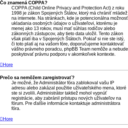
Čo znamená COPPA?
COPPA (Child Online Privacy and Protection Act) z roku
1998 je zákon Spojených Štátov, ktorý má chrániť mládež
na internete. Na stránkach, kde je potencionálna možnosť
ukladania osobných údajov o užívateľovi, ktorému je
menej ako 13 rokov, musí mať súhlas rodičov alebo
zákonných zástupcov, aby tieto data uložil. Tento zákon
však platí iba v Spojených Štátoch. Pokiaľ si nie ste istý,
či toto platí aj na vašom fóre, doporučujeme kontaktovať
vášho právneho poradcu, phpBB Team nemôže a nebude
poskytovať právnu podporu v akomkoľvek kontexte.
Hore
Prečo sa nemôžem zaregistrovať?
Je možné, že Administrátor fóra zablokoval vašu IP
adresu alebo zakázal použitie užívateľského mena, ktoré
ste si zvolili. Administrátor taktiež mohol vypnúť
registrácie, aby zabránil prístupu nových užívateľov na
fórum. Pre ďalšie informácie kontaktuje administrátora
fóra.
Hore