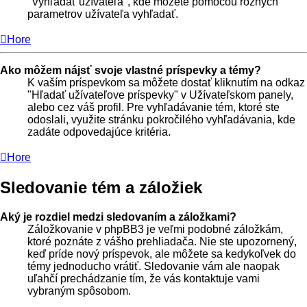
"Vyhľadať užívateľa", kde môžete pomocou rôznych
parametrov užívateľa vyhľadať.
Hore
Ako môžem nájsť svoje vlastné príspevky a témy?
K vaším príspevkom sa môžete dostať kliknutím na odkaz
"Hľadať užívateľove príspevky" v Užívateľskom panely,
alebo cez váš profil. Pre vyhľadávanie tém, ktoré ste
odoslali, využite stránku pokročilého vyhľadávania, kde
zadáte odpovedajúce kritéria.
Hore
Sledovanie tém a záložiek
Aký je rozdiel medzi sledovaním a záložkami?
Záložkovanie v phpBB3 je veľmi podobné záložkám,
ktoré poznáte z vášho prehliadača. Nie ste upozornený,
keď príde nový príspevok, ale môžete sa kedykoľvek do
témy jednoducho vrátiť. Sledovanie vám ale naopak
uľahčí prechádzanie tím, že vás kontaktuje vami
vybraným spôsobom.