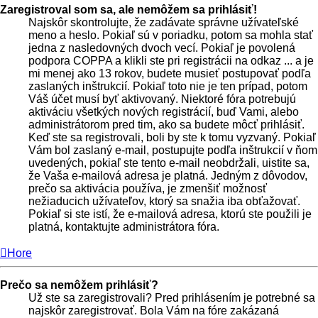
Zaregistroval som sa, ale nemôžem sa prihlásiť!
Najskôr skontrolujte, že zadávate správne užívateľské
meno a heslo. Pokiaľ sú v poriadku, potom sa mohla stať
jedna z nasledovných dvoch vecí. Pokiaľ je povolená
podpora COPPA a klikli ste pri registrácii na odkaz ... a je
mi menej ako 13 rokov, budete musieť postupovať podľa
zaslaných inštrukcií. Pokiaľ toto nie je ten prípad, potom
Váš účet musí byť aktivovaný. Niektoré fóra potrebujú
aktiváciu všetkých nových registrácií, buď Vami, alebo
administrátorom pred tim, ako sa budete môcť prihlásiť.
Keď ste sa registrovali, boli by ste k tomu vyzvaný. Pokiaľ
Vám bol zaslaný e-mail, postupujte podľa inštrukcií v ňom
uvedených, pokiaľ ste tento e-mail neobdržali, uistite sa,
že Vaša e-mailová adresa je platná. Jedným z dôvodov,
prečo sa aktivácia používa, je zmenšiť možnosť
nežiaducich užívateľov, ktorý sa snažia iba obťažovať.
Pokiaľ si ste istí, že e-mailová adresa, ktorú ste použili je
platná, kontaktujte administrátora fóra.
Hore
Prečo sa nemôžem prihlásiť?
Už ste sa zaregistrovali? Pred prihlásením je potrebné sa
najskôr zaregistrovať. Bola Vám na fóre zakázaná