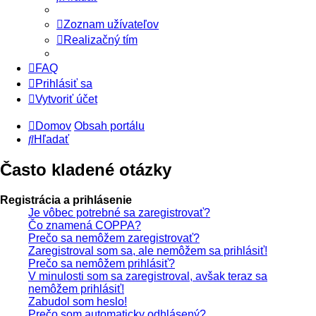
Zoznam užívateľov
Realizačný tím
FAQ
Prihlásiť sa
Vytvoriť účet
Domov
Obsah portálu
Hľadať
Často kladené otázky
Registrácia a prihlásenie
Je vôbec potrebné sa zaregistrovať?
Čo znamená COPPA?
Prečo sa nemôžem zaregistrovať?
Zaregistroval som sa, ale nemôžem sa prihlásiť!
Prečo sa nemôžem prihlásiť?
V minulosti som sa zaregistroval, avšak teraz sa
nemôžem prihlásiť!
Zabudol som heslo!
Prečo som automaticky odhlásený?