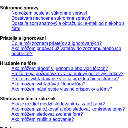
Súkromné správy
Nemôžem posielať súkromné správy!
Dostávam nechcené súkromné správy!
Dostal/a som spamový a obťažujúci e-mail od niekoho z
fóra!
Priatelia a ignorovaní
Čo je môj zoznam priateľov a ignorovaných?
Ako môžem pridávať užívateľov do zoznamu alebo ich
odoberať?
Hľadanie na fóre
Ako môžem hľadať v jednom alebo viac fórach?
Prečo moja požiadavka vracia nulový počet výsledkov?
Prečo mi vyhľadávanie vracia prázdnu bielu stránku?
Ako môžem vyhľadávať členov fóra?
Ako môžem nájsť svoje vlastné príspevky a témy?
Sledovanie tém a záložiek
Aký je rozdiel medzi sledovaním a záložkami?
Ako môžem záložkovať alebo sledovať konkrétne témy?
Ako môžem sledovať zvolené fóra?
Ako môžem zrušiť sledovanie?