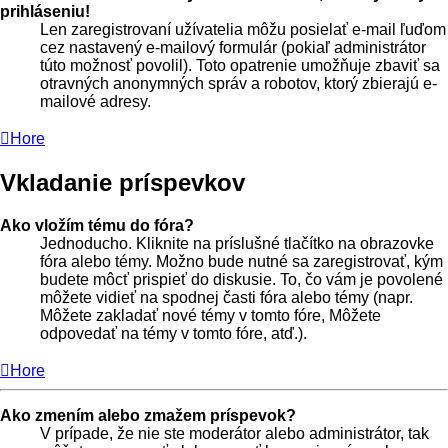
prihláseniu!
Len zaregistrovaní užívatelia môžu posielať e-mail ľuďom
cez nastavený e-mailový formulár (pokiaľ administrátor
túto možnosť povolil). Toto opatrenie umožňuje zbaviť sa
otravných anonymných správ a robotov, ktorý zbierajú e-
mailové adresy.
Hore
Vkladanie príspevkov
Ako vložím tému do fóra?
Jednoducho. Kliknite na príslušné tlačítko na obrazovke
fóra alebo témy. Možno bude nutné sa zaregistrovať, kým
budete môcť prispieť do diskusie. To, čo vám je povolené
môžete vidieť na spodnej časti fóra alebo témy (napr.
Môžete zakladať nové témy v tomto fóre, Môžete
odpovedať na témy v tomto fóre, atď.).
Hore
Ako zmením alebo zmažem príspevok?
V prípade, že nie ste moderátor alebo administrátor, tak