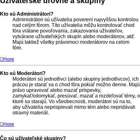
Užívateľské úrovne a skupiny
Kto sú Administrátori?
Administrátori sú užívatelia poverení najvyššou kontrolou
nad celým fórom. Títo užívatelia môžu kontrolovať chod
fóra vrátane povoľovania, zakazovania užívateľov,
vytvárane užívateľských skupín alebo moderátorov, atď.
Majú taktiež všetky právomoci moderátorov na celom
fóre.
Hore
Kto sú Moderátori?
Moderátori sú jednotlivci (alebo skupiny jednotlivcov), ich
prácou je starať sa o chod fóra pokiaľ možno denne. Majú
právo upravovať alebo mazať príspevky,
zamykať/odomykať, presúvať, mazať a rozdeľovať témy, o
ktoré sa starajú. Vo všeobecnosti, moderátori sú na to,
aby užívatelia neprispievali mimo tém alebo nepridávali
otravný materiál.
Hore
Čo sú užívateľské skupiny?