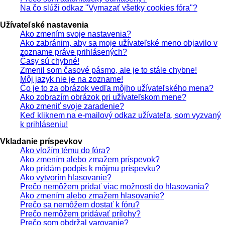
Na čo slúži odkaz "Vymazať všetky cookies fóra"?
Užívateľské nastavenia
Ako zmením svoje nastavenia?
Ako zabránim, aby sa moje užívateľské meno objavilo v
zozname práve prihlásených?
Časy sú chybné!
Zmenil som časové pásmo, ale je to stále chybne!
Môj jazyk nie je na zozname!
Čo je to za obrázok vedľa môjho užívateľského mena?
Ako zobrazím obrázok pri užívateľskom mene?
Ako zmeniť svoje zaradenie?
Keď kliknem na e-mailový odkaz užívateľa, som vyzvaný
k prihláseniu!
Vkladanie príspevkov
Ako vložím tému do fóra?
Ako zmením alebo zmažem príspevok?
Ako pridám podpis k môjmu príspevku?
Ako vytvorím hlasovanie?
Prečo nemôžem pridať viac možností do hlasovania?
Ako zmením alebo zmažem hlasovanie?
Prečo sa nemôžem dostať k fóru?
Prečo nemôžem pridávať prílohy?
Prečo som obdržal varovanie?