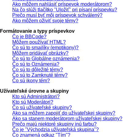
Ako môžem nahlásiť príspevok moderátorom?
Na čo slúži tlačítko "Uložiť" pri písaní príspevku?
Prečo musí byť môj príspevok schválený?
Ako môžem oživiť svoje témy?
Formátovanie a typy príspevkov
Čo je BBCode?
Môžem používať HTML?
Čo sú to smajlíky (emotikony)?
Môžem pridávať obrázky?
Čo sú to Globálne oznámenia?
Čo sú to Oznámenia?
Čo sú to dôležité témy?
Čo sú to Zamknuté témy?
Čo sú ikony tém?
Užívateľské úrovne a skupiny
Kto sú Administrátori?
Kto sú Moderátori?
Čo sú užívateľské skupiny?
Ako sa môžem zapojiť do užívateľskej skupiny?
Ako sa stanem moderátorom užívateľskej skupiny?
Prečo majú niektoré skupiny inú farbu?
Čo je "Východzia užívateľská skupina"?
Čo znamená odkaz "Tím"?