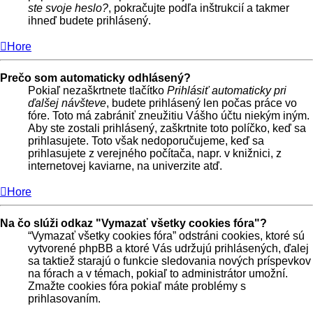
ste svoje heslo?
, pokračujte podľa inštrukcií a takmer
ihneď budete prihlásený.
Hore
Prečo som automaticky odhlásený?
Pokiaľ nezaškrtnete tlačítko
Prihlásiť automaticky pri
ďalšej návšteve
, budete prihlásený len počas práce vo
fóre. Toto má zabrániť zneužitiu Vášho účtu niekým iným.
Aby ste zostali prihlásený, zaškrtnite toto políčko, keď sa
prihlasujete. Toto však nedoporučujeme, keď sa
prihlasujete z verejného počítača, napr. v knižnici, z
internetovej kaviarne, na univerzite atď.
Hore
Na čo slúži odkaz "Vymazať všetky cookies fóra"?
“Vymazať všetky cookies fóra” odstráni cookies, ktoré sú
vytvorené phpBB a ktoré Vás udržujú prihlásených, ďalej
sa taktiež starajú o funkcie sledovania nových príspevkov
na fórach a v témach, pokiaľ to administrátor umožní.
Zmažte cookies fóra pokiaľ máte problémy s
prihlasovaním.