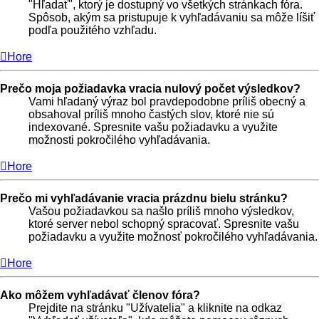
"Hľadať", ktorý je dostupný vo všetkých stránkach fóra.
Spôsob, akým sa pristupuje k vyhľadávaniu sa môže líšiť
podľa použitého vzhľadu.
Hore
Prečo moja požiadavka vracia nulový počet výsledkov?
Vami hľadaný výraz bol pravdepodobne príliš obecný a
obsahoval príliš mnoho častých slov, ktoré nie sú
indexované. Spresnite vašu požiadavku a využite
možnosti pokročilého vyhľadávania.
Hore
Prečo mi vyhľadávanie vracia prázdnu bielu stránku?
Vašou požiadavkou sa našlo príliš mnoho výsledkov,
ktoré server nebol schopný spracovať. Spresnite vašu
požiadavku a využite možnosť pokročilého vyhľadávania.
Hore
Ako môžem vyhľadávať členov fóra?
Prejdite na stránku "Užívatelia" a kliknite na odkaz