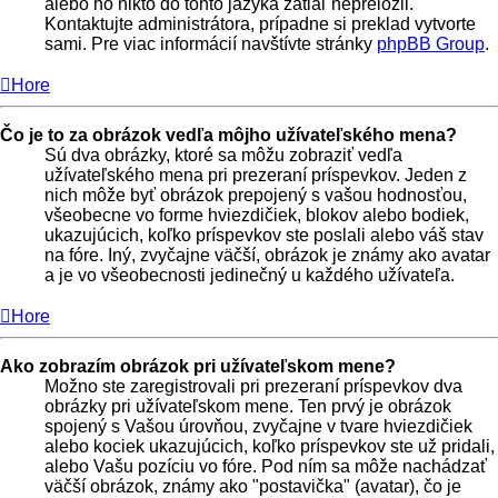
alebo ho nikto do tohto jazyka zatiaľ nepreložil.
Kontaktujte administrátora, prípadne si preklad vytvorte
sami. Pre viac informácií navštívte stránky
phpBB Group
.
Hore
Čo je to za obrázok vedľa môjho užívateľského mena?
Sú dva obrázky, ktoré sa môžu zobraziť vedľa
užívateľského mena pri prezeraní príspevkov. Jeden z
nich môže byť obrázok prepojený s vašou hodnosťou,
všeobecne vo forme hviezdičiek, blokov alebo bodiek,
ukazujúcich, koľko príspevkov ste poslali alebo váš stav
na fóre. Iný, zvyčajne väčší, obrázok je známy ako avatar
a je vo všeobecnosti jedinečný u každého užívateľa.
Hore
Ako zobrazím obrázok pri užívateľskom mene?
Možno ste zaregistrovali pri prezeraní príspevkov dva
obrázky pri užívateľskom mene. Ten prvý je obrázok
spojený s Vašou úrovňou, zvyčajne v tvare hviezdičiek
alebo kociek ukazujúcich, koľko príspevkov ste už pridali,
alebo Vašu pozíciu vo fóre. Pod ním sa môže nachádzať
väčší obrázok, známy ako "postavička" (avatar), čo je