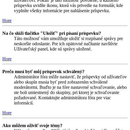
užívateľovi. Pokiaľ je táto možnosť povolené, u každého
príspevku uvidíte ikonu, ktorá vás privedie na formulár, kde
vyplníte všetky informácie pre nahlásenie príspevku.
Hore
Na čo slúži tlačítko "Uložiť" pri písaní príspevku?
Táto možnosť vám umožňuje uložiť si rozpísané správy pre
neskoršie odoslanie. Pre ich opätovné načítanie navštívte
Užívateľský panel, kde sú správy uložené.
Hore
Prečo musí byť môj príspevok schválený?
Administrátor fóra môže nastaviť, že príspevky od užívateľov
alebo skupín musia byť pred zobrazením schválené
moderátormi. Buďto je na fóre nastavené schvaľovanie, alebo
ste boli umiestnený do skupiny, pri ktorej je schvaľovanie
požadované. Kontaktujte administrátora fóra pre viac
informácií.
Hore
Ako môžem oživiť svoje témy?