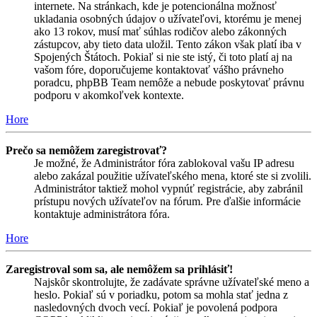
internete. Na stránkach, kde je potencionálna možnosť
ukladania osobných údajov o užívateľovi, ktorému je menej
ako 13 rokov, musí mať súhlas rodičov alebo zákonných
zástupcov, aby tieto data uložil. Tento zákon však platí iba v
Spojených Štátoch. Pokiaľ si nie ste istý, či toto platí aj na
vašom fóre, doporučujeme kontaktovať vášho právneho
poradcu, phpBB Team nemôže a nebude poskytovať právnu
podporu v akomkoľvek kontexte.
Hore
Prečo sa nemôžem zaregistrovať?
Je možné, že Administrátor fóra zablokoval vašu IP adresu
alebo zakázal použitie užívateľského mena, ktoré ste si zvolili.
Administrátor taktiež mohol vypnúť registrácie, aby zabránil
prístupu nových užívateľov na fórum. Pre ďalšie informácie
kontaktuje administrátora fóra.
Hore
Zaregistroval som sa, ale nemôžem sa prihlásiť!
Najskôr skontrolujte, že zadávate správne užívateľské meno a
heslo. Pokiaľ sú v poriadku, potom sa mohla stať jedna z
nasledovných dvoch vecí. Pokiaľ je povolená podpora