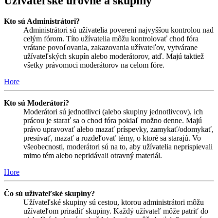
Užívateľské úrovne a skupiny
Kto sú Administrátori?
Administrátori sú užívatelia poverení najvyššou kontrolou nad
celým fórom. Títo užívatelia môžu kontrolovať chod fóra
vrátane povoľovania, zakazovania užívateľov, vytvárane
užívateľských skupín alebo moderátorov, atď. Majú taktiež
všetky právomoci moderátorov na celom fóre.
Hore
Kto sú Moderátori?
Moderátori sú jednotlivci (alebo skupiny jednotlivcov), ich
prácou je starať sa o chod fóra pokiaľ možno denne. Majú
právo upravovať alebo mazať príspevky, zamykať/odomykať,
presúvať, mazať a rozdeľovať témy, o ktoré sa starajú. Vo
všeobecnosti, moderátori sú na to, aby užívatelia neprispievali
mimo tém alebo nepridávali otravný materiál.
Hore
Čo sú užívateľské skupiny?
Užívateľské skupiny sú cestou, ktorou administrátori môžu
užívateľom priradiť skupiny. Každý užívateľ môže patriť do