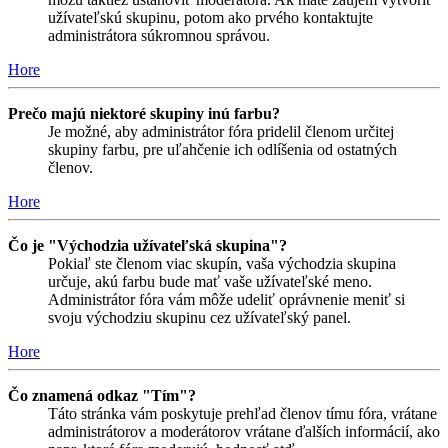
užívateľskú skupinu, potom ako prvého kontaktujte
administrátora súkromnou správou.
Hore
Prečo majú niektoré skupiny inú farbu?
Je možné, aby administrátor fóra pridelil členom určitej
skupiny farbu, pre uľahčenie ich odlíšenia od ostatných
členov.
Hore
Čo je "Východzia užívateľská skupina"?
Pokiaľ ste členom viac skupín, vaša východzia skupina
určuje, akú farbu bude mať vaše užívateľské meno.
Administrátor fóra vám môže udeliť oprávnenie meniť si
svoju východziu skupinu cez užívateľský panel.
Hore
Čo znamená odkaz "Tím"?
Táto stránka vám poskytuje prehľad členov tímu fóra, vrátane
administrátorov a moderátorov vrátane ďalších informácií, ako