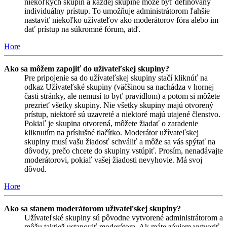
niekoľkých skupín a každej skupine môže byť definovaný
individuálny prístup. To umožňuje administrátorom ľahšie
nastaviť niekoľko užívateľov ako moderátorov fóra alebo im
dať prístup na súkromné fórum, atď.
Hore
Ako sa môžem zapojiť do užívateľskej skupiny?
Pre pripojenie sa do užívateľskej skupiny stačí kliknúť na
odkaz Užívateľské skupiny (väčšinou sa nachádza v hornej
časti stránky, ale nemusí to byť pravidlom) a potom si môžete
prezrieť všetky skupiny. Nie všetky skupiny majú otvorený
prístup, niektoré sú uzavreté a niektoré majú utajené členstvo.
Pokiaľ je skupina otvorená, môžete žiadať o zaradenie
kliknutím na príslušné tlačítko. Moderátor užívateľskej
skupiny musí vašu žiadosť schváliť a môže sa vás spýtať na
dôvody, prečo chcete do skupiny vstúpiť. Prosím, nenadávajte
moderátorovi, pokiaľ vašej žiadosti nevyhovie. Má svoj
dôvod.
Hore
Ako sa stanem moderátorom užívateľskej skupiny?
Užívateľské skupiny sú pôvodne vytvorené administrátorom a
môžu taktiež ustanoviť moderátora. Ak máte záujem vytvoriť