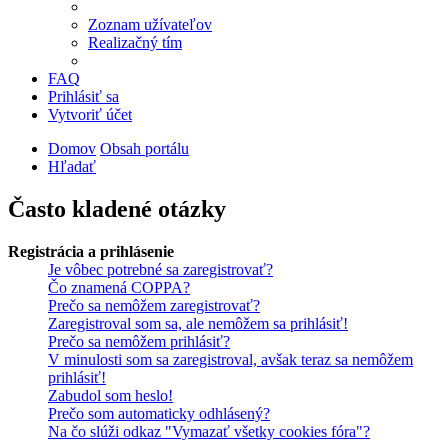
Zoznam užívateľov
Realizačný tím
FAQ
Prihlásiť sa
Vytvoriť účet
Domov
Obsah portálu
Hľadať
Často kladené otázky
Registrácia a prihlásenie
Je vôbec potrebné sa zaregistrovať?
Čo znamená COPPA?
Prečo sa nemôžem zaregistrovať?
Zaregistroval som sa, ale nemôžem sa prihlásiť!
Prečo sa nemôžem prihlásiť?
V minulosti som sa zaregistroval, avšak teraz sa nemôžem
prihlásiť!
Zabudol som heslo!
Prečo som automaticky odhlásený?
Na čo slúži odkaz "Vymazať všetky cookies fóra"?