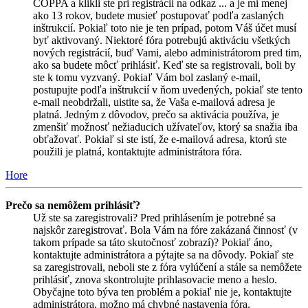
COPPA a klikli ste pri registrácii na odkaz ... a je mi menej
ako 13 rokov, budete musieť postupovať podľa zaslaných
inštrukcií. Pokiaľ toto nie je ten prípad, potom Váš účet musí
byť aktivovaný. Niektoré fóra potrebujú aktiváciu všetkých
nových registrácií, buď Vami, alebo administrátorom pred tim,
ako sa budete môcť prihlásiť. Keď ste sa registrovali, boli by
ste k tomu vyzvaný. Pokiaľ Vám bol zaslaný e-mail,
postupujte podľa inštrukcií v ňom uvedených, pokiaľ ste tento
e-mail neobdržali, uistite sa, že Vaša e-mailová adresa je
platná. Jedným z dôvodov, prečo sa aktivácia používa, je
zmenšiť možnosť nežiaducich užívateľov, ktorý sa snažia iba
obťažovať. Pokiaľ si ste istí, že e-mailová adresa, ktorú ste
použili je platná, kontaktujte administrátora fóra.
Hore
Prečo sa nemôžem prihlásiť?
Už ste sa zaregistrovali? Pred prihlásením je potrebné sa
najskôr zaregistrovať. Bola Vám na fóre zakázaná činnosť (v
takom prípade sa táto skutočnosť zobrazí)? Pokiaľ áno,
kontaktujte administrátora a pýtajte sa na dôvody. Pokiaľ ste
sa zaregistrovali, neboli ste z fóra vylúčení a stále sa nemôžete
prihlásiť, znova skontrolujte prihlasovacie meno a heslo.
Obyčajne toto býva ten problém a pokiaľ nie je, kontaktujte
administrátora, možno má chybné nastavenia fóra.