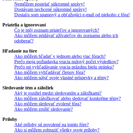
Nemôžem posielať súkromné správy!
Dostávam nechcené súkromné správy!
Dostal/a som spamový a obťažujúci e-mail od niekoho z fóra!
Priatelia a ignorovaní
Čo je môj zoznam priateľov a ignorovaných?
Ako môžem pridávať užívateľov do zoznamu alebo ich
odoberať?
Hľadanie na fóre
Ako môžem hľadať v jednom alebo viac fórach?
Prečo moja požiadavka vracia nulový počet výsledkov?
Prečo mi vyhľadávanie vracia prázdnu bielu stránku?
Ako môžem vyhľadávať členov fóra?
Ako môžem nájsť svoje vlastné príspevky a témy?
Sledovanie tém a záložiek
Aký je rozdiel medzi sledovaním a záložkami?
Ako môžem záložkovať alebo sledovať konkrétne témy?
Ako môžem sledovať zvolené fóra?
Ako môžem zrušiť sledovanie?
Prílohy
Aké prílohy sú povolené na tomto fóre?
Ako si môžem zobraziť všetky svoje prílohy?