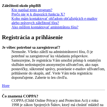
Záležitosti okolo phpBB
Kto napísal tento program?
Prečo nie je k dispozícii funkcia X?
Koho mám kontaktovať ohľadom obťažujúcich e-mailov
alebo právnych záležitostí fóra?
Ako môžem kontaktovať aministrátora fóra?
Registrácia a prihlásenie
Je vôbec potrebné sa zaregistrovať?
Nemusíte. Všetko záleží na administrátorovi fóra, či je
potrebné sa zaregistrovať ku vkladaniu príspevkov.
Samozrejme, že registrácia Vám umožní prístup k ostatným
službám nedostupným anonymným užívateľom, ako napr.
postavičky, súkromné správy, posielanie e-mailov užívateľom,
prihlásenie do skupín, atď. Vrele Vám teda registráciu
doporučujeme. Zaberie to len chvíľu.
Hore
Čo znamená COPPA?
COPPA (Child Online Privacy and Protection Act) z roku
1998 je zákon Spojených Štátov, ktorý má chrániť mládež na