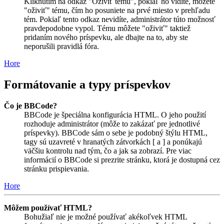
Kliknutím na odkaz "Oživiť tému", pokiaľ ho vidíte, môžete
"oživiť" tému, čím ho posuniete na prvé miesto v prehľadu
tém. Pokiaľ tento odkaz nevidíte, administrátor túto možnosť
pravdepodobne vypol. Tému môžete "oživiť" taktiež
pridaním nového príspevku, ale dbajte na to, aby ste
neporušili pravidlá fóra.
Hore
Formátovanie a typy príspevkov
Čo je BBCode?
BBCode je špeciálna konfigurácia HTML. O jeho použití
rozhoduje administrátor (môže to zakázať pre jednotlivé
príspevky). BBCode sám o sebe je podobný štýlu HTML,
tagy sú uzavreté v hranatých zátvorkách [ a ] a ponúkajú
väčšiu kontrolu nad tým, čo a jak sa zobrazí. Pre viac
informácií o BBCode si prezrite stránku, ktorá je dostupná cez
stránku prispievania.
Hore
Môžem používať HTML?
Bohužiaľ nie je možné používať akékoľvek HTML