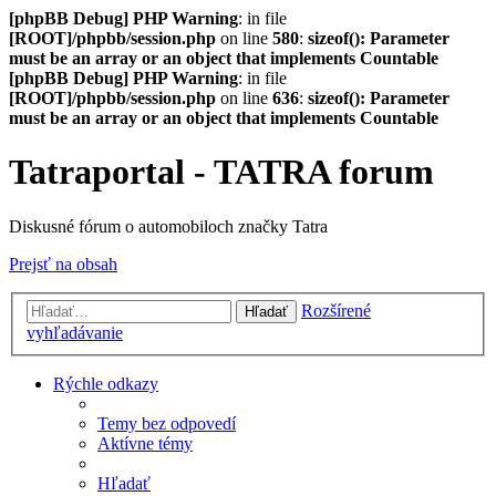
[phpBB Debug] PHP Warning
: in file
[ROOT]/phpbb/session.php
on line
580
:
sizeof(): Parameter
must be an array or an object that implements Countable
[phpBB Debug] PHP Warning
: in file
[ROOT]/phpbb/session.php
on line
636
:
sizeof(): Parameter
must be an array or an object that implements Countable
Tatraportal - TATRA forum
Diskusné fórum o automobiloch značky Tatra
Prejsť na obsah
Rozšírené
Hľadať
vyhľadávanie
Rýchle odkazy
Temy bez odpovedí
Aktívne témy
Hľadať