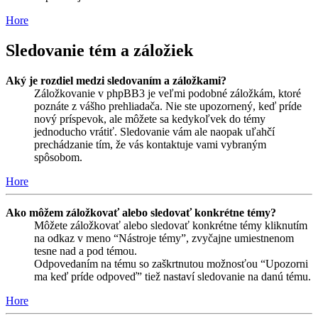
Hore
Sledovanie tém a záložiek
Aký je rozdiel medzi sledovaním a záložkami?
Záložkovanie v phpBB3 je veľmi podobné záložkám, ktoré
poznáte z vášho prehliadača. Nie ste upozornený, keď príde
nový príspevok, ale môžete sa kedykoľvek do témy
jednoducho vrátiť. Sledovanie vám ale naopak uľahčí
prechádzanie tím, že vás kontaktuje vami vybraným
spôsobom.
Hore
Ako môžem záložkovať alebo sledovať konkrétne témy?
Môžete záložkovať alebo sledovať konkrétne témy kliknutím
na odkaz v meno “Nástroje témy”, zvyčajne umiestnenom
tesne nad a pod témou.
Odpovedaním na tému so zaškrtnutou možnosťou “Upozorni
ma keď príde odpoveď” tiež nastaví sledovanie na danú tému.
Hore