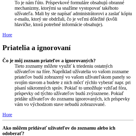
To je nám ľúto. Príspevkové formuláre obsahujú obranné
mechanizmy, ktorými sa snažíme vystopovať takéhoto
užívateľa. Mali by ste napísať administrátorovi a zaslať kópiu
e-mailu, ktorý ste obdržali, čo je veľmi dôležité (kvôli
hlavičke, ktorá potrebné informácie obsahuje).
Hore
Priatelia a ignorovaní
Čo je môj zoznam priateľov a ignorovaných?
Tieto zoznamy môžete využiť k triedeniu ostatných
užívateľov na fóre. Napríklad užívatelia vo vašom zozname
priateľov budú zobrazený vo vašom užívateľskom panely so
svojím stavom a budete z nich môcť rýchlo vyberať napr. pri
písaní súkromných správ. Pokiaľ to umožňuje vzhľad fóra,
príspevky od týchto užívateľov budú zvýraznene. Pokiaľ
pridáte užívateľov do zoznamu ignorovaných, ich príspevky
vám vo východzom stave nebudú zobrazované.
Hore
Ako môžem pridávať užívateľov do zoznamu alebo ich
odoberať?