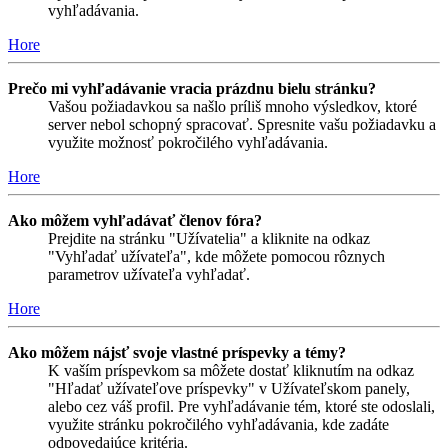
vyhľadávania.
Hore
Prečo mi vyhľadávanie vracia prázdnu bielu stránku?
Vašou požiadavkou sa našlo príliš mnoho výsledkov, ktoré
server nebol schopný spracovať. Spresnite vašu požiadavku a
využite možnosť pokročilého vyhľadávania.
Hore
Ako môžem vyhľadávať členov fóra?
Prejdite na stránku "Užívatelia" a kliknite na odkaz
"Vyhľadať užívateľa", kde môžete pomocou rôznych
parametrov užívateľa vyhľadať.
Hore
Ako môžem nájsť svoje vlastné príspevky a témy?
K vaším príspevkom sa môžete dostať kliknutím na odkaz
"Hľadať užívateľove príspevky" v Užívateľskom panely,
alebo cez váš profil. Pre vyhľadávanie tém, ktoré ste odoslali,
využite stránku pokročilého vyhľadávania, kde zadáte
odpovedajúce kritéria.