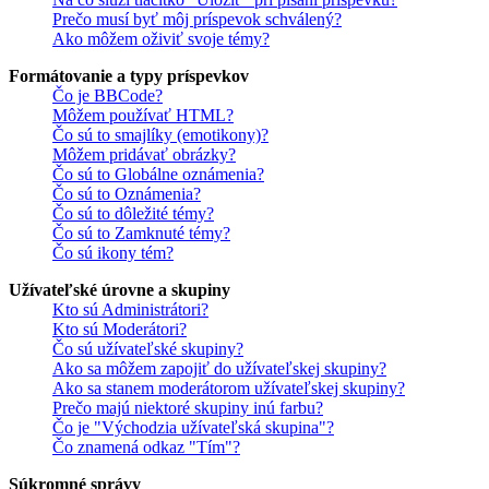
Prečo musí byť môj príspevok schválený?
Ako môžem oživiť svoje témy?
Formátovanie a typy príspevkov
Čo je BBCode?
Môžem používať HTML?
Čo sú to smajlíky (emotikony)?
Môžem pridávať obrázky?
Čo sú to Globálne oznámenia?
Čo sú to Oznámenia?
Čo sú to dôležité témy?
Čo sú to Zamknuté témy?
Čo sú ikony tém?
Užívateľské úrovne a skupiny
Kto sú Administrátori?
Kto sú Moderátori?
Čo sú užívateľské skupiny?
Ako sa môžem zapojiť do užívateľskej skupiny?
Ako sa stanem moderátorom užívateľskej skupiny?
Prečo majú niektoré skupiny inú farbu?
Čo je "Východzia užívateľská skupina"?
Čo znamená odkaz "Tím"?
Súkromné správy