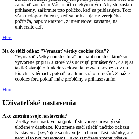
zabrániť zneužitiu Vášho účtu niekým iným. Aby ste zostali
prihlásený, zaškrtnite toto políčko, keď sa prihlasujete. Toto
však nedoporučujeme, keď sa prihlasujete z verejného
počítača, napr. v knižnici, z internetovej kaviarne, na
univerzite atď.
Hore
Na čo slúži odkaz "Vymazať všetky cookies fóra"?
“Vymazať všetky cookies fóra” odstráni cookies, ktoré sú
vytvorené phpBB a ktoré Vás udržujú prihlásených, ďalej sa
taktiež starajú o funkcie sledovania nových príspevkov na
fórach a v témach, pokiaľ to administrátor umožní. Zmažte
cookies fóra pokiaľ máte problémy s prihlasovaním.
Hore
Užívateľské nastavenia
Ako zmením svoje nastavenia?
Všetky Vaše nastavenia (pokiaľ ste zaregistrovaný) sú
uložené v databáze. Ku zmene stačí stlačiť tlačítko odkazu
Nastavenia (zvyčajne sa objavuje na hornej časti stránky, ale
nemusí to byť pravidlom). Takto si môžete zmeniť všetky