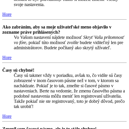
svoje nastavenia.
Hore
Ako zabránim, aby sa moje užívateľské meno objavilo v
zozname práve prihlásených?
Vo Vašom nastavení nájdete možnosť
Skryť Vašu prítomnosť
vo fóre
, pokiaľ túto možnosť
zvolíte
budete viditeľný len pre
administrátorov. Budete počítaný ako skrytý užívateľ.
Hore
Časy sú chybné!
Časy sú takmer vždy v poriadku, avšak to, čo vidíte sú časy
zobrazené v inom časovom pásme než v tom, v ktorom sa
nachádzate. Pokiaľ je to tak, zmeňte si časové pásmo v
nastaveniach. Berte na vedomie, že zmenu časového pásma a
podobné nastavenia môžu meniť len registrovaní užívatelia.
Takže pokiaľ nie ste registrovaný, toto je dobrý dôvod, prečo
tak urobiť!
Hore
Zmenil som časové pásmo, ale je to stále chybne!