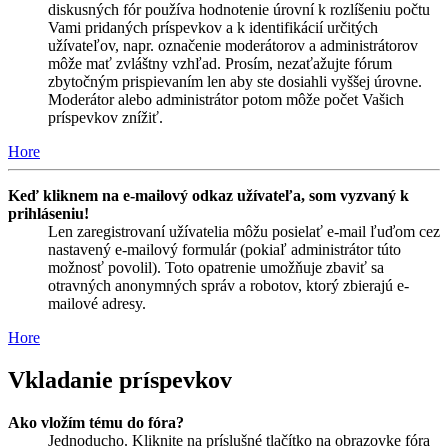
diskusných fór používa hodnotenie úrovní k rozlíšeniu počtu
Vami pridaných príspevkov a k identifikácií určitých
užívateľov, napr. označenie moderátorov a administrátorov
môže mať zvláštny vzhľad. Prosím, nezaťažujte fórum
zbytočným prispievaním len aby ste dosiahli vyššej úrovne.
Moderátor alebo administrátor potom môže počet Vašich
príspevkov znížiť.
Hore
Keď kliknem na e-mailový odkaz užívateľa, som vyzvaný k
prihláseniu!
Len zaregistrovaní užívatelia môžu posielať e-mail ľuďom cez
nastavený e-mailový formulár (pokiaľ administrátor túto
možnosť povolil). Toto opatrenie umožňuje zbaviť sa
otravných anonymných správ a robotov, ktorý zbierajú e-
mailové adresy.
Hore
Vkladanie príspevkov
Ako vložím tému do fóra?
Jednoducho. Kliknite na príslušné tlačítko na obrazovke fóra