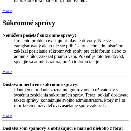
napr. ktoré fóra moderujú, hodnosť atď.
Hore
Súkromné správy
Nemôžem posielať súkromné správy!
Pre tento problém existujú tri hlavné dôvody. Nie ste
zaregistrovaný alebo nie ste prihlásený, alebo administrátor
zakázal posielanie súkromných správ pre celé fórum alebo to
administrátor zakázal priamo vám. Pokiaľ je toto ten dôvod,
spýtajte sa administrátora, prečo to tomu tak je.
Hore
Dostávam nechcené súkromné správy!
Plánujeme pridanie zoznamu ignorovaných užívateľov v
systému zasielania súkromných správ. Teraz, pokiaľ dostávate
takéto správy, kontaktujte svojho administrátora, ktorý má tu
moc takému užívateľovi zasielanie správ zakázať.
Hore
Dostal/a som spamový a obťažujúci e-mail od niekoho z fóra!