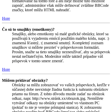
formátovanie na tomto fóre a ani nieje možné túto možnosť
zapnúť, administrátor však môže definovať zvláštne BBCode
značky, ktoré môžu HTML nahradiť.
Hore
Čo sú to smajlíky (emotikony)?
Smajlíky, alebo emotikony sú malé grafické obrázky, ktoré sa
používajú k vyjadreniu emócií použitím malého kódu, napr. :)
znamená šťastný, :( znamená smutný. Kompletný zoznam
smajlíkov si môžete prezrieť v príspevkovom formulári.
Prosím, snažte sa tieto smajlíky nezneužívať, aby sa príspevok
nestal nečitateľným. Moderátor môže taktiež prípadne váš
príspevok v tomto smere zmeniť.
Hore
Môžem pridávať obrázky?
Obrázky sa môžu zobrazovať vo vašich príspevkoch, keďže v
súčasnej dobe neexistuje žiadna funkcia k nahraniu obrázkov
priamo na fórum. Z tohto dôvodu musíte zadať na obrázok
odkaz, napr. http://www.stránk.xx/obrazok.jpg. Nemôžete
vytvárať odkazy na obrázky umiestené vo vlastnom PC
(pokiaľ to nie je verejne prístupná stanica). K zobrazeniu
obrázku použite buď BBCode [img] tag alebo príslušné