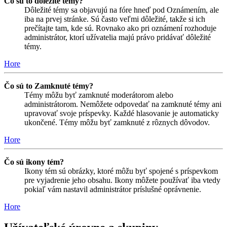
Čo sú to dôležité témy?
Dôležité témy sa objavujú na fóre hneď pod Oznámením, ale
iba na prvej stránke. Sú často veľmi dôležité, takže si ich
prečítajte tam, kde sú. Rovnako ako pri oznámení rozhoduje
administrátor, ktorí užívatelia majú právo pridávať dôležité
témy.
Hore
Čo sú to Zamknuté témy?
Témy môžu byť zamknuté moderátorom alebo
administrátorom. Nemôžete odpovedať na zamknuté témy ani
upravovať svoje príspevky. Každé hlasovanie je automaticky
ukončené. Témy môžu byť zamknuté z rôznych dôvodov.
Hore
Čo sú ikony tém?
Ikony tém sú obrázky, ktoré môžu byť spojené s príspevkom
pre vyjadrenie jeho obsahu. Ikony môžete používať iba vtedy
pokiaľ vám nastavil administrátor príslušné oprávnenie.
Hore