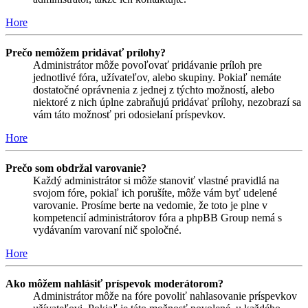
Hore
Prečo nemôžem pridávať prílohy?
Administrátor môže povoľovať pridávanie príloh pre
jednotlivé fóra, užívateľov, alebo skupiny. Pokiaľ nemáte
dostatočné oprávnenia z jednej z týchto možností, alebo
niektoré z nich úplne zabraňujú pridávať prílohy, nezobrazí sa
vám táto možnosť pri odosielaní príspevkov.
Hore
Prečo som obdržal varovanie?
Každý administrátor si môže stanoviť vlastné pravidlá na
svojom fóre, pokiaľ ich porušíte, môže vám byť udelené
varovanie. Prosíme berte na vedomie, že toto je plne v
kompetencií administrátorov fóra a phpBB Group nemá s
vydávaním varovaní nič spoločné.
Hore
Ako môžem nahlásiť príspevok moderátorom?
Administrátor môže na fóre povoliť nahlasovanie príspevkov