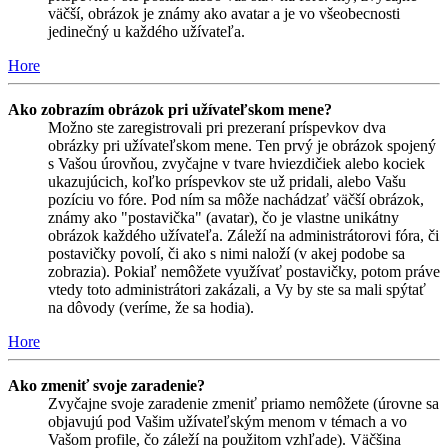
väčší, obrázok je známy ako avatar a je vo všeobecnosti
jedinečný u každého užívateľa.
Hore
Ako zobrazím obrázok pri užívateľskom mene?
Možno ste zaregistrovali pri prezeraní príspevkov dva
obrázky pri užívateľskom mene. Ten prvý je obrázok spojený
s Vašou úrovňou, zvyčajne v tvare hviezdičiek alebo kociek
ukazujúcich, koľko príspevkov ste už pridali, alebo Vašu
pozíciu vo fóre. Pod ním sa môže nachádzať väčší obrázok,
známy ako "postavička" (avatar), čo je vlastne unikátny
obrázok každého užívateľa. Záleží na administrátorovi fóra, či
postavičky povolí, či ako s nimi naloží (v akej podobe sa
zobrazia). Pokiaľ nemôžete využívať postavičky, potom práve
vtedy toto administrátori zakázali, a Vy by ste sa mali spýtať
na dôvody (veríme, že sa hodia).
Hore
Ako zmeniť svoje zaradenie?
Zvyčajne svoje zaradenie zmeniť priamo nemôžete (úrovne sa
objavujú pod Vašim užívateľským menom v témach a vo
Vašom profile, čo záleží na použitom vzhľade). Väčšina