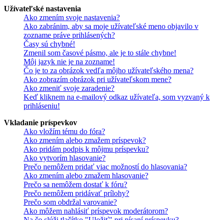
Užívateľské nastavenia
Ako zmením svoje nastavenia?
Ako zabránim, aby sa moje užívateľské meno objavilo v
zozname práve prihlásených?
Časy sú chybné!
Zmenil som časové pásmo, ale je to stále chybne!
Môj jazyk nie je na zozname!
Čo je to za obrázok vedľa môjho užívateľského mena?
Ako zobrazím obrázok pri užívateľskom mene?
Ako zmeniť svoje zaradenie?
Keď kliknem na e-mailový odkaz užívateľa, som vyzvaný k
prihláseniu!
Vkladanie príspevkov
Ako vložím tému do fóra?
Ako zmením alebo zmažem príspevok?
Ako pridám podpis k môjmu príspevku?
Ako vytvorím hlasovanie?
Prečo nemôžem pridať viac možností do hlasovania?
Ako zmením alebo zmažem hlasovanie?
Prečo sa nemôžem dostať k fóru?
Prečo nemôžem pridávať prílohy?
Prečo som obdržal varovanie?
Ako môžem nahlásiť príspevok moderátorom?
Na čo slúži tlačítko "Uložiť" pri písaní príspevku?