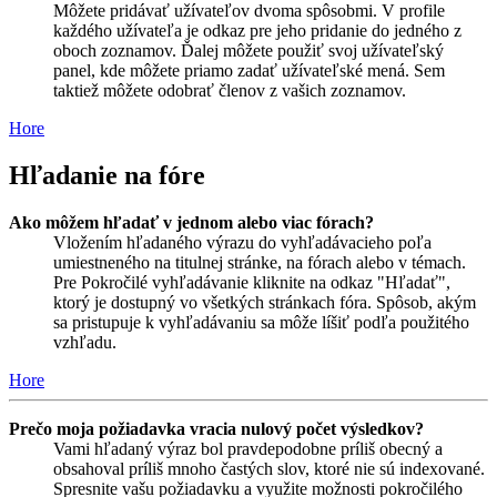
Môžete pridávať užívateľov dvoma spôsobmi. V profile
každého užívateľa je odkaz pre jeho pridanie do jedného z
oboch zoznamov. Ďalej môžete použiť svoj užívateľský
panel, kde môžete priamo zadať užívateľské mená. Sem
taktiež môžete odobrať členov z vašich zoznamov.
Hore
Hľadanie na fóre
Ako môžem hľadať v jednom alebo viac fórach?
Vložením hľadaného výrazu do vyhľadávacieho poľa
umiestneného na titulnej stránke, na fórach alebo v témach.
Pre Pokročilé vyhľadávanie kliknite na odkaz "Hľadať",
ktorý je dostupný vo všetkých stránkach fóra. Spôsob, akým
sa pristupuje k vyhľadávaniu sa môže líšiť podľa použitého
vzhľadu.
Hore
Prečo moja požiadavka vracia nulový počet výsledkov?
Vami hľadaný výraz bol pravdepodobne príliš obecný a
obsahoval príliš mnoho častých slov, ktoré nie sú indexované.
Spresnite vašu požiadavku a využite možnosti pokročilého