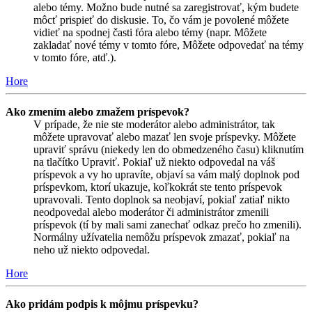
alebo témy. Možno bude nutné sa zaregistrovať, kým budete
môcť prispieť do diskusie. To, čo vám je povolené môžete
vidieť na spodnej časti fóra alebo témy (napr. Môžete
zakladať nové témy v tomto fóre, Môžete odpovedať na témy
v tomto fóre, atď.).
Hore
Ako zmením alebo zmažem príspevok?
V prípade, že nie ste moderátor alebo administrátor, tak
môžete upravovať alebo mazať len svoje príspevky. Môžete
upraviť správu (niekedy len do obmedzeného času) kliknutím
na tlačítko Upraviť. Pokiaľ už niekto odpovedal na váš
príspevok a vy ho upravíte, objaví sa vám malý doplnok pod
príspevkom, ktorí ukazuje, koľkokrát ste tento príspevok
upravovali. Tento doplnok sa neobjaví, pokiaľ zatiaľ nikto
neodpovedal alebo moderátor či administrátor zmenili
príspevok (tí by mali sami zanechať odkaz prečo ho zmenili).
Normálny užívatelia nemôžu príspevok zmazať, pokiaľ na
neho už niekto odpovedal.
Hore
Ako pridám podpis k môjmu príspevku?