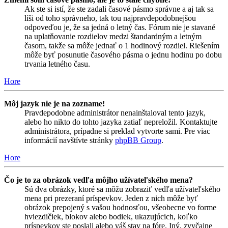
Ak ste si istí, že ste zadali časové pásmo správne a aj tak sa
líši od toho správneho, tak tou najpravdepodobnejšou
odpoveďou je, že sa jedná o letný čas. Fórum nie je stavané
na uplatňovanie rozdielov medzi štandardným a letným
časom, takže sa môže jednať o 1 hodinový rozdiel. Riešením
môže byť posunutie časového pásma o jednu hodinu po dobu
trvania letného času.
Hore
Môj jazyk nie je na zozname!
Pravdepodobne administrátor nenainštaloval tento jazyk,
alebo ho nikto do tohto jazyka zatiaľ nepreložil. Kontaktujte
administrátora, prípadne si preklad vytvorte sami. Pre viac
informácií navštívte stránky
phpBB Group
.
Hore
Čo je to za obrázok vedľa môjho užívateľského mena?
Sú dva obrázky, ktoré sa môžu zobraziť vedľa užívateľského
mena pri prezeraní príspevkov. Jeden z nich môže byť
obrázok prepojený s vašou hodnosťou, všeobecne vo forme
hviezdičiek, blokov alebo bodiek, ukazujúcich, koľko
príspevkov ste poslali alebo váš stav na fóre. Iný, zvyčajne