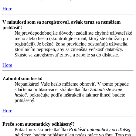
Hore
V minulosti som sa zaregistroval, avšak teraz sa nemôžem
prihlásiť!
Najpravdepodobnejšie dôvody: zadali ste chybné užívateľské
meno alebo heslo (skontrolujte e-mail, ktorý ste obdržali pri
registrácií). Je bežné, že sa pravidelne odstraňujú užívatelia,
ktorí ničím neprispeli, aby sa zmenšila veľkosť databázy.
Skúste sa zaregistrovať znova a zapojte sa do diskusie.
Hore
Zabudol som heslo!
Nepanikárte! Vaše heslo môžeme obnoviť. V tomto prípade
stlačte na prihlasovacej stránke tlačítko
Zabudli ste svoje
heslo?
, pokračujte podľa inštrukcií a takmer ihneď budete
prihlásený.
Hore
Prečo som automaticky odhlásený?
Pokiaľ nezaškrtnete tlačítko
Prihlásiť automaticky pri ďalšej
návšteve
, budete prihlásený len počas práce vo fóre. Toto má