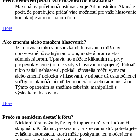
Prečo nemôžem pridať viac možností do hlasovania?
Maximálny počet možností nastavuje Administrátor. Ak máte
pocit, že potrebujete pridať viac možností pre vaše hlasovanie,
kontaktujte administrátora fóra.
Hore
Ako zmením alebo zmažem hlasovanie?
Je to rovnako ako s príspevkami, hlasovania môžu byť
upravované pôvodným autorom, moderátorom alebo
administrátorom. Upraviť ho môžete kliknutím na prvý
príspevok v téme (toto je vždy s hlasovaním spojené). Pokiaľ
nikto zatiaľ nehlasoval, pokiaľ užívatelia môžu vymazať
alebo zmeniť položku v hlasovaní, v prípade už uskutočnenej
voľby to tak môže učiniť len moderátor alebo administrátor.
Týmto opatrením sa snažíme zabrániť manipulácii s
výsledkami hlasovania.
Hore
Prečo sa nemôžem dostať k fóru?
Niektoré fóra môžu byť zneprístupnené určitým ľuďom či
skupinám. K čítaniu, prezeraniu, prispievaniu atď. potrebujete
zvláštnu autorizáciu, ktorú môže poskytnúť len moderátor a
administrátor, takže ich kontaktujte.