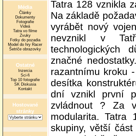
Tatra 128 vznikla z
Média
Na základě požadav
Články
Dokumenty
Fotografie
vyrábět nový voje
Videá
Tatra vo filme
nevznikl v Ta
Zvuky
Fotky do pozadia
Model do hry Racer
technologických
Šetriče obrazovky
značné nedostatky.
Ostatné
razantnímu kroku -
Inzercia
Sci-fi
Top 10 fotografie
desítka konstrukté
SK Diskusia
Kontakt
dní vznikl první 
zvládnout ? Za 
Hostované
stránky
modularita. Tatra
skupiny, větší část 