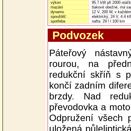
výkon
95.7 kW při 2000 otáč
mazání
tlakové obežné, má sa
dynamo
12 V, 200 W, v každém 
spouštěč
elektrický, 24 V, 4.4 k
spotřeba
nafta: 29 l / 100 km
Podvozek
Páteřový nástav
rourou, na před
redukční skříň s 
končí zadním dife
brzdy. Nad redu
převodovka a motor,
Odpružení všech p
uložená půleliptick