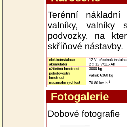
Terénní nákladn
valníky, valníky
podvozky, na kte
skříňové nástavby.
elektroinstalace
12 V, přepínač instala
akumulátor
2 x 12 V/115 Ah
užitečná hmotnost
3000 kg
pohotovostní
valník 6360 kg
hmotnost
-1
maximální rychlost
70-80 km.h
Fotogalerie
Dobové fotografie