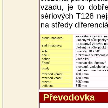
vzadu, je to dobř
sériových T128 nej
na středy diferenciá
se sestává ze dvou na
přední náprava
uloženými půleliptický
se sestává ze dvou na
zadní náprava
uloženými půleliptickým
kola
disková, 10 x 20"
pneu
nízkotlaké širokoprofil
pohon
všech kol
řízení
mechanické, šnekové
provozní: vzduchotlak
brzdy
parkovací: mechanická, 
rozchod vpředu
1800 mm
rozchod vzadu
1800 mm
rozvor
3950 mm
světlost
345 mm
Převodovka