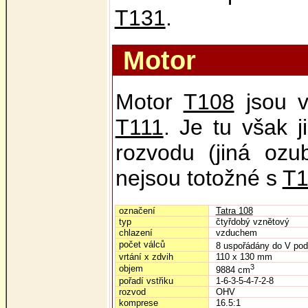
T131
.
Motor
Motor
T108
jsou v 
T111
. Je tu však j
rozvodu (jiná ozu
nejsou totožné s
T1
označení
Tatra 108
typ
čtyřdobý vznětový
chlazení
vzduchem
počet válců
8 uspořádány do V pod
vrtání x zdvih
110 x 130 mm
3
objem
9884 cm
pořadí vstřiku
1-6-3-5-4-7-2-8
rozvod
OHV
komprese
16.5:1