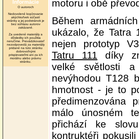
motoru i obě převo
Informácie
O autoroch
Nedovolené kopírovanie
Během armádních
akýchkoľvek súčastí
stránky a jej podstránok je
bez súhlasu autorov
zakázané.
ukázalo, že Tatra 
Za uvedené materiály a
dôsledky ich použitia
nejen prototyp V
neručíme. Prevádzkovateľ
nezodpovedá za materiály
pridané na túto stránku
dobrovoľnými
Tatru 111
díky zn
prispievateľmi ani za ich
morálnu alebo právnu
stránku.
velké světlosti 
nevýhodou T128 by
hmotnost - je to po
předimenzována pr
málo únosném te
přichází ke slov
kontruktéři pokusil