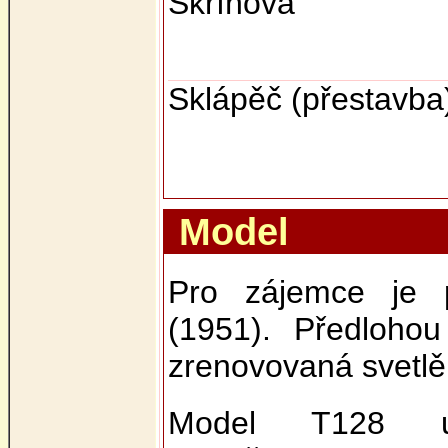
Skříňová
Sklápěč (přestavba
Model
Pro zájemce je 
(1951). Předloho
zrenovovaná svetlě 
Model T128 um