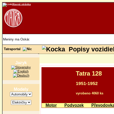
Hlavná stránka
Meniny ma Oskár.
Popisy vozidie
Tatraportal
Jazyk
Tatra 128
1951-1952
Modely
vyrobeno 4060 ks
Motor
Podvozek
Převodovk