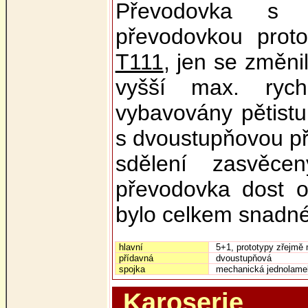
Převodovka s d
převodovkou prot
T111
, jen se změn
vyšší max. rych
vybavovány pětist
s dvoustupňovou p
sdělení zasvěce
převodovka dost o
bylo celkem snadné ř
hlavní
5+1, prototypy zřejmě
přídavná
dvoustupňová
spojka
mechanická jednolame
Karoserie